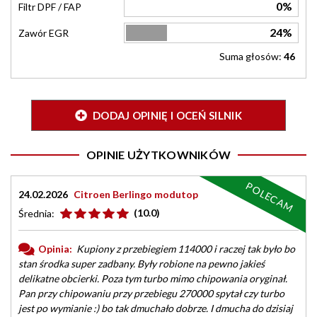
0%
Filtr DPF / FAP
24%
Zawór EGR
Suma głosów:
46
DODAJ OPINIĘ I OCEŃ SILNIK
OPINIE UŻYTKOWNIKÓW
POLECAM
24.02.2026
Citroen Berlingo modutop
(10.0)
Średnia:
Opinia:
Kupiony z przebiegiem 114000 i raczej tak było bo
stan środka super zadbany. Były robione na pewno jakieś
delikatne obcierki. Poza tym turbo mimo chipowania oryginał.
Pan przy chipowaniu przy przebiegu 270000 spytał czy turbo
jest po wymianie :) bo tak dmuchało dobrze. I dmucha do dzisiaj