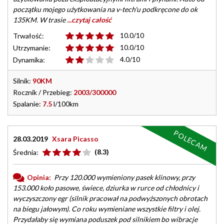
początku mojego użytkowania na v-tech'u podkręcone do ok
135KM. W trasie
...czytaj całość
10.0/10
Trwałość:
10.0/10
Utrzymanie:
4.0/10
Dynamika:
Silnik:
90KM
Rocznik / Przebieg:
2003/300000
Spalanie:
7.5
l/100km
POLECAM
28.03.2019
Xsara Picasso
(8.3)
Średnia:
Opinia:
Przy 120.000 wymieniony pasek klinowy, przy
153.000 koło pasowe, świece, dziurka w rurce od chłodnicy i
wyczyszczony egr (silnik pracował na podwyższonych obrotach
na biegu jałowym). Co roku wymieniane wszystkie filtry i olej.
Przydałaby się wymiana poduszek pod silnikiem bo wibracje