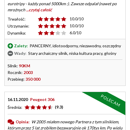
eurotripy - każdy ponad 5000km :). Zawsze odpalał (nawet po
mroźnych
...czytaj całość
10.0/10
Trwałość:
10.0/10
Utrzymanie:
6.0/10
Dynamika:
Zalety:
PANCERNY, idiotoodporny, niezawodny, oszczędny
Wady:
Stary archaiczny silnik, niska kultura pracy, głośny
Silnik:
90KM
Rocznik:
2003
Przebieg:
350 000
POLECAM
16.11.2020
Peugeot 306
(9.3)
Średnia:
Opinia:
W 2005 miałem nowego Partnera z tym silnikiem,
którym przez 5 lat zrobiłem bezawaryjnie ok 170tys km. Po wielu