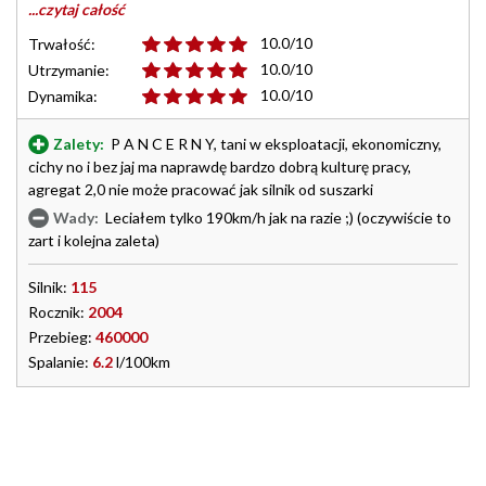
...czytaj całość
10.0/10
Trwałość:
10.0/10
Utrzymanie:
10.0/10
Dynamika:
Zalety:
P A N C E R N Y, tani w eksploatacji, ekonomiczny,
cichy no i bez jaj ma naprawdę bardzo dobrą kulturę pracy,
agregat 2,0 nie może pracować jak silnik od suszarki
Wady:
Leciałem tylko 190km/h jak na razie ;) (oczywiście to
zart i kolejna zaleta)
Silnik:
115
Rocznik:
2004
Przebieg:
460000
Spalanie:
6.2
l/100km