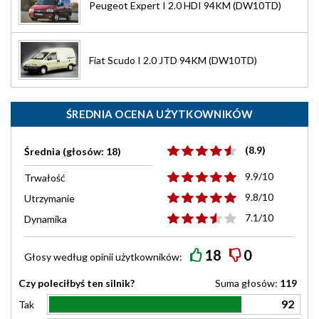
Peugeot Expert I 2.0 HDI 94KM (DW10TD)
Fiat Scudo I 2.0 JTD 94KM (DW10TD)
ŚREDNIA OCENA UŻYTKOWNIKÓW
(8.9)
Średnia (głosów: 18)
9.9/10
Trwałość
9.8/10
Utrzymanie
7.1/10
Dynamika
18
0
Głosy według
opinii
użytkowników:
Czy poleciłbyś ten silnik?
Suma głosów:
119
92
Tak