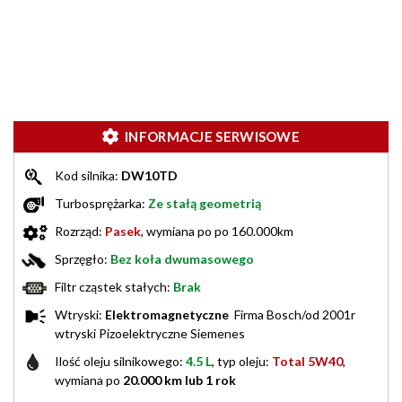
INFORMACJE SERWISOWE
Kod silnika:
DW10TD
Turbosprężarka:
Ze stałą geometrią
Rozrząd:
Pasek
, wymiana po po 160.000km
Sprzęgło:
Bez koła dwumasowego
Filtr cząstek stałych:
Brak
Wtryski:
Elektromagnetyczne
Firma Bosch/od 2001r
wtryski Pizoelektryczne Siemenes
Ilość oleju silnikowego:
4.5 L
, typ oleju:
Total 5W40
,
wymiana po
20.000 km lub 1 rok