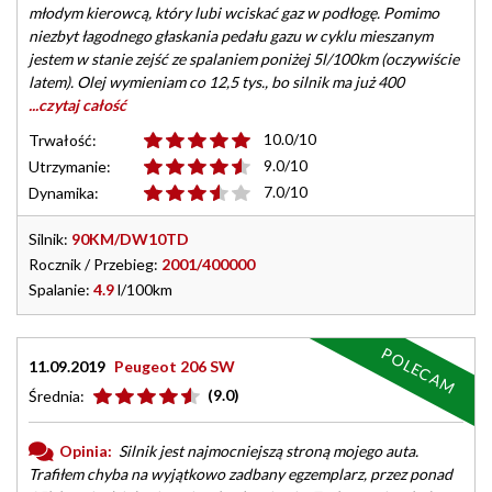
młodym kierowcą, który lubi wciskać gaz w podłogę. Pomimo
niezbyt łagodnego głaskania pedału gazu w cyklu mieszanym
jestem w stanie zejść ze spalaniem poniżej 5l/100km (oczywiście
latem). Olej wymieniam co 12,5 tys., bo silnik ma już 400
...czytaj całość
10.0/10
Trwałość:
9.0/10
Utrzymanie:
7.0/10
Dynamika:
Silnik:
90KM/DW10TD
Rocznik / Przebieg:
2001/400000
Spalanie:
4.9
l/100km
POLECAM
11.09.2019
Peugeot 206 SW
(9.0)
Średnia:
Opinia:
Silnik jest najmocniejszą stroną mojego auta.
Trafiłem chyba na wyjątkowo zadbany egzemplarz, przez ponad