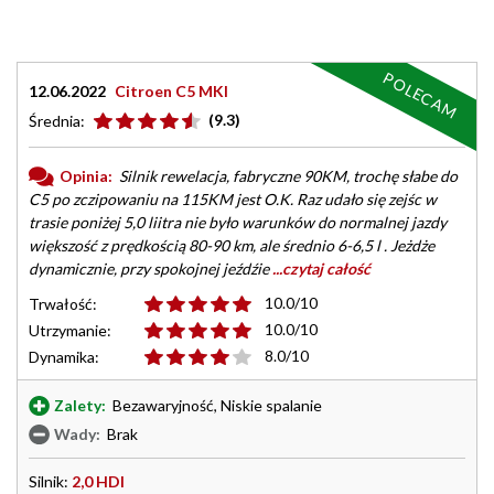
POLECAM
12.06.2022
Citroen C5 MKI
(9.3)
Średnia:
Opinia:
Silnik rewelacja, fabryczne 90KM, trochę słabe do
C5 po zczipowaniu na 115KM jest O.K. Raz udało się zejśc w
trasie poniżej 5,0 liitra nie było warunków do normalnej jazdy
większość z prędkością 80-90 km, ale średnio 6-6,5 l . Jeżdże
dynamicznie, przy spokojnej jeźdźie
...czytaj całość
10.0/10
Trwałość:
10.0/10
Utrzymanie:
8.0/10
Dynamika:
Zalety:
Bezawaryjność, Niskie spalanie
Wady:
Brak
Silnik:
2,0 HDI