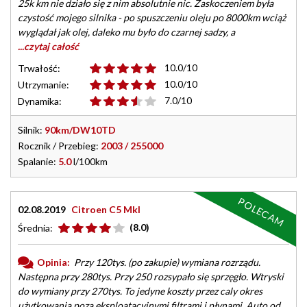
25k km nie działo się z nim absolutnie nic. Zaskoczeniem była
czystość mojego silnika - po spuszczeniu oleju po 8000km wciąż
wyglądał jak olej, daleko mu było do czarnej sadzy, a
...czytaj całość
10.0/10
Trwałość:
10.0/10
Utrzymanie:
7.0/10
Dynamika:
Silnik:
90km/DW10TD
Rocznik / Przebieg:
2003 / 255000
Spalanie:
5.0
l/100km
POLECAM
02.08.2019
Citroen C5 MkI
(8.0)
Średnia:
Opinia:
Przy 120tys. (po zakupie) wymiana rozrządu.
Następna przy 280tys. Przy 250 rozsypało się sprzęgło. Wtryski
do wymiany przy 270tys. To jedyne koszty przez caly okres
użytkowania poza eksploatacyjnymi filtrami i płynami. Auto od