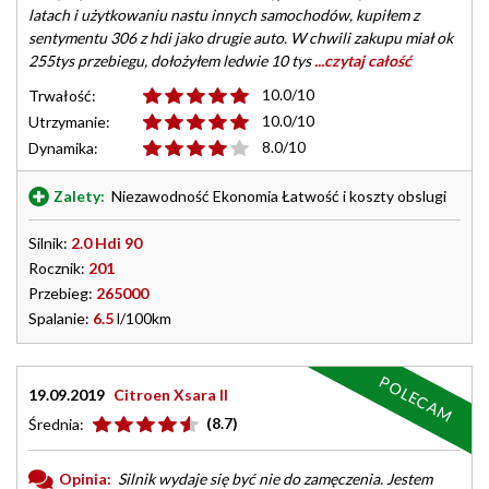
latach i użytkowaniu nastu innych samochodów, kupiłem z
sentymentu 306 z hdi jako drugie auto. W chwili zakupu miał ok
255tys przebiegu, dołożyłem ledwie 10 tys
...czytaj całość
10.0/10
Trwałość:
10.0/10
Utrzymanie:
8.0/10
Dynamika:
Zalety:
Niezawodność Ekonomia Łatwość i koszty obslugi
Silnik:
2.0 Hdi 90
Rocznik:
201
Przebieg:
265000
Spalanie:
6.5
l/100km
POLECAM
19.09.2019
Citroen Xsara II
(8.7)
Średnia:
Opinia:
Silnik wydaje się być nie do zamęczenia. Jestem