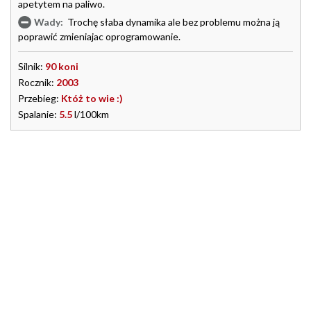
apetytem na paliwo.
Wady:
Trochę słaba dynamika ale bez problemu można ją
poprawić zmieniajac oprogramowanie.
Silnik:
90 koni
Rocznik:
2003
Przebieg:
Któż to wie :)
Spalanie:
5.5
l/100km