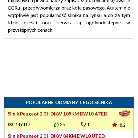
minusów na pewno należy zapisać słabą dynamikę awarie
EGRu , przepływomierza oraz koła pasowego. Atutem nie
wątpliwie jest popularność silnika na rynku a co za tym
idzie części oraz serwis są ogólnodostępne w
przystępnych cenach.
POPULARNE ODMIANY TEGO SILNIKA
Silnik Peugeot 2.0 HDi 8V 109KM DW10 ATED
149417
25
1
8.2
Silnik Peugeot 2.0 HDi 8V 84KM DW10 UTED