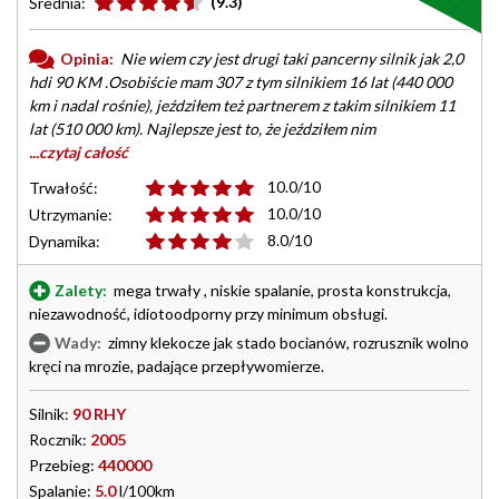
(9.3)
Średnia:
Opinia:
Nie wiem czy jest drugi taki pancerny silnik jak 2,0
hdi 90 KM .Osobiście mam 307 z tym silnikiem 16 lat (440 000
km i nadal rośnie), jeździłem też partnerem z takim silnikiem 11
lat (510 000 km). Najlepsze jest to, że jeździłem nim
...czytaj całość
10.0/10
Trwałość:
10.0/10
Utrzymanie:
8.0/10
Dynamika:
Zalety:
mega trwały , niskie spalanie, prosta konstrukcja,
niezawodność, idiotoodporny przy minimum obsługi.
Wady:
zimny klekocze jak stado bocianów, rozrusznik wolno
kręci na mrozie, padające przepływomierze.
Silnik:
90 RHY
Rocznik:
2005
Przebieg:
440000
Spalanie:
5.0
l/100km