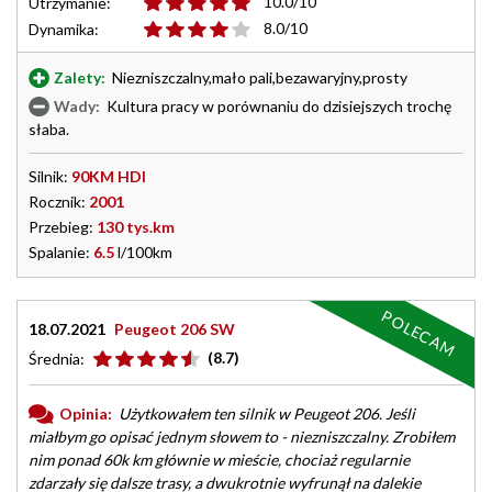
10.0/10
Utrzymanie:
8.0/10
Dynamika:
Zalety:
Niezniszczalny,mało pali,bezawaryjny,prosty
Wady:
Kultura pracy w porównaniu do dzisiejszych trochę
słaba.
Silnik:
90KM HDI
Rocznik:
2001
Przebieg:
130 tys.km
Spalanie:
6.5
l/100km
POLECAM
18.07.2021
Peugeot 206 SW
(8.7)
Średnia:
Opinia:
Użytkowałem ten silnik w Peugeot 206. Jeśli
miałbym go opisać jednym słowem to - niezniszczalny. Zrobiłem
nim ponad 60k km głównie w mieście, chociaż regularnie
zdarzały się dalsze trasy, a dwukrotnie wyfrunął na dalekie