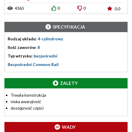
4365
0
0
0.0
SPECYFIKACJA
Rodzaj układu:
4-cylindrowy
Ilość zaworów:
8
Typ wtrysku:
bezpośredni
Bezpośredni Common Rail
ZALETY
Trwała konstrukcja
niska awaryjność
dostępność części
WADY