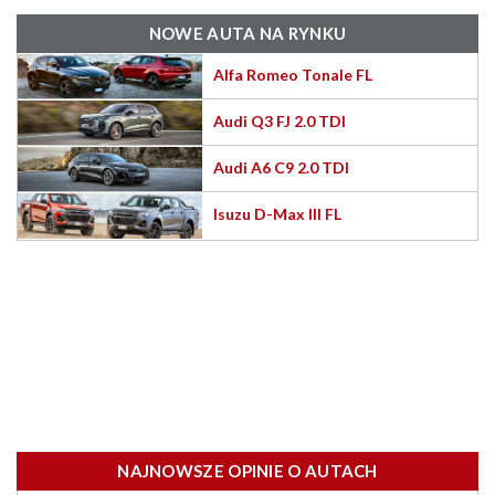
NOWE AUTA NA RYNKU
Alfa Romeo Tonale FL
Audi Q3 FJ 2.0 TDI
Audi A6 C9 2.0 TDI
Isuzu D-Max III FL
NAJNOWSZE OPINIE O AUTACH