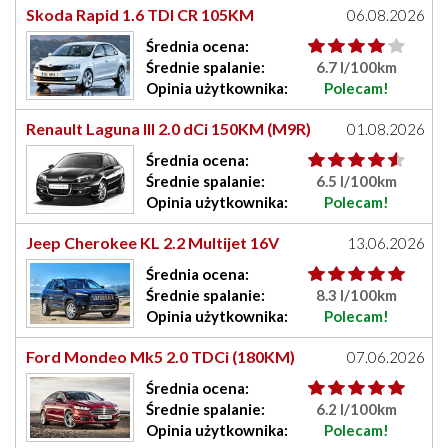
Skoda Rapid 1.6 TDI CR 105KM
06.08.2026
(CAYC/CLNA)
Średnia
ocena
:
Średnie
spalanie:
6.7 l/100km
Opinia
użytkownika
:
Polecam!
Renault Laguna III 2.0 dCi 150KM (M9R)
01.08.2026
Średnia
ocena
:
Średnie
spalanie:
6.5 l/100km
Opinia
użytkownika
:
Polecam!
Jeep Cherokee KL 2.2 Multijet 16V
13.06.2026
(200KM)
Średnia
ocena
:
Średnie
spalanie:
8.3 l/100km
Opinia
użytkownika
:
Polecam!
Ford Mondeo Mk5 2.0 TDCi (180KM)
07.06.2026
Średnia
ocena
:
Średnie
spalanie:
6.2 l/100km
Opinia
użytkownika
:
Polecam!