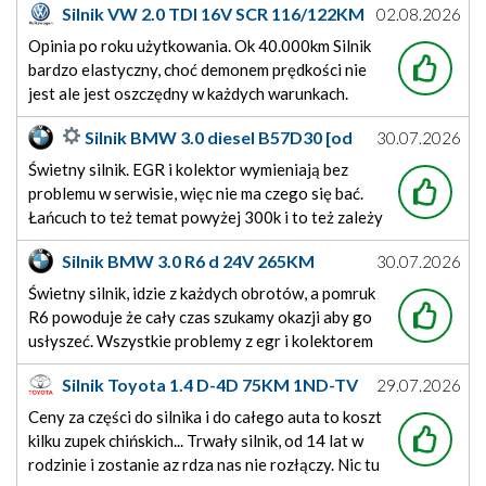
Silnik VW 2.0 TDI 16V SCR 116/122KM
02.08.2026
EA288evo2
Opinia po roku użytkowania. Ok 40.000km Silnik
bardzo elastyczny, choć demonem prędkości nie
jest ale jest oszczędny w każdych warunkach.
Radzi sobie dobrze z przyczepką. Niskie zużycie
Silnik BMW 3.0 diesel B57D30 [od
30.07.2026
adblue zbiornik 15 L starcza na ok 20.000km
2015]
Świetny silnik. EGR i kolektor wymieniają bez
problemu w serwisie, więc nie ma czego się bać.
Łańcuch to też temat powyżej 300k i to też zależy
jak był użytkowany i od oleju. Mechanik mówił że
Silnik BMW 3.0 R6 d 24V 265KM
30.07.2026
mają sporo egzemplarzy powyżej 300-400k i nic
B57D30
się nie dzieje. Ja osobiście uwielbiam ten dźwięk
Świetny silnik, idzie z każdych obrotów, a pomruk
R6 powoduje że cały czas szukamy okazji aby go
usłyszeć. Wszystkie problemy z egr i kolektorem
załatwia dożywotnia gwarancja BMW, jedziemy i
Silnik Toyota 1.4 D-4D 75KM 1ND-TV
29.07.2026
za darmo wymieniają. Idealny do połykania
autostrad, nawet na tych nolimit nie chce wziąć
Ceny za części do silnika i do całego auta to koszt
więcej jak 8l. Mój mechanik mówi
kilku zupek chińskich... Trwały silnik, od 14 lat w
rodzinie i zostanie az rdza nas nie rozłączy. Nic tu