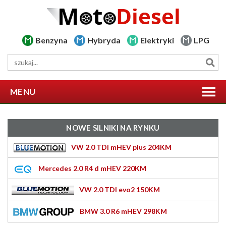
Benzyna
Hybryda
Elektryki
LPG
MENU
NOWE SILNIKI NA RYNKU
VW 2.0 TDI mHEV plus 204KM
Mercedes 2.0 R4 d mHEV 220KM
VW 2.0 TDI evo2 150KM
BMW 3.0 R6 mHEV 298KM