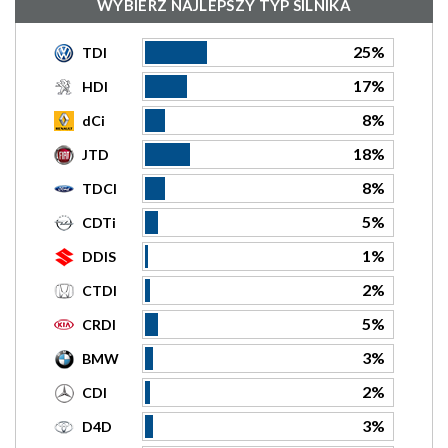
WYBIERZ NAJLEPSZY TYP SILNIKA
25%
TDI
17%
HDI
8%
dCi
18%
JTD
8%
TDCI
5%
CDTi
1%
DDIS
2%
CTDI
5%
CRDI
3%
BMW
2%
CDI
3%
D4D