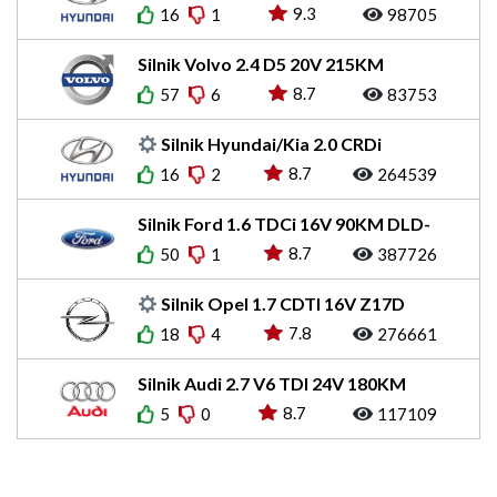
[2001-2010]
9.3
16
1
98705
Silnik Volvo 2.4 D5 20V 215KM
D5244T11/T15
8.7
57
6
83753
Silnik Hyundai/Kia 2.0 CRDi
[2001-2015]
8.7
16
2
264539
Silnik Ford 1.6 TDCi 16V 90KM DLD-
416
8.7
50
1
387726
Silnik Opel 1.7 CDTI 16V Z17D
[2003-2015]
7.8
18
4
276661
Silnik Audi 2.7 V6 TDI 24V 180KM
EA896 BPP
8.7
5
0
117109