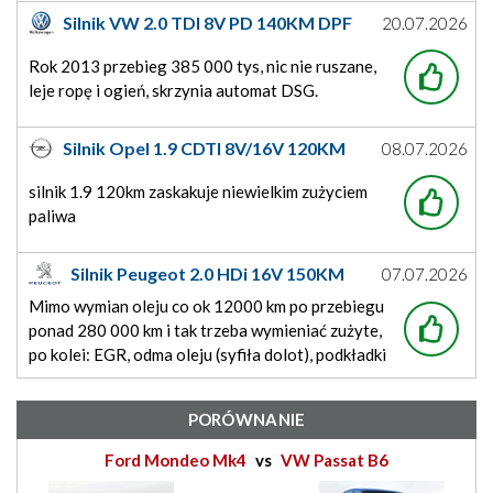
się nie psuje, turbo wciąż od nowości. Jedynie to
Silnik VW 2.0 TDI 8V PD 140KM DPF
20.07.2026
sprzęgło wymienione, ale sprzęgło z robocizną
EA188
650 zł więc nadal grosze.
Rok 2013 przebieg 385 000 tys, nic nie ruszane,
leje ropę i ogień, skrzynia automat DSG.
Silnik Opel 1.9 CDTI 8V/16V 120KM
08.07.2026
Z19DT/Z19DTJ
silnik 1.9 120km zaskakuje niewielkim zużyciem
paliwa
Silnik Peugeot 2.0 HDi 16V 150KM
07.07.2026
DW10 CTED4
Mimo wymian oleju co ok 12000 km po przebiegu
ponad 280 000 km i tak trzeba wymieniać zużyte,
po kolei: EGR, odma oleju (syfiła dolot), podkładki
pod wtryskami lały (wtryski Delphi nadal OK).
Ostatnio przy 320 000 turbo do wymiany
PORÓWNANIE
(prewencyjnie, bo się przycinało) a teraz drobny
wyciek oleju silnikowego
Ford Mondeo Mk4
vs
VW Passat B6