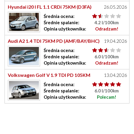
Hyundai i20 I FL 1.1 CRDi 75KM (D3FA)
26.05.2026
Średnia
ocena
:
Średnie
spalanie:
4.2 l/100km
Opinia
użytkownika
:
Odradzam!
Audi A2 1.4 TDI 75KM PD (AMF/BAY/BHC)
19.04.2026
Średnia
ocena
:
Średnie
spalanie:
6.0 l/100km
Opinia
użytkownika
:
Odradzam!
Volkswagen Golf V 1.9 TDI PD 105KM
13.04.2026
(BLS)
Średnia
ocena
:
Średnie
spalanie:
6.0 l/100km
Opinia
użytkownika
:
Polecam!