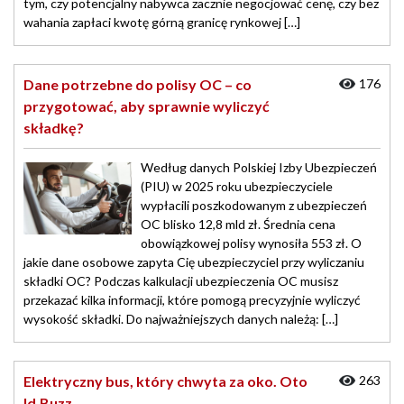
tym, czy potencjalny nabywca zacznie negocjować cenę, czy bez
wahania zapłaci kwotę górną granicę rynkowej […]
Dane potrzebne do polisy OC – co
176
przygotować, aby sprawnie wyliczyć
składkę?
Według danych Polskiej Izby Ubezpieczeń
(PIU) w 2025 roku ubezpieczyciele
wypłacili poszkodowanym z ubezpieczeń
OC blisko 12,8 mld zł. Średnia cena
obowiązkowej polisy wynosiła 553 zł. O
jakie dane osobowe zapyta Cię ubezpieczyciel przy wyliczaniu
składki OC? Podczas kalkulacji ubezpieczenia OC musisz
przekazać kilka informacji, które pomogą precyzyjnie wyliczyć
wysokość składki. Do najważniejszych danych należą: […]
Elektryczny bus, który chwyta za oko. Oto
263
Id.Buzz