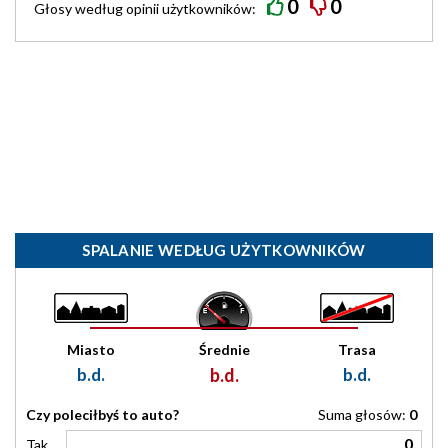
0
0
Głosy według
opinii
użytkowników:
SPALANIE WEDŁUG UŻYTKOWNIKÓW
Miasto
Średnie
Trasa
b.d.
b.d.
b.d.
Czy poleciłbyś to auto?
Suma głosów:
0
0
Tak