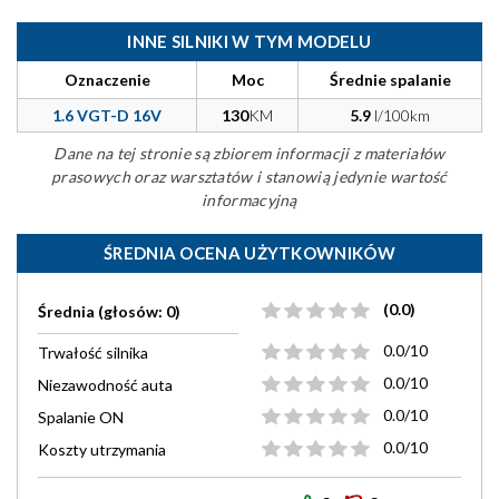
INNE SILNIKI W TYM MODELU
Oznaczenie
Moc
Średnie spalanie
1.6 VGT-D 16V
130
KM
5.9
l/100km
Dane na tej stronie są zbiorem informacji z materiałów
prasowych oraz warsztatów i stanowią jedynie wartość
informacyjną
ŚREDNIA OCENA UŻYTKOWNIKÓW
(0.0)
Średnia (głosów: 0)
0.0/10
Trwałość silnika
0.0/10
Niezawodność auta
0.0/10
Spalanie ON
0.0/10
Koszty utrzymania