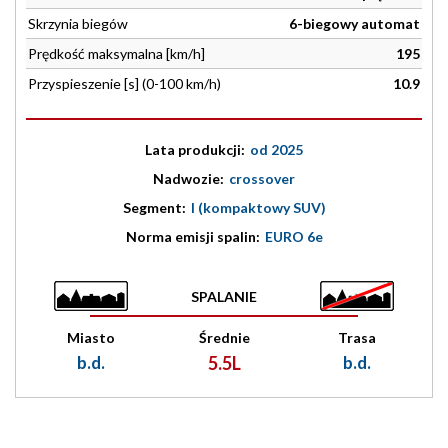
Skrzynia biegów
6-biegowy automat
Prędkość maksymalna [km/h]
195
Przyspieszenie [s] (0-100 km/h)
10.9
Lata produkcji:
od 2025
Nadwozie:
crossover
Segment:
I (kompaktowy SUV)
Norma emisji spalin:
EURO 6e
SPALANIE
Miasto
Średnie
Trasa
b.d.
5.5L
b.d.