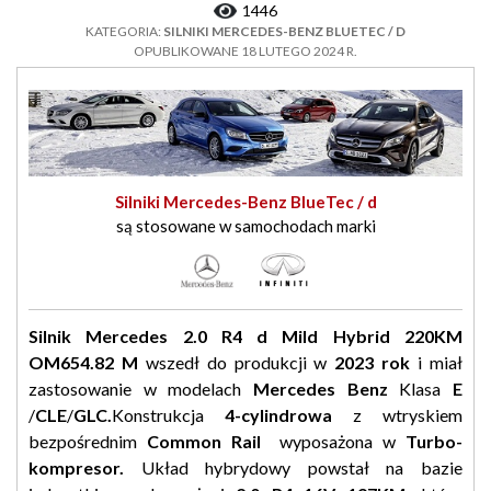
1446
KATEGORIA:
SILNIKI MERCEDES-BENZ BLUETEC / D
OPUBLIKOWANE 18 LUTEGO 2024 R.
Silniki Mercedes-Benz BlueTec / d
są stosowane w samochodach marki
Silnik Mercedes 2.0 R4 d Mild Hybrid 220KM
OM654.82 M
wszedł do produkcji w
2023 rok
i miał
zastosowanie w modelach
Mercedes Benz
Klasa
E
/
CLE
/
GLC.
Konstrukcja
4-cylindrowa
z wtryskiem
bezpośrednim
Common Rail
wyposażona w
Turbo-
kompresor.
Układ hybrydowy powstał na bazie