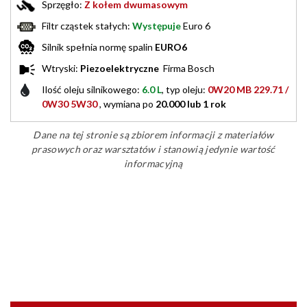
Sprzęgło:
Z kołem dwumasowym
Filtr cząstek stałych:
Występuje
Euro 6
Silnik spełnia normę spalin
EURO6
Wtryski:
Piezoelektryczne
Firma Bosch
Ilość oleju silnikowego:
6.0 L
, typ oleju:
0W20 MB 229.71 /
0W30 5W30
, wymiana po
20.000 lub 1 rok
Dane na tej stronie są zbiorem informacji z materiałów
prasowych oraz warsztatów i stanowią jedynie wartość
informacyjną