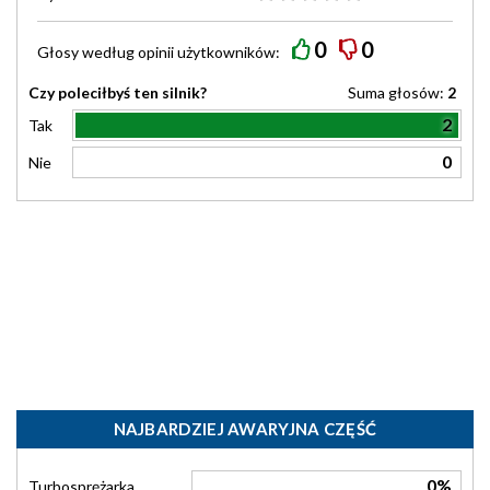
0
0
Głosy według
opinii
użytkowników:
Czy poleciłbyś ten silnik?
Suma głosów:
2
2
Tak
0
Nie
NAJBARDZIEJ AWARYJNA CZĘŚĆ
0%
Turbosprężarka