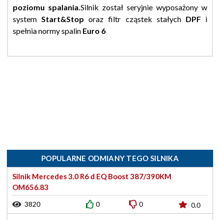
poziomu spalania.
Silnik został seryjnie wyposażony w
system
Start&Stop
oraz filtr cząstek stałych
DPF
i
spełnia normy spalin
Euro 6
POPULARNE ODMIANY TEGO SILNIKA
Silnik Mercedes 3.0 R6 d EQ Boost 387/390KM
OM656.83
3820
0
0
0.0