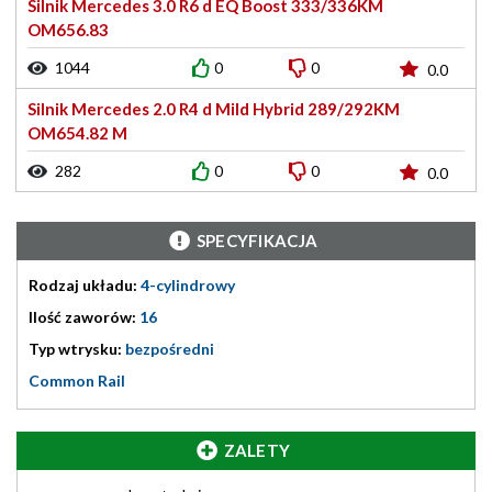
Silnik Mercedes 3.0 R6 d EQ Boost 333/336KM
OM656.83
1044
0
0
0.0
Silnik Mercedes 2.0 R4 d Mild Hybrid 289/292KM
OM654.82 M
282
0
0
0.0
SPECYFIKACJA
Rodzaj układu:
4-cylindrowy
Ilość zaworów:
16
Typ wtrysku:
bezpośredni
Common Rail
ZALETY