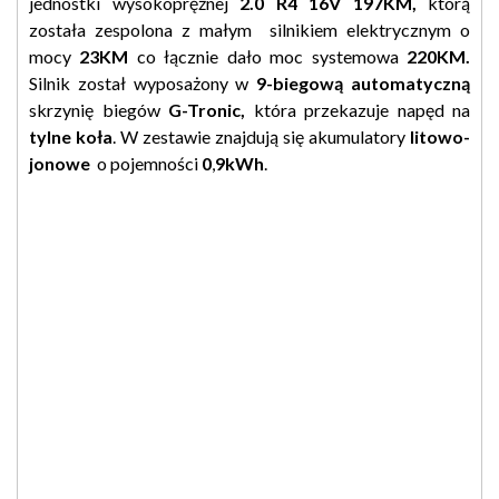
jednostki wysokoprężnej
2.0 R4 16V 197KM,
którą
została zespolona z małym silnikiem elektrycznym o
mocy
23KM
co łącznie dało moc systemowa
220KM.
Silnik został wyposażony w
9-biegową
automatyczną
skrzynię biegów
G-Tronic,
która przekazuje napęd na
tylne koła
. W zestawie znajdują się akumulatory
litowo-
jonowe
o pojemności
0
,
9kWh
.