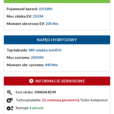
Pojemność baterii:
0.9 kWh
Moc silnika EV:
23 KM
Moment obrotowy EV:
205 Nm
NAPĘD HYBRYDOWY
Typ hybrydy:
48V miękka (mHEV)
Moc systemu:
220 KM
Moment obr. systemu:
440 Nm
INFORMACJE SERWISOWE
Kod silnika:
OM654.82 M
Turbosprężarka:
Ze zmienną geometrią
Turbo-kompresor
Rozrząd:
Łańcuch