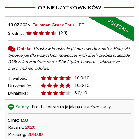
OPINIE UŻYTKOWNIKÓW
POLECAM
13.07.2026
Talisman GrandTour LIFT
(9.3)
Średnia:
Opinia:
Prosty w konstrukcji i niezawodny motor. Bolączki
typowe jak dla wszystkich nowoczesnych diesli ale bez przesady.
305tys km zrobione przez 5 lat i tylko 1 awaria zwiazana ze
sterownikiem adblue.
10.0/10
Trwałość:
10.0/10
Utrzymanie:
8.0/10
Dynamika:
Zalety:
Prosta konstrukcja jak na dzisiejsze czasy.
Silnik:
150
Rocznik:
2020
Przebieg:
305000