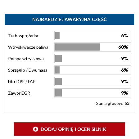
NAJBARDZIEJ AWARYJNA CZĘŚĆ
6%
Turbosprężarka
60%
Wtryskiwacze paliwa
9%
Pompa wtryskowa
6%
Sprzęgło / Dwumasa
9%
Filtr DPF / FAP
9%
Zawór EGR
Suma głosów:
53
DODAJ OPINIĘ I OCEŃ SILNIK