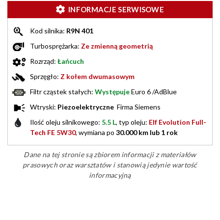
INFORMACJE SERWISOWE
Kod silnika:
R9N 401
Turbosprężarka:
Ze zmienną geometrią
Rozrząd:
Łańcuch
Sprzęgło:
Z kołem dwumasowym
Filtr cząstek stałych:
Występuje
Euro 6 /AdBlue
Wtryski:
Piezoelektryczne
Firma Siemens
Ilość oleju silnikowego:
5.5 L
, typ oleju:
Elf Evolution Full-
Tech FE 5W30
, wymiana po
30.000 km lub 1 rok
Dane na tej stronie są zbiorem informacji z materiałów
prasowych oraz warsztatów i stanowią jedynie wartość
informacyjną