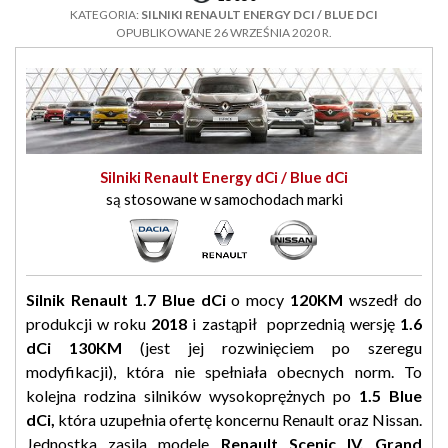
KATEGORIA:
SILNIKI RENAULT ENERGY DCI / BLUE DCI
OPUBLIKOWANE 26 WRZEŚNIA 2020 R.
Silniki Renault Energy dCi / Blue dCi
są stosowane w samochodach marki
Silnik Renault 1.7 Blue dCi
o mocy
120KM
wszedł do
produkcji w roku
2018
i zastąpił poprzednią wersję
1.6
dCi 130KM
(jest jej rozwinięciem po szeregu
modyfikacji), która nie spełniała obecnych norm. To
kolejna rodzina silników wysokoprężnych po
1.5 Blue
dCi,
która uzupełnia ofertę koncernu Renault oraz Nissan.
Jednostka zasila modele
Renault Scenic IV, Grand