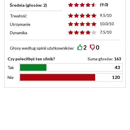
(9.0)
Średnia (głosów: 2)
9.5/10
Trwałość
10.0/10
Utrzymanie
7.5/10
Dynamika
2
0
Głosy według
opinii
użytkowników:
Czy poleciłbyś ten silnik?
Suma głosów:
163
43
Tak
120
Nie