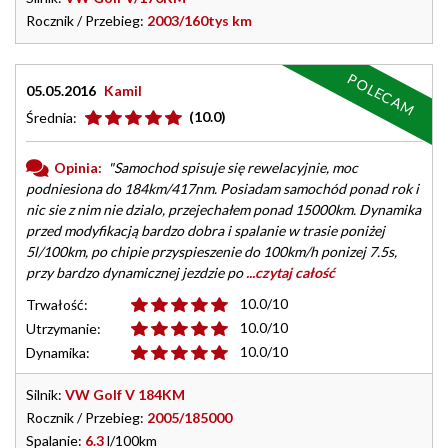
Rocznik / Przebieg:
2003/160tys km
POLECAM
05.05.2016
Kamil
(10.0)
Średnia:
Opinia:
"Samochod spisuje się rewelacyjnie, moc
podniesiona do 184km/417nm. Posiadam samochód ponad rok i
nic sie z nim nie dzialo, przejechałem ponad 15000km. Dynamika
przed modyfikacją bardzo dobra i spalanie w trasie poniżej
5l/100km, po chipie przyspieszenie do 100km/h ponizej 7.5s,
przy bardzo dynamicznej jezdzie po
...czytaj całość
10.0/10
Trwałość:
10.0/10
Utrzymanie:
10.0/10
Dynamika:
Silnik:
VW Golf V 184KM
Rocznik / Przebieg:
2005/185000
Spalanie:
6.3
l/100km