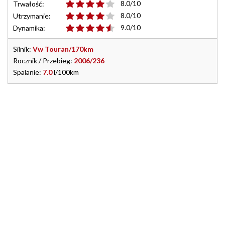
8.0/10
Trwałość:
8.0/10
Utrzymanie:
9.0/10
Dynamika:
Silnik:
Vw Touran/170km
Rocznik / Przebieg:
2006/236
Spalanie:
7.0
l/100km