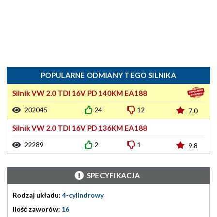
POPULARNE ODMIANY TEGO SILNIKA
Silnik VW 2.0 TDI 16V PD 140KM EA188
202045
24
12
7.0
Silnik VW 2.0 TDI 16V PD 136KM EA188
22289
2
1
9.8
SPECYFIKACJA
Rodzaj układu:
4-cylindrowy
Ilość zaworów:
16