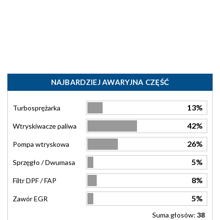
NAJBARDZIEJ AWARYJNA CZĘŚĆ
13%
Turbosprężarka
42%
Wtryskiwacze paliwa
26%
Pompa wtryskowa
5%
Sprzęgło / Dwumasa
8%
Filtr DPF / FAP
5%
Zawór EGR
Suma głosów:
38