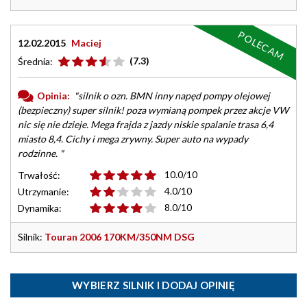
POLECAM
12.02.2015
Maciej
(7.3)
Średnia:
Opinia:
"silnik o ozn. BMN inny napęd pompy olejowej
(bezpieczny) super silnik! poza wymianą pompek przez akcje VW
nic się nie dzieje. Mega frajda z jazdy niskie spalanie trasa 6,4
miasto 8,4. Cichy i mega zrywny. Super auto na wypady
rodzinne. "
10.0/10
Trwałość:
4.0/10
Utrzymanie:
8.0/10
Dynamika:
Silnik:
Touran 2006 170KM/350NM DSG
WYBIERZ SILNIK I DODAJ OPINIĘ