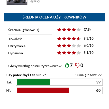
(BMR)
ŚREDNIA OCENA UŻYTKOWNIKÓW
(7.8)
Średnia (głosów: 7)
9.3/10
Trwałość
6.0/10
Utrzymanie
8.1/10
Dynamika
7
0
Głosy według
opinii
użytkowników:
Czy poleciłbyś ten silnik?
Suma głosów:
99
39
Tak
60
Nie