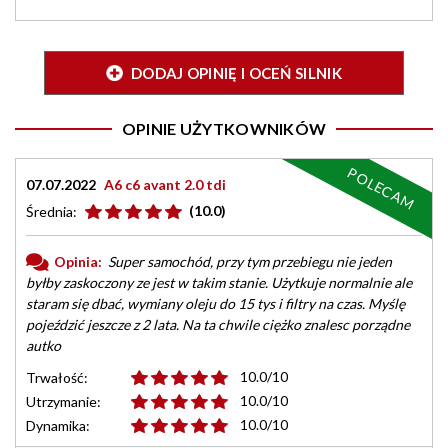
DODAJ OPINIĘ I OCEŃ SILNIK
OPINIE UŻYTKOWNIKÓW
POLECAM
07.07.2022
A6 c6 avant 2.0 tdi
(10.0)
Średnia:
Opinia:
Super samochód, przy tym przebiegu nie jeden
byłby zaskoczony ze jest w takim stanie. Użytkuje normalnie ale
staram się dbać, wymiany oleju do 15 tys i filtry na czas. Myślę
pojeździć jeszcze z 2 lata. Na ta chwile ciężko znalesc porządne
autko
10.0/10
Trwałość:
10.0/10
Utrzymanie:
10.0/10
Dynamika: