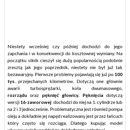
Niestety wcześniej czy później dochodzi do jego
zapchania i w konsekwencji do kosztownej wymiany. Na
początku silnik cieszył się dużą popularnością podobnie
zresztą jak jego poprzednik, niestety nie był już tak
bezawaryjny. Pierwsze problemy pojawiają się już po
100
tys
. przejechanych kilometrów. Dotyczą one głównie
awarii turbosprężarki
,
koła dwumasowego,
rozrządu
oraz
pęknięć
głowicy.
Pęknięcia
dotyczą
wersji
16-zaworowej
dochodzi do niej na 1. cylindrze lub
na 2 i 3 jednocześnie
.
Problematyczna jest również pompa
oleju a dokładnie jej napęd realizowany jest przez łańcuch
który często się rozciąga. Dlatego kupując model
używany należy poddać go dokładnemu oglądowi.