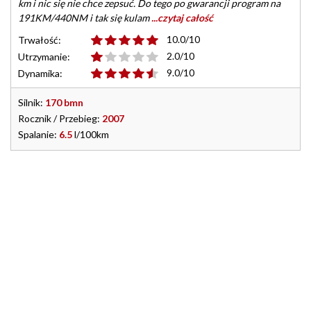
km i nic się nie chce zepsuć. Do tego po gwarancji program na
191KM/440NM i tak się kulam
...czytaj całość
10.0/10
Trwałość:
2.0/10
Utrzymanie:
9.0/10
Dynamika:
Silnik:
170 bmn
Rocznik / Przebieg:
2007
Spalanie:
6.5
l/100km