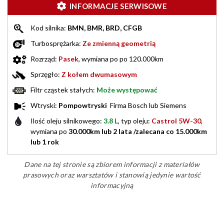
INFORMACJE SERWISOWE
Kod silnika:
BMN, BMR, BRD, CFGB
Turbosprężarka:
Ze zmienną geometrią
Rozrząd:
Pasek
, wymiana po po 120.000km
Sprzęgło:
Z kołem dwumasowym
Filtr cząstek stałych:
Może występować
Wtryski:
Pompowtryski
Firma Bosch lub Siemens
Ilość oleju silnikowego:
3.8 L
, typ oleju:
Castrol 5W-30
,
wymiana po
30.000km lub 2 lata /zalecana co 15.000km
lub 1 rok
Dane na tej stronie są zbiorem informacji z materiałów
prasowych oraz warsztatów i stanowią jedynie wartość
informacyjną