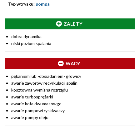
Typ wtrysku:
pompa
ZALETY
dobra dynamika
niski poziom spalania
WADY
pękaniem lub -obsiadaniem- głowicy
awarie zaworów recyrkulacji spalin
kosztowna wymiana rozrządu
awarie turbosprężarki
awarie koła dwumasowgo
awarie pompowtryskiwaczy
awarie pompy oleju