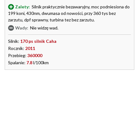
Zalety:
Silnik praktycznie bezawaryjny, moc podniesiona do
199 koni, 430nm, dwumasa od nowości, przy 360 tys bez
zarzutu, dpf sprawny, turbina tez bez zarzutu.
Wady:
Nie widzę wad.
Silnik:
170 ps silnik Caha
Rocznik:
2011
Przebieg:
360000
Spalanie:
7.8
l/100km