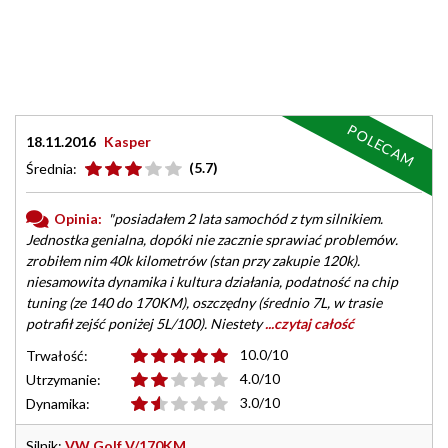
POLECAM
18.11.2016
Kasper
(5.7)
Średnia:
Opinia:
"posiadałem 2 lata samochód z tym silnikiem.
Jednostka genialna, dopóki nie zacznie sprawiać problemów.
zrobiłem nim 40k kilometrów (stan przy zakupie 120k).
niesamowita dynamika i kultura działania, podatność na chip
tuning (ze 140 do 170KM), oszczędny (średnio 7L, w trasie
potrafił zejść poniżej 5L/100). Niestety
...czytaj całość
10.0/10
Trwałość:
4.0/10
Utrzymanie:
3.0/10
Dynamika:
Silnik:
VW Golf V/170KM