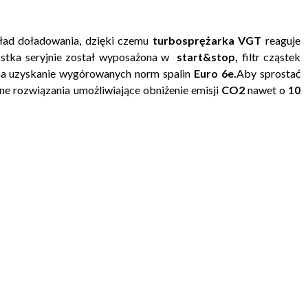
ład doładowania, dzięki czemu
turbosprężarka VGT
reaguje
ostka seryjnie został wyposażona w
start&stop,
filtr cząstek
a uzyskanie wygórowanych norm spalin
Euro 6e.
Aby sprostać
 rozwiązania umożliwiające obniżenie emisji
CO2
nawet o
10