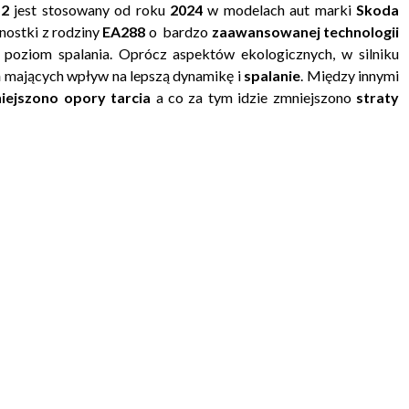
o2
jest stosowany od roku
2024
w modelach aut marki
Skoda
nostki z rodziny
EA288
o bardzo
zaawansowanej technologii
i poziom spalania. Oprócz aspektów ekologicznych, w silniku
ń
mających wpływ na lepszą dynamikę i
spalanie
. Między innymi
iejszono opory
tarcia
a co za tym idzie zmniejszono
straty