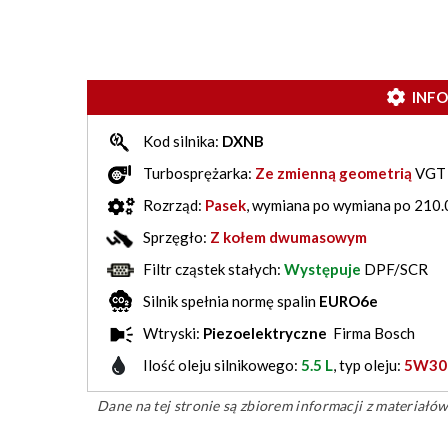
INF
Kod silnika:
DXNB
Turbosprężarka:
Ze zmienną geometrią
VGT
Rozrząd:
Pasek
, wymiana po wymiana po 210
Sprzęgło:
Z kołem dwumasowym
Filtr cząstek stałych:
Występuje
DPF/SCR
Silnik spełnia normę spalin
EURO6e
Wtryski:
Piezoelektryczne
Firma Bosch
Ilość oleju silnikowego:
5.5 L
, typ oleju:
5W30
Dane na tej stronie są zbiorem informacji z materiał