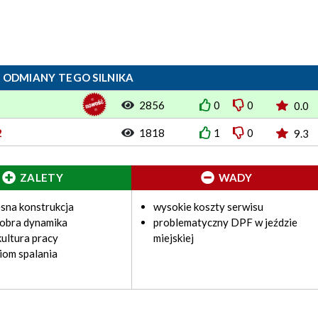
 ODMIANY TEGO SILNIKA
2856
0
0
0.0
2
1818
1
0
9.3
ZALETY
WADY
sna konstrukcja
wysokie koszty serwisu
dobra dynamika
problematyczny DPF w jeździe
ultura pracy
miejskiej
ziom spalania