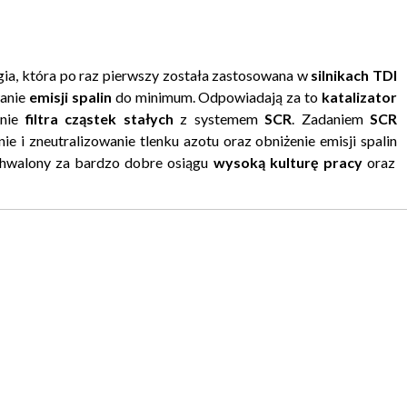
gia, która po raz pierwszy została zastosowana w
silnikach TDI
anie
emisji spalin
do minimum. Odpowiadają za to
katalizator
enie
filtra cząstek stałych
z systemem
SCR
. Zadaniem
SCR
e i zneutralizowanie tlenku azotu oraz obniżenie emisji spalin
 chwalony za bardzo dobre osiągu
wysoką kulturę pracy
oraz