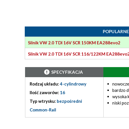
POPULARNE
Silnik VW 2.0 TDI 16V SCR 150KM EA288evo2
Silnik VW 2.0 TDI 16V SCR 116/122KM EA288evo
SPECYFIKACJA
Rodzaj układu:
4-cylindrowy
nowocze
bardzo 
Ilość zaworów:
16
wysoka k
Typ wtrysku:
bezpośredni
niski po
Common-Rail