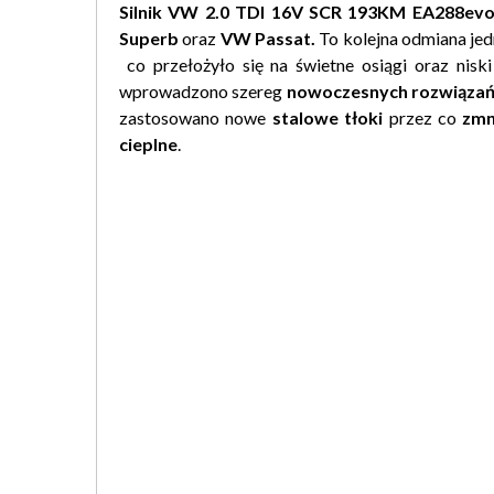
Silnik VW 2.0 TDI 16V SCR 193KM EA288ev
Superb
oraz
VW Passat.
To kolejna odmiana jed
co przełożyło się na świetne osiągi oraz nisk
wprowadzono szereg
nowoczesnych rozwiąza
zastosowano nowe
stalowe tłoki
przez co
zmn
cieplne
.