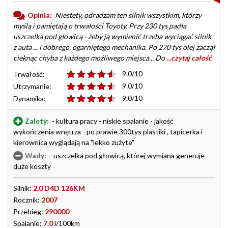
Opinia:
Niestety, odradzam ten silnik wszystkim, którzy
myślą i pamiętają o trwałości Toyoty. Przy 230 tys padła
uszczelka pod głowicą - żeby ją wymienić trzeba wyciągać silnik
z auta ... i dobrego, ogarniętego mechanika. Po 270 tys olej zaczął
cieknąc chyba z każdego możliwego miejsca... Do
...czytaj całość
9.0/10
Trwałość:
9.0/10
Utrzymanie:
9.0/10
Dynamika:
Zalety:
- kultura pracy - niskie spalanie - jakość
wykończenia wnętrza - po prawie 300tys plastiki , tapicerka i
kierownica wyglądają na "lekko zużyte"
Wady:
- uszczelka pod głowicą, której wymiana generuje
duże koszty
Silnik:
2.0 D4D 126KM
Rocznik:
2007
Przebieg:
290000
Spalanie:
7.0
l/100km