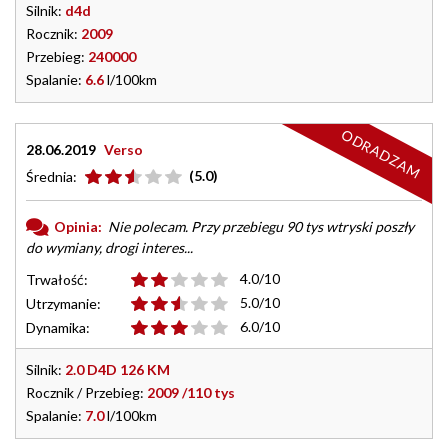
Silnik:
d4d
Rocznik:
2009
Przebieg:
240000
Spalanie:
6.6
l/100km
ODRADZAM
28.06.2019
Verso
(5.0)
Średnia:
Opinia:
Nie polecam. Przy przebiegu 90 tys wtryski poszły
do wymiany, drogi interes...
4.0/10
Trwałość:
5.0/10
Utrzymanie:
6.0/10
Dynamika:
Silnik:
2.0 D4D 126 KM
Rocznik / Przebieg:
2009 /110 tys
Spalanie:
7.0
l/100km