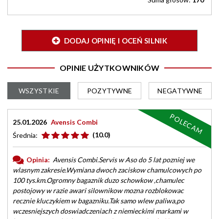
DODAJ OPINIĘ I OCEŃ SILNIK
OPINIE UŻYTKOWNIKÓW
WSZYSTKIE
POZYTYWNE
NEGATYWNE
POLECAM
25.01.2026
Avensis Combi
(10.0)
Średnia:
Opinia:
Avensis Combi.Servis w Aso do 5 lat pozniej we
wlasnym zakresie.Wymiana dwoch zaciskow chamulcowych po
100 tys.km.Ogromny bagaznik duzo schowkow ,chamulec
postojowy w razie awari silownikow mozna rozblokowac
recznie kluczykiem w bagazniku.Tak samo wlew paliwa,po
wczesniejszych doswiadczeniach z niemieckimi markami w