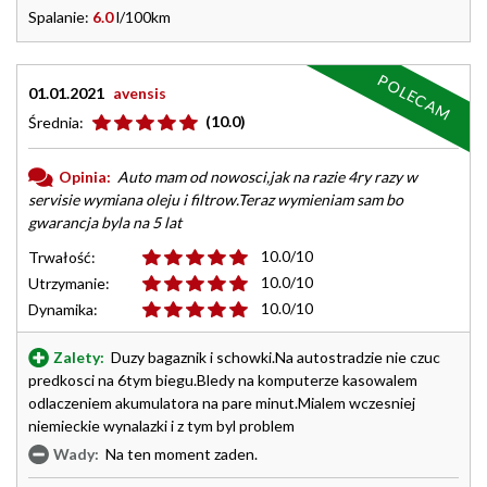
Spalanie:
6.0
l/100km
POLECAM
01.01.2021
avensis
(10.0)
Średnia:
Opinia:
Auto mam od nowosci,jak na razie 4ry razy w
servisie wymiana oleju i filtrow.Teraz wymieniam sam bo
gwarancja byla na 5 lat
10.0/10
Trwałość:
10.0/10
Utrzymanie:
10.0/10
Dynamika:
Zalety:
Duzy bagaznik i schowki.Na autostradzie nie czuc
predkosci na 6tym biegu.Bledy na komputerze kasowalem
odlaczeniem akumulatora na pare minut.Mialem wczesniej
niemieckie wynalazki i z tym byl problem
Wady:
Na ten moment zaden.