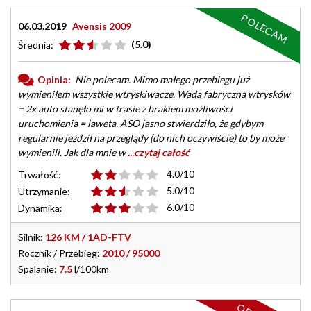
POLECAM
06.03.2019
Avensis 2009
(5.0)
Średnia:
Opinia:
Nie polecam. Mimo małego przebiegu już
wymieniłem wszystkie wtryskiwacze. Wada fabryczna wtrysków
= 2x auto stanęło mi w trasie z brakiem możliwości
uruchomienia = laweta. ASO jasno stwierdziło, że gdybym
regularnie jeździł na przeglądy (do nich oczywiście) to by może
wymienili. Jak dla mnie w
...czytaj całość
4.0/10
Trwałość:
5.0/10
Utrzymanie:
6.0/10
Dynamika:
Silnik:
126 KM / 1AD-FTV
Rocznik / Przebieg:
2010 / 95000
Spalanie:
7.5
l/100km