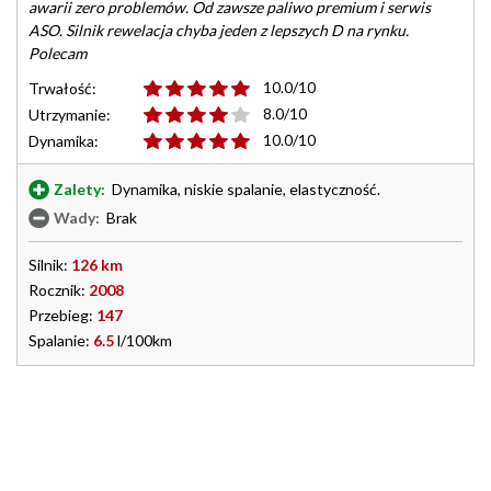
awarii zero problemów. Od zawsze paliwo premium i serwis
ASO. Silnik rewelacja chyba jeden z lepszych D na rynku.
Polecam
10.0/10
Trwałość:
8.0/10
Utrzymanie:
10.0/10
Dynamika:
Zalety:
Dynamika, niskie spalanie, elastyczność.
Wady:
Brak
Silnik:
126 km
Rocznik:
2008
Przebieg:
147
Spalanie:
6.5
l/100km