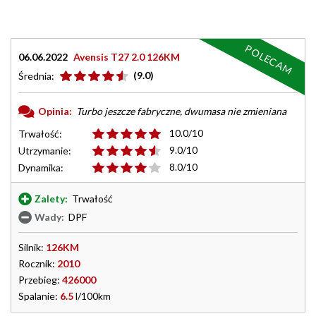
POLECAM
06.06.2022
Avensis T27 2.0 126KM
(9.0)
Średnia:
Opinia:
Turbo jeszcze fabryczne, dwumasa nie zmieniana
10.0/10
Trwałość:
9.0/10
Utrzymanie:
8.0/10
Dynamika:
Zalety:
Trwałość
Wady:
DPF
Silnik:
126KM
Rocznik:
2010
Przebieg:
426000
Spalanie:
6.5
l/100km