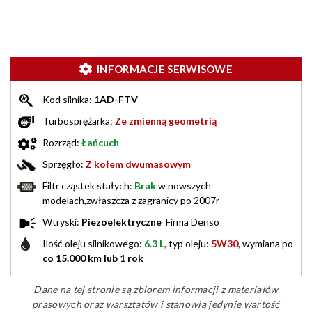
INFORMACJE SERWISOWE
Kod silnika:
1AD-FTV
Turbosprężarka:
Ze zmienną geometrią
Rozrząd:
Łańcuch
Sprzęgło:
Z kołem dwumasowym
Filtr cząstek stałych:
Brak
w nowszych
modelach,zwłaszcza z zagranicy po 2007r
Wtryski:
Piezoelektryczne
Firma Denso
Ilość oleju silnikowego:
6.3 L
, typ oleju:
5W30
, wymiana po
co 15.000 km lub 1 rok
Dane na tej stronie są zbiorem informacji z materiałów
prasowych oraz warsztatów i stanowią jedynie wartość