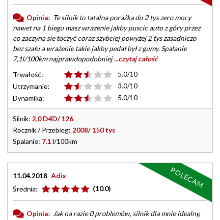
Opinia:
Te silnik to tatalna porażka do 2 tys zero mocy
nawet na 1 biegu masz wrazenie jakby puscic auto z góry przez
co zaczyna sie toczyć coraz szybciej powyżej 2 tys zasadniczo
bez szału a wrażenie takie jakby pedał był z gumy. Spalanie
7,1l/100km najprawdopodobniej
...czytaj całość
5.0/10
Trwałość:
3.0/10
Utrzymanie:
5.0/10
Dynamika:
Silnik:
2,0 D4D/ 126
Rocznik / Przebieg:
2008/ 150 tys
Spalanie:
7.1
l/100km
POLECAM
11.04.2018
Adix
(10.0)
Średnia:
Opinia:
Jak na razie 0 problemów, silnik dla mnie idealny,