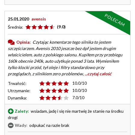
POLECAM
25.01.2020
avensis
(9.0)
Średnia:
Opinia:
Czytając komentarze tego silnika to jestem
szczęściarzem. Avensis 2010 jeszcze bez dpf jestem drugim
właścicielem, auto z polskiego salonu. Kupiłem przy przebiegu
160k obecnie 240k, auto użytkuje ponad 3 lata. Wymieniłem
tylko klocki przód, tył oleje i filtry standardowo przy
przeglądach, z silnikiem zero problemów,
...czytaj całość
10.0/10
Trwałość:
10.0/10
Utrzymanie:
7.0/10
Dynamika:
Zalety:
wsiadam, jadę i się nie martwię że stanie na środku
drogi
Wady:
odpukać na razie brak