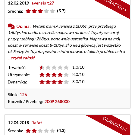
ODRADZAM
12.02.2019
avensis t27
(5.7)
Średnia:
Opinia:
Witam mam Avensisa z 2009r. przy przebiegu
160tys.km padła uszczelka naprawa na koszt Toyoty wczoraj
przy przebiegu 268tys. ponownie uszczelka .Naprawa na mój
koszt w serwisie koszt 8-10tys. zł o ile z głowicą jest wszystko
ok.Sadzę że Toyota powinna informowac o takich problemach a
...czytaj całość
1.0/10
Trwałość:
8.0/10
Utrzymanie:
8.0/10
Dynamika:
Silnik:
126
Rocznik / Przebieg:
2009 268000
ODRADZAM
12.04.2018
Rafał
(4.3)
Średnia: