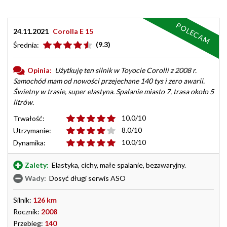
POLECAM
24.11.2021
Corolla E 15
(9.3)
Średnia:
Opinia:
Użytkuję ten silnik w Toyocie Corolli z 2008 r.
Samochód mam od nowości przejechane 140 tys i zero awarii.
Świetny w trasie, super elastyna. Spalanie miasto 7, trasa około 5
litrów.
10.0/10
Trwałość:
8.0/10
Utrzymanie:
10.0/10
Dynamika:
Zalety:
Elastyka, cichy, małe spalanie, bezawaryjny.
Wady:
Dosyć długi serwis ASO
Silnik:
126 km
Rocznik:
2008
Przebieg:
140