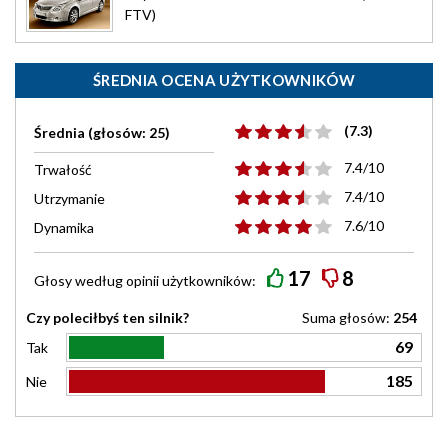
FTV)
ŚREDNIA OCENA UŻYTKOWNIKÓW
(7.3)
Średnia (głosów: 25)
7.4/10
Trwałość
7.4/10
Utrzymanie
7.6/10
Dynamika
17
8
Głosy według
opinii
użytkowników:
Czy poleciłbyś ten silnik?
Suma głosów:
254
69
Tak
185
Nie