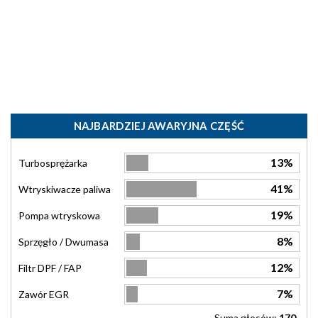
NAJBARDZIEJ AWARYJNA CZĘŚĆ
13%
Turbosprężarka
41%
Wtryskiwacze paliwa
19%
Pompa wtryskowa
8%
Sprzęgło / Dwumasa
12%
Filtr DPF / FAP
7%
Zawór EGR
Suma głosów:
170