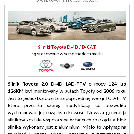
OPUBLIKOWANE 11 GRUDNIA 2017 R.
Silniki Toyota D-4D / D-CAT
są stosowane w samochodach marki
Silnik Toyota 2.0 D-4D 1AD-FTV
o mocy
124 lub
126KM
był montowany w autach Toyoty od
2006
roku.
Jest to jednostka oparta na poprzedniej wersji 1CD-FTV,
która przeszła szereg modyfikacji co pozwoliło
wyeliminować jej dużą usterkowość. Nowsza generacja
silników została wyposażona w łańcuch rozrządu a blok
silnika wykonany jest z aluminium. Miało to wpłynąć na
trwałość i lepsze osiągi. Jednostka
4-cylindrowa
z