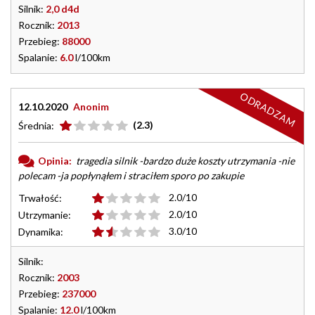
Silnik:
2,0 d4d
Rocznik:
2013
Przebieg:
88000
Spalanie:
6.0
l/100km
ODRADZAM
12.10.2020
Anonim
(2.3)
Średnia:
Opinia:
tragedia silnik -bardzo duże koszty utrzymania -nie
polecam -ja popłynąłem i straciłem sporo po zakupie
2.0/10
Trwałość:
2.0/10
Utrzymanie:
3.0/10
Dynamika:
Silnik:
Rocznik:
2003
Przebieg:
237000
Spalanie:
12.0
l/100km