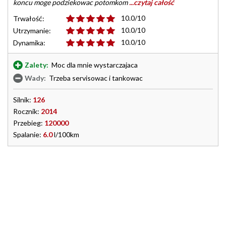
koncu moge podziekowac potomkom
...czytaj całość
10.0/10
Trwałość:
10.0/10
Utrzymanie:
10.0/10
Dynamika:
Zalety:
Moc dla mnie wystarczajaca
Wady:
Trzeba servisowac i tankowac
Silnik:
126
Rocznik:
2014
Przebieg:
120000
Spalanie:
6.0
l/100km