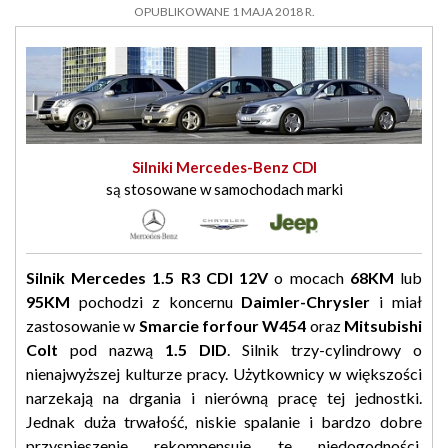
OPUBLIKOWANE 1 MAJA 2018 R.
Silniki Mercedes-Benz CDI
są stosowane w samochodach marki
Silnik Mercedes 1.5 R3 CDI 12V
o mocach
68KM
lub
95KM
pochodzi z koncernu
Daimler-Chrysler
i miał
zastosowanie w
Smarcie forfour W454
oraz
Mitsubishi
Colt
pod nazwą
1.5 DID
. Silnik trzy-cylindrowy o
nienajwyższej kulturze pracy. Użytkownicy w większości
narzekają na drgania i nierówną pracę tej jednostki.
Jednak duża trwałość, niskie spalanie i bardzo dobre
przyspieszenie rekompensuje te niedogodności.