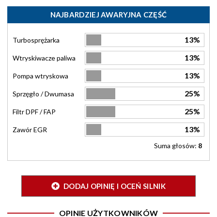
NAJBARDZIEJ AWARYJNA CZĘŚĆ
13%
Turbosprężarka
13%
Wtryskiwacze paliwa
13%
Pompa wtryskowa
25%
Sprzęgło / Dwumasa
25%
Filtr DPF / FAP
13%
Zawór EGR
Suma głosów:
8
DODAJ OPINIĘ I OCEŃ SILNIK
OPINIE UŻYTKOWNIKÓW