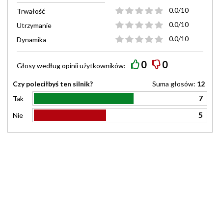
0.0/10
Trwałość
0.0/10
Utrzymanie
0.0/10
Dynamika
0
0
Głosy według
opinii
użytkowników:
Czy poleciłbyś ten silnik?
Suma głosów:
12
7
Tak
5
Nie