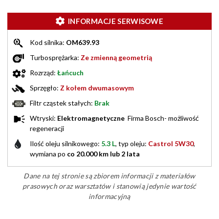
INFORMACJE SERWISOWE
Kod silnika:
OM639.93
Turbosprężarka:
Ze zmienną geometrią
Rozrząd:
Łańcuch
Sprzęgło:
Z kołem dwumasowym
Filtr cząstek stałych:
Brak
Wtryski:
Elektromagnetyczne
Firma Bosch- możliwość
regeneracji
Ilość oleju silnikowego:
5.3 L
, typ oleju:
Castrol 5W30
,
wymiana po
co 20.000 km lub 2 lata
Dane na tej stronie są zbiorem informacji z materiałów
prasowych oraz warsztatów i stanowią jedynie wartość
informacyjną