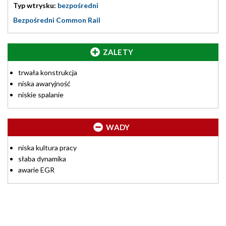
Typ wtrysku:
bezpośredni
Bezpośredni Common Rail
ZALETY
trwała konstrukcja
niska awaryjność
niskie spalanie
WADY
niska kultura pracy
słaba dynamika
awarie EGR