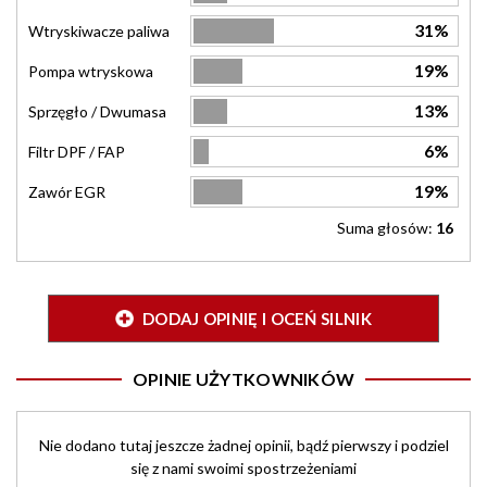
31%
Wtryskiwacze paliwa
19%
Pompa wtryskowa
13%
Sprzęgło / Dwumasa
6%
Filtr DPF / FAP
19%
Zawór EGR
Suma głosów:
16
DODAJ OPINIĘ I OCEŃ SILNIK
OPINIE UŻYTKOWNIKÓW
Nie dodano tutaj jeszcze żadnej opinii, bądź pierwszy i podziel
się z nami swoimi spostrzeżeniami