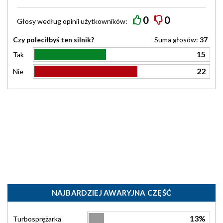
0
0
Głosy według
opinii
użytkowników:
Czy poleciłbyś ten silnik?
Suma głosów:
37
15
Tak
22
Nie
NAJBARDZIEJ AWARYJNA CZĘŚĆ
13%
Turbosprężarka