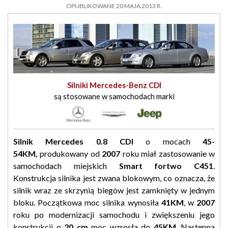
OPUBLIKOWANE 20 MAJA 2013 R.
Silniki Mercedes-Benz CDI
są stosowane w samochodach marki
Silnik Mercedes 0.8 CDI
o mocach
45-
54KM,
produkowany od
2007
roku miał zastosowanie w
samochodach miejskich
Smart fortwo C451
.
Konstrukcja silnika jest zwana blokowym, co oznacza, że
silnik wraz ze skrzynią biegów jest zamknięty w jednym
bloku. Początkowa moc silnika wynosiła
41KM
, w
2007
roku po modernizacji samochodu i zwiększeniu jego
konstrukcji o
20 cm
moc wzrosła do
45KM
. Następna