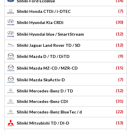
(14)
Silniki Ford EcoBlue
(7)
Silniki Honda CTDi / i-DTEC
(30)
Silniki Hyundai Kia CRDi
(12)
Silniki Hyundai blue / SmartStream
(12)
Silniki Jaguar Land Rover TD / SD
(9)
Silniki Mazda D / TD / DiTD
(15)
Silniki Mazda MZ-CD / MZR-CD
(7)
Silniki Mazda SkyActiv-D
(12)
Silniki Mercedes-Benz D / TD
(31)
Silniki Mercedes-Benz CDI
(22)
Silniki Mercedes-Benz BlueTec / d
(13)
Silniki Mitsubishi TD / DI-D