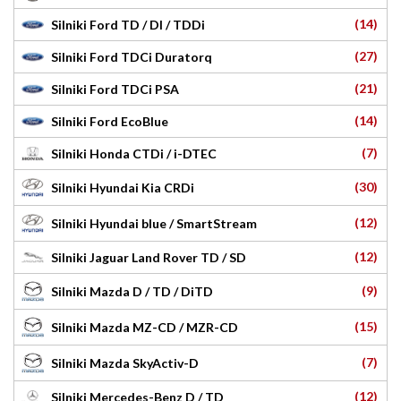
(14)
Silniki Ford TD / DI / TDDi
(27)
Silniki Ford TDCi Duratorq
(21)
Silniki Ford TDCi PSA
(14)
Silniki Ford EcoBlue
(7)
Silniki Honda CTDi / i-DTEC
(30)
Silniki Hyundai Kia CRDi
(12)
Silniki Hyundai blue / SmartStream
(12)
Silniki Jaguar Land Rover TD / SD
(9)
Silniki Mazda D / TD / DiTD
(15)
Silniki Mazda MZ-CD / MZR-CD
(7)
Silniki Mazda SkyActiv-D
(12)
Silniki Mercedes-Benz D / TD