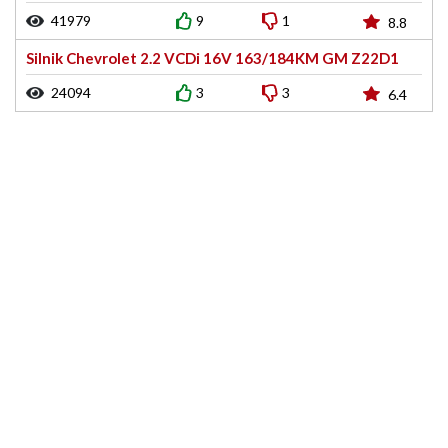
41979
9
1
8.8
Silnik Chevrolet 2.2 VCDi 16V 163/184KM GM Z22D1
24094
3
3
6.4