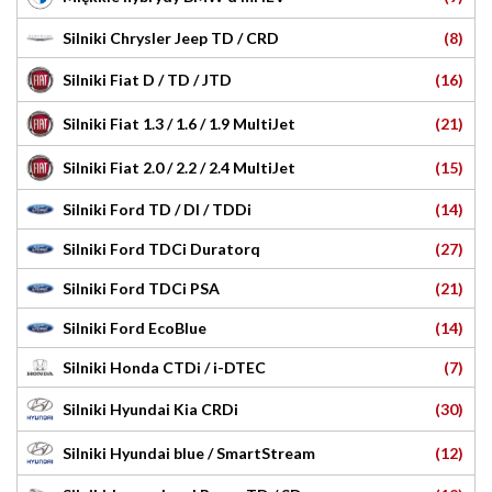
(8)
Silniki Chrysler Jeep TD / CRD
(16)
Silniki Fiat D / TD / JTD
(21)
Silniki Fiat 1.3 / 1.6 / 1.9 MultiJet
(15)
Silniki Fiat 2.0 / 2.2 / 2.4 MultiJet
(14)
Silniki Ford TD / DI / TDDi
(27)
Silniki Ford TDCi Duratorq
(21)
Silniki Ford TDCi PSA
(14)
Silniki Ford EcoBlue
(7)
Silniki Honda CTDi / i-DTEC
(30)
Silniki Hyundai Kia CRDi
(12)
Silniki Hyundai blue / SmartStream