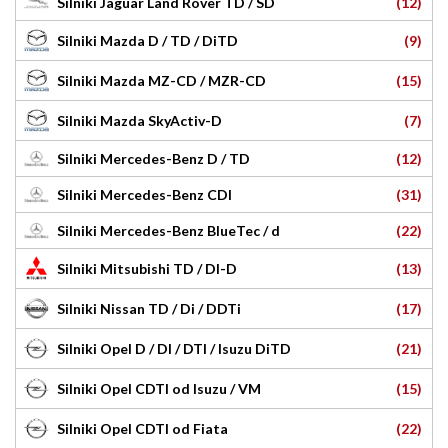
(12)
Silniki Jaguar Land Rover TD / SD
(9)
Silniki Mazda D / TD / DiTD
(15)
Silniki Mazda MZ-CD / MZR-CD
(7)
Silniki Mazda SkyActiv-D
(12)
Silniki Mercedes-Benz D / TD
(31)
Silniki Mercedes-Benz CDI
(22)
Silniki Mercedes-Benz BlueTec / d
(13)
Silniki Mitsubishi TD / DI-D
(17)
Silniki Nissan TD / Di / DDTi
(21)
Silniki Opel D / DI / DTI / Isuzu DiTD
(15)
Silniki Opel CDTI od Isuzu / VM
(22)
Silniki Opel CDTI od Fiata