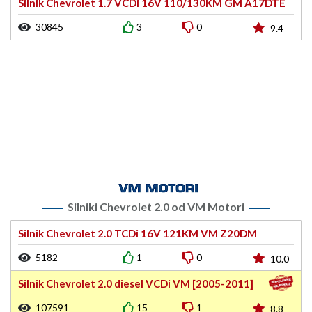
Silnik Chevrolet 1.7 VCDi 16V 110/130KM GM A17DTE
30845
3
0
9.4
Silniki Chevrolet 2.0 od VM Motori
Silnik Chevrolet 2.0 TCDi 16V 121KM VM Z20DM
5182
1
0
10.0
Silnik Chevrolet 2.0 diesel VCDi VM [2005-2011]
107591
15
1
8.8