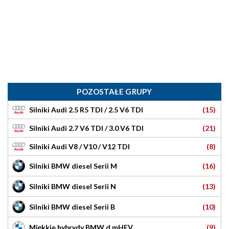
POZOSTAŁE GRUPY
(15)
Silniki Audi 2.5 R5 TDI / 2.5 V6 TDI
(21)
Silniki Audi 2.7 V6 TDI / 3.0 V6 TDI
(8)
Silniki Audi V8 / V10 / V12 TDI
(16)
Silniki BMW diesel Serii M
(13)
Silniki BMW diesel Serii N
(10)
Silniki BMW diesel Serii B
(9)
Miękkie hybrydy BMW d mHEV