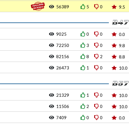
56389
5
0
9.5
9025
0
0
0.0
72250
3
0
9.8
82156
8
2
8.8
26473
1
0
10.0
21329
1
0
10.0
11506
2
0
10.0
7409
0
0
0.0