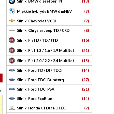
Silniki BMW diesel Serii N
(13)
Miękkie hybrydy BMW d mHEV
(9)
Silniki Chevrolet VCDi
(7)
Silniki Chrysler Jeep TD / CRD
(8)
Silniki Fiat D / TD / JTD
(16)
Silniki Fiat 1.3 / 1.6 / 1.9 MultiJet
(21)
Silniki Fiat 2.0 / 2.2 / 2.4 MultiJet
(15)
Silniki Ford TD / DI / TDDi
(14)
Silniki Ford TDCi Duratorq
(27)
Silniki Ford TDCi PSA
(21)
Silniki Ford EcoBlue
(14)
Silniki Honda CTDi / i-DTEC
(7)