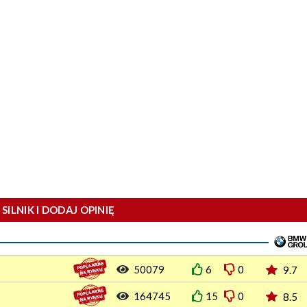
SILNIK I DODAJ OPINIĘ
50079
6
0
9.7
164745
15
0
8.5