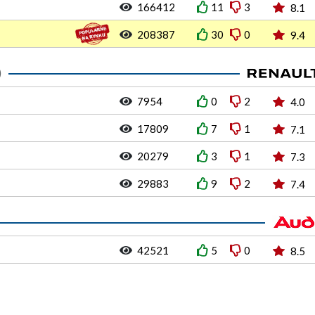
166412
11
3
8.1
208387
30
0
9.4
)
7954
0
2
4.0
17809
7
1
7.1
20279
3
1
7.3
29883
9
2
7.4
42521
5
0
8.5