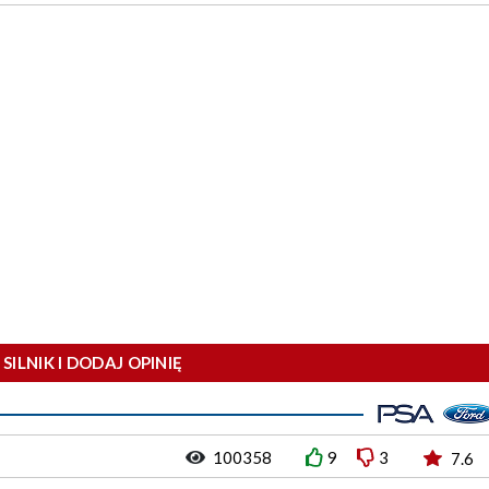
SILNIK I DODAJ OPINIĘ
100358
9
3
7.6