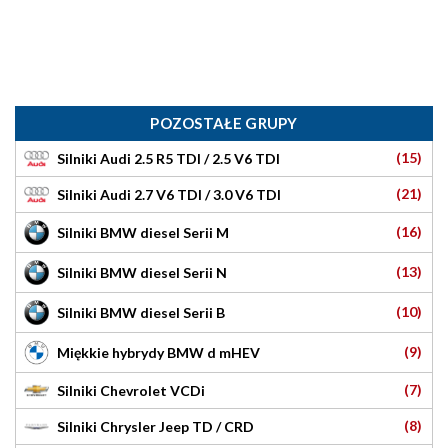
POZOSTAŁE GRUPY
(15)
Silniki Audi 2.5 R5 TDI / 2.5 V6 TDI
(21)
Silniki Audi 2.7 V6 TDI / 3.0 V6 TDI
(16)
Silniki BMW diesel Serii M
(13)
Silniki BMW diesel Serii N
(10)
Silniki BMW diesel Serii B
(9)
Miękkie hybrydy BMW d mHEV
(7)
Silniki Chevrolet VCDi
(8)
Silniki Chrysler Jeep TD / CRD