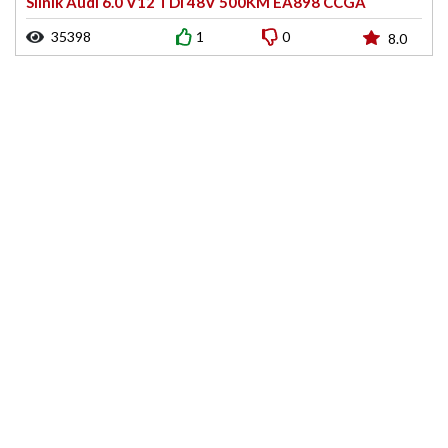
Silnik Audi 6.0 V12 TDI 48V 500KM EA898 CCGA
35398
1
0
8.0