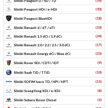
(14)
Silniki Peugeot D / SD / TD
(30)
Silniki Peugeot HDi / e-HDi
(18)
Silniki Peugeot BlueHDi
(10)
Silniki Renault d / dT / dTi
(24)
Silniki Renault 1.5 dCi / 1.9 dCi
(17)
Silniki Renault 2.0 / 2.2 / 2.5 / 3.0 dCi
(23)
Silniki Renault Energy dCi / Blue dCi
(9)
Silniki Rover SDi / CDTi / iDT
(10)
Silniki Saab TiD / TTiD
(15)
Silniki SOFIM Iveco TD / HPI / HPT
(8)
Silniki SsangYong XDi / e-XDi
(5)
Silniki Subaru Boxer Diesel