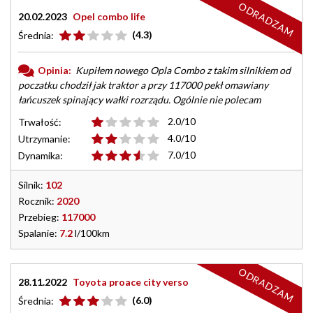
ODRADZAM
20.02.2023
Opel combo life
(4.3)
Średnia:
Opinia:
Kupiłem nowego Opla Combo z takim silnikiem od
poczatku chodził jak traktor a przy 117000 pekł omawiany
łańcuszek spinający wałki rozrządu. Ogólnie nie polecam
2.0/10
Trwałość:
4.0/10
Utrzymanie:
7.0/10
Dynamika:
Silnik:
102
Rocznik:
2020
Przebieg:
117000
Spalanie:
7.2
l/100km
ODRADZAM
28.11.2022
Toyota proace city verso
(6.0)
Średnia: