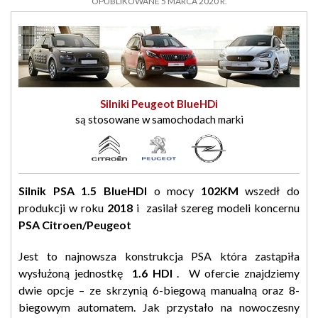
OPUBLIKOWANE 5 MARCA 2020 R.
Silniki Peugeot BlueHDi
są stosowane w samochodach marki
Silnik PSA 1.5 BlueHDI
o mocy
102KM
wszedł do
produkcji w roku
2018
i zasilał szereg modeli koncernu
PSA Citroen/Peugeot
Jest to najnowsza konstrukcja PSA która zastąpiła
wysłużoną jednostkę
1.6 HDI
. W ofercie znajdziemy
dwie opcje – ze skrzynią 6-biegową manualną oraz 8-
biegowym automatem. Jak przystało na nowoczesny