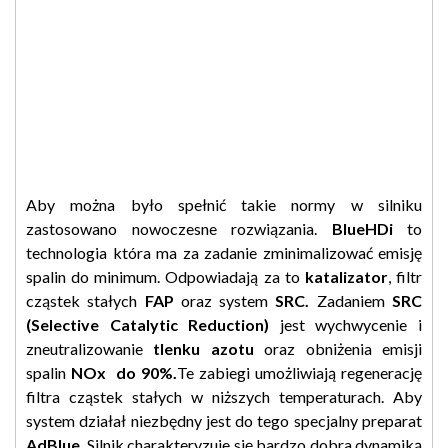
Aby można było spełnić takie normy w silniku
zastosowano nowoczesne rozwiązania.
BlueHDi
to
technologia która ma za zadanie zminimalizować emisję
spalin do minimum. Odpowiadają za to
katalizator
, filtr
cząstek stałych
FAP
oraz system
SRC.
Zadaniem
SRC
(
Selective Catalytic Reduction)
jest wychwycenie i
zneutralizowanie
tlenku azotu
oraz obniżenia emisji
spalin
NOx do 90%.
Te zabiegi umożliwiają regenerację
filtra cząstek stałych w niższych temperaturach. Aby
system działał niezbędny jest do tego specjalny preparat
AdBlue
. Silnik charakteryzuje się bardzo dobra dynamiką