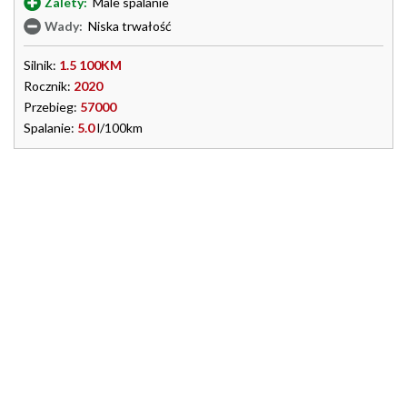
Zalety:
Male spalanie
Wady:
Niska trwałość
Silnik:
1.5 100KM
Rocznik:
2020
Przebieg:
57000
Spalanie:
5.0
l/100km