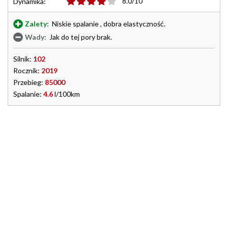
8.0/10
Dynamika:
Zalety:
Niskie spalanie , dobra elastyczność.
Wady:
Jak do tej pory brak.
Silnik:
102
Rocznik:
2019
Przebieg:
85000
Spalanie:
4.6
l/100km