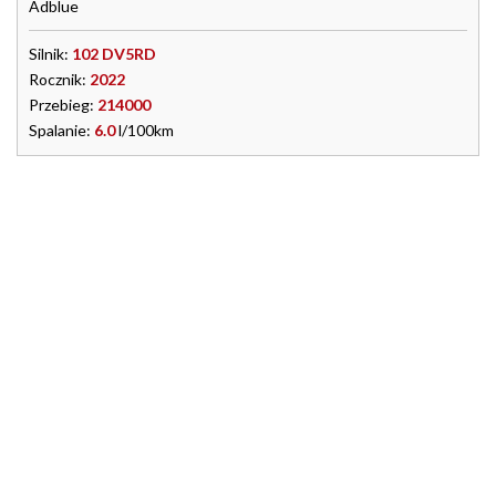
Adblue
Silnik:
102 DV5RD
Rocznik:
2022
Przebieg:
214000
Spalanie:
6.0
l/100km