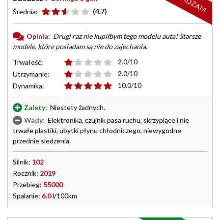
ODRADZAM
(4.7)
Średnia:
Opinia:
Drugi raz nie kupiłbym tego modelu auta! Starsze
modele, które posiadam są nie do zajechania.
2.0/10
Trwałość:
2.0/10
Utrzymanie:
10.0/10
Dynamika:
Zalety:
Niestety żadnych.
Wady:
Elektronika, czujnik pasa ruchu, skrzypiące i nie
trwałe plastiki, ubytki płynu chłodniczego, niewygodne
przednie siedzenia.
Silnik:
102
Rocznik:
2019
Przebieg:
55000
Spalanie:
6.0
l/100km