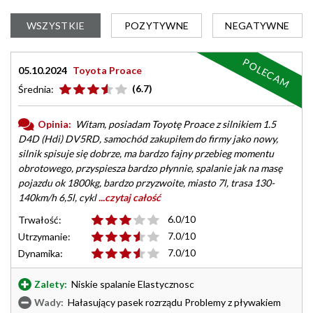
WSZYSTKIE
POZYTYWNE
NEGATYWNE
POLECAM
05.10.2024
Toyota Proace
(6.7)
Średnia:
Opinia:
Witam, posiadam Toyotę Proace z silnikiem 1.5
D4D (Hdi) DV5RD, samochód zakupiłem do firmy jako nowy,
silnik spisuje się dobrze, ma bardzo fajny przebieg momentu
obrotowego, przyspiesza bardzo płynnie, spalanie jak na masę
pojazdu ok 1800kg, bardzo przyzwoite, miasto 7l, trasa 130-
140km/h 6,5l, cykl
...czytaj całość
6.0/10
Trwałość:
7.0/10
Utrzymanie:
7.0/10
Dynamika:
Zalety:
Niskie spalanie Elastycznosc
Wady:
Hałasujący pasek rozrządu Problemy z pływakiem