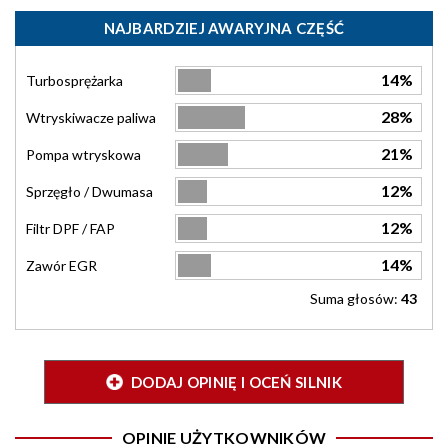
NAJBARDZIEJ AWARYJNA CZĘŚĆ
14%
Turbosprężarka
28%
Wtryskiwacze paliwa
21%
Pompa wtryskowa
12%
Sprzęgło / Dwumasa
12%
Filtr DPF / FAP
14%
Zawór EGR
Suma głosów:
43
DODAJ OPINIĘ I OCEŃ SILNIK
OPINIE UŻYTKOWNIKÓW