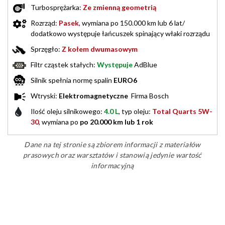
Turbosprężarka:
Ze zmienną geometrią
Rozrząd:
Pasek
, wymiana po 150.000 km lub 6 lat/
dodatkowo występuje łańcuszek spinający właki rozrządu
Sprzęgło:
Z kołem dwumasowym
Filtr cząstek stałych:
Występuje
AdBlue
Silnik spełnia normę spalin
EURO6
Wtryski:
Elektromagnetyczne
Firma Bosch
Ilość oleju silnikowego:
4.0 L
, typ oleju:
Total Quarts 5W-
30
, wymiana po
po 20.000 km lub 1 rok
Dane na tej stronie są zbiorem informacji z materiałów
prasowych oraz warsztatów i stanowią jedynie wartość
informacyjną