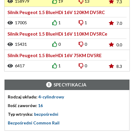
158979
19
13
7.3
Silnik Peugeot 1.5 BlueHDi 16V 120KM DV5RC
17005
1
1
7.0
Silnik Peugeot 1.5 BlueHDi 16V 110KM DV5RCe
15431
0
0
0.0
Silnik Peugeot 1.5 BlueHDi 16V 75KM DV5RE
6417
1
0
8.3
SPECYFIKACJA
Rodzaj układu:
4-cylindrowy
Ilość zaworów:
16
Typ wtrysku:
bezpośredni
Bezpośredni Common Rail