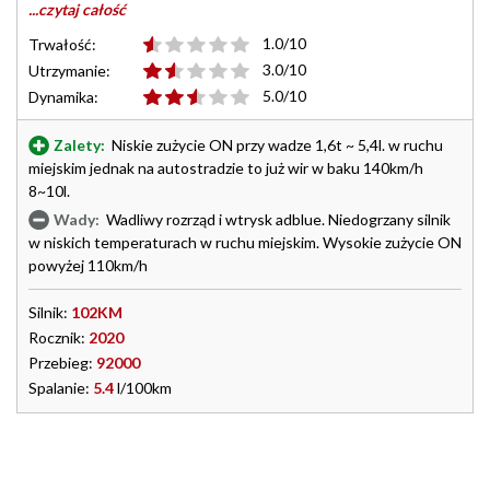
...czytaj całość
1.0/10
Trwałość:
3.0/10
Utrzymanie:
5.0/10
Dynamika:
Zalety:
Niskie zużycie ON przy wadze 1,6t ~ 5,4l. w ruchu
miejskim jednak na autostradzie to już wir w baku 140km/h
8~10l.
Wady:
Wadliwy rozrząd i wtrysk adblue. Niedogrzany silnik
w niskich temperaturach w ruchu miejskim. Wysokie zużycie ON
powyżej 110km/h
Silnik:
102KM
Rocznik:
2020
Przebieg:
92000
Spalanie:
5.4
l/100km