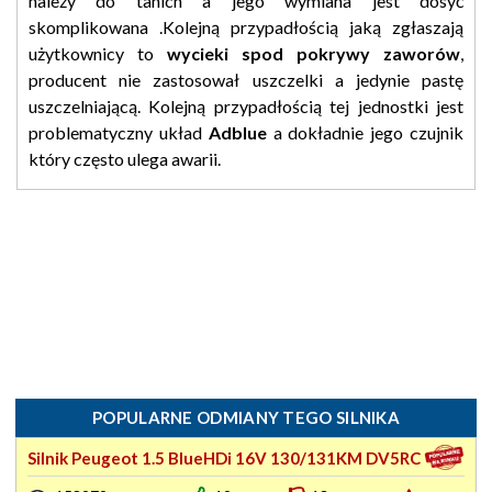
należy do tanich a jego wymiana jest dosyć
skomplikowana .Kolejną przypadłością jaką zgłaszają
użytkownicy to
wycieki spod pokrywy zaworów
,
producent nie zastosował uszczelki a jedynie pastę
uszczelniającą. Kolejną przypadłością tej jednostki jest
problematyczny układ
Adblue
a dokładnie jego czujnik
który często ulega awarii.
POPULARNE ODMIANY TEGO SILNIKA
Silnik Peugeot 1.5 BlueHDi 16V 130/131KM DV5RC