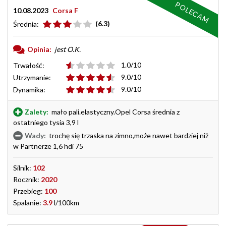
POLECAM
10.08.2023
Corsa F
(6.3)
Średnia:
Opinia:
jest O.K.
1.0/10
Trwałość:
9.0/10
Utrzymanie:
9.0/10
Dynamika:
Zalety:
mało pali.elastyczny.Opel Corsa średnia z
ostatniego tysia 3,9 l
Wady:
trochę się trzaska na zimno,może nawet bardziej niż
w Partnerze 1,6 hdi 75
Silnik:
102
Rocznik:
2020
Przebieg:
100
Spalanie:
3.9
l/100km