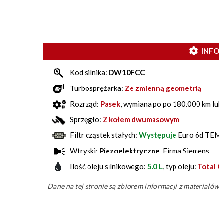
INF
Kod silnika:
DW10FCC
Turbosprężarka:
Ze zmienną geometrią
Rozrząd:
Pasek
, wymiana po po 180.000 km lu
Sprzęgło:
Z kołem dwumasowym
Filtr cząstek stałych:
Występuje
Euro 6d TE
Wtryski:
Piezoelektryczne
Firma Siemens
Ilość oleju silnikowego:
5.0 L
, typ oleju:
Total
Dane na tej stronie są zbiorem informacji z materiał