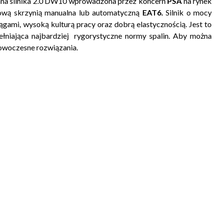
na silnika 2.0 DW10 wprowadzona przez koncern
PSA
na rynek
ową skrzynią manualna lub automatyczną
EAT6
.
Silnik o mocy
ągami, wysoką kulturą pracy oraz dobrą elastycznością. Jest to
łniająca najbardziej rygorystyczne normy spalin. Aby można
nowoczesne rozwiązania.