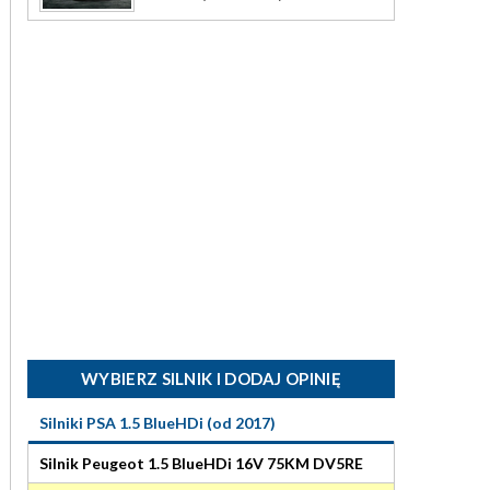
WYBIERZ SILNIK I DODAJ OPINIĘ
Silniki PSA 1.5 BlueHDi (od 2017)
Silnik Peugeot 1.5 BlueHDi 16V 75KM DV5RE