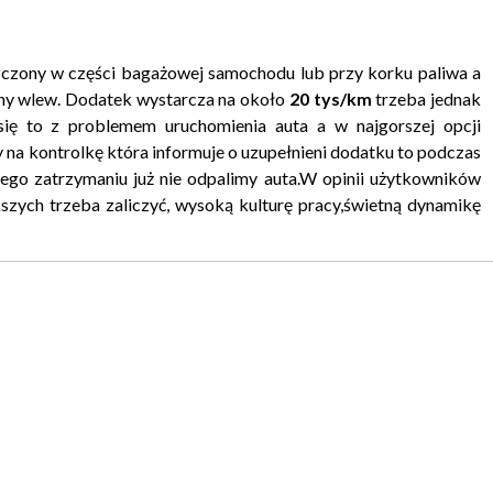
szczony w części bagażowej samochodu lub przy korku paliwa a
lny wlew. Dodatek wystarcza na około
20 tys/km
trzeba jednak
ię to z problemem uruchomienia auta a w najgorszej opcji
my na kontrolkę która informuje o uzupełnieni dodatku to podczas
 jego zatrzymaniu już nie odpalimy auta.W opinii użytkowników
szych trzeba zaliczyć, wysoką kulturę pracy,świetną dynamikę