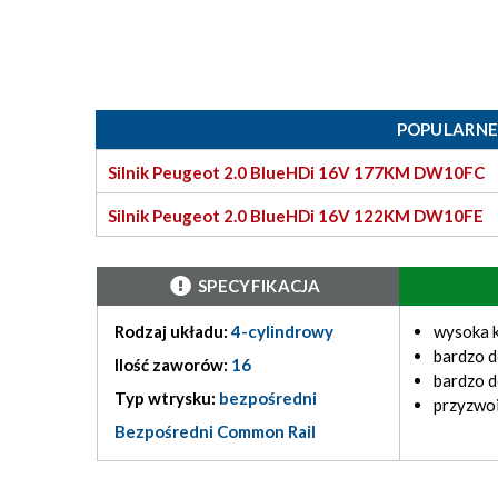
POPULARNE
Silnik Peugeot 2.0 BlueHDi 16V 177KM DW10FC
Silnik Peugeot 2.0 BlueHDi 16V 122KM DW10FE
SPECYFIKACJA
Rodzaj układu:
4-cylindrowy
wysoka k
bardzo 
Ilość zaworów:
16
bardzo d
Typ wtrysku:
bezpośredni
przyzwoi
Bezpośredni Common Rail