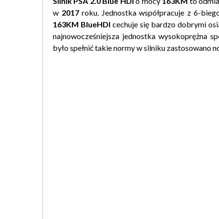
Silnik PSA 2.0 Blue HDi
o mocy
163KM
to odmia
w
2017
roku. Jednostka współpracuje z 6-bieg
163KM
BlueHDI
cechuje się bardzo dobrymi osi
najnowocześniejsza jednostka wysokoprężna spe
było spełnić takie normy w silniku zastosowano 