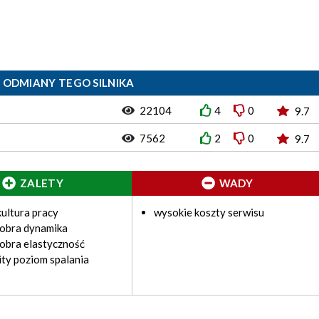
 ODMIANY TEGO SILNIKA
22104
4
0
9.7
7562
2
0
9.7
ZALETY
WADY
ultura pracy
wysokie koszty serwisu
dobra dynamika
obra elastyczność
ty poziom spalania