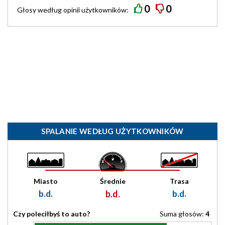
0
0
Głosy według
opinii
użytkowników:
SPALANIE WEDŁUG UŻYTKOWNIKÓW
Miasto
Średnie
Trasa
b.d.
b.d.
b.d.
Czy poleciłbyś to auto?
Suma głosów:
4