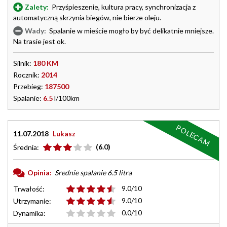
Zalety:
Przyśpieszenie, kultura pracy, synchronizacja z
automatyczną skrzynia biegów, nie bierze oleju.
Wady:
Spalanie w mieście mogło by być delikatnie mniejsze.
Na trasie jest ok.
Silnik:
180 KM
Rocznik:
2014
Przebieg:
187500
Spalanie:
6.5
l/100km
POLECAM
11.07.2018
Lukasz
(6.0)
Średnia:
Opinia:
Srednie spalanie 6.5 litra
9.0/10
Trwałość:
9.0/10
Utrzymanie:
0.0/10
Dynamika: