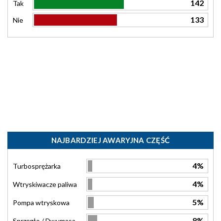
142
Tak
133
Nie
NAJBARDZIEJ AWARYJNA CZĘŚĆ
4%
Turbosprężarka
4%
Wtryskiwacze paliwa
5%
Pompa wtryskowa
8%
Sprzęgło / Dwumasa