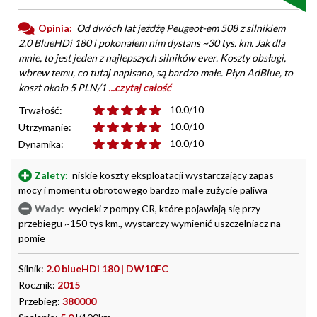
Opinia:
Od dwóch lat jeżdżę Peugeot-em 508 z silnikiem
2.0 BlueHDi 180 i pokonałem nim dystans ~30 tys. km. Jak dla
mnie, to jest jeden z najlepszych silników ever. Koszty obsługi,
wbrew temu, co tutaj napisano, są bardzo małe. Płyn AdBlue, to
koszt około 5 PLN/1
...czytaj całość
10.0/10
Trwałość:
10.0/10
Utrzymanie:
10.0/10
Dynamika:
Zalety:
niskie koszty eksploatacji wystarczający zapas
mocy i momentu obrotowego bardzo małe zużycie paliwa
Wady:
wycieki z pompy CR, które pojawiają się przy
przebiegu ~150 tys km., wystarczy wymienić uszczelniacz na
pomie
Silnik:
2.0 blueHDi 180 | DW10FC
Rocznik:
2015
Przebieg:
380000