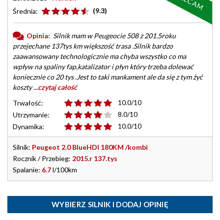
(9.3)
Średnia:
Opinia:
Silnik mam w Peugeocie 508 z 201.5roku
przejechane 137tys km większość trasa .Silnik bardzo
zaawansowany technologicznie ma chyba wszystko co ma
wpływ na spaliny fap,katalizator i płyn który trzeba dolewać
koniecznie co 20 tys .Jest to taki mankament ale da się z tym żyć
koszty
...czytaj całość
10.0/10
Trwałość:
8.0/10
Utrzymanie:
10.0/10
Dynamika:
Silnik:
Peugeot 2.0 BlueHDI 180KM /kombi
Rocznik / Przebieg:
2015.r 137.tys
Spalanie:
6.7
l/100km
WYBIERZ SILNIK I DODAJ OPINIĘ