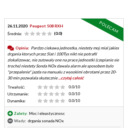
POLECAM
26.11.2020
Peugeot 508 RXH
(0.0)
Średnia:
Opinia:
Pardzo ciekawa jednostka, niestety moj mial jakies
drgania ktorych przez 5lat i 100Tys nikt nie potrafil
zlokalizowac, nie zutowaly one na prace jednostki (czepianie sie
troche) niestety Sonda NOx dawala alarm ale sposobem bylo
"przepalenie" jazda na manualu z wysokimi obrotami przez 20-
30 min pozwalala skutecznie
...czytaj całość
0.0/10
Trwałość:
0.0/10
Utrzymanie:
0.0/10
Dynamika:
Zalety:
Moc i eleastycznosc
Wady:
drgania sonada NOx