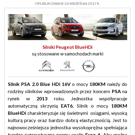
OPUBLIKOWANE 26 WRZEŚNIA 2017 R.
Silniki Peugeot BlueHDi
są stosowane w samochodach marki
Silnik PSA 2.0 Blue HDi 16V
o mocy
180KM
należy do
rodziny silników wprowadzonych przez koncern
PSA
na
rynek w
2013
roku. Jednostka współpracuje
automatyczną skrzynią
EAT6
.
Silnik o mocy
180KM
BlueHDi
charakteryzuje się świetnymi osiągami, wysoką
kulturą pracy oraz bardzo dobrą elastycznością. Jest to
najnowocześniejsza jednostka wysokoprężna spełniająca
bardzo rygorystyczne normy spalin
Euro 6
. Aby można