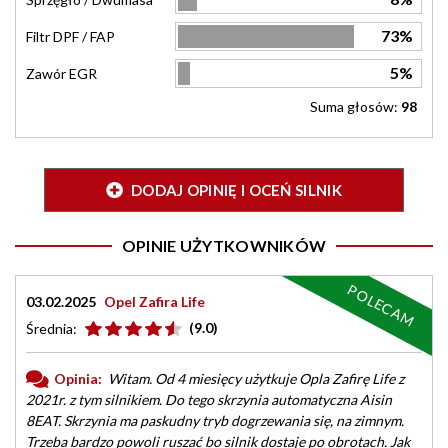
73%
Filtr DPF / FAP
5%
Zawór EGR
Suma głosów:
98
DODAJ OPINIĘ I OCEŃ SILNIK
OPINIE UŻYTKOWNIKÓW
POLECAM
03.02.2025
Opel Zafira Life
(9.0)
Średnia:
Opinia:
Witam. Od 4 miesięcy użytkuje Opla Zafirę Life z
2021r. z tym silnikiem. Do tego skrzynia automatyczna Aisin
8EAT. Skrzynia ma paskudny tryb dogrzewania się, na zimnym.
Trzeba bardzo powoli ruszać bo silnik dostaje po obrotach. Jak