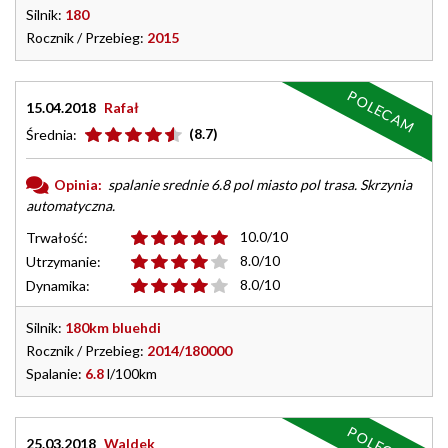
Silnik:
180
Rocznik / Przebieg:
2015
POLECAM
15.04.2018
Rafał
(8.7)
Średnia:
Opinia:
spalanie srednie 6.8 pol miasto pol trasa. Skrzynia
automatyczna.
10.0/10
Trwałość:
8.0/10
Utrzymanie:
8.0/10
Dynamika:
Silnik:
180km bluehdi
Rocznik / Przebieg:
2014/180000
Spalanie:
6.8
l/100km
POLECAM
25.03.2018
Waldek