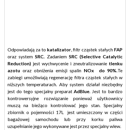
Odpowiadają za to
katalizator
, filtr cząstek stałych
FAP
oraz system
SRC.
Zadaniem
SRC (
Selective Catalytic
Reduction)
jest wychwycenie i zneutralizowanie
tlenku
azotu
oraz obniżenia emisji spalin
NOx do 90%.
Te
zabiegi umożliwiają regenerację filtra cząstek stałych w
niższych temperaturach. Aby system działał niezbędny
jest do tego specjalny preparat
AdBlue
. Jest to bardzo
kontrowersyjne rozwiązanie ponieważ użytkownicy
muszą na bieżąco kontrolować jego stan. Specjalny
zbiornik o pojemności 17L jest umieszczony w części
bagażowej samochodu lub przy korku paliwa
uzupełnianie jego wykonywane jest przez specjalny wlew.