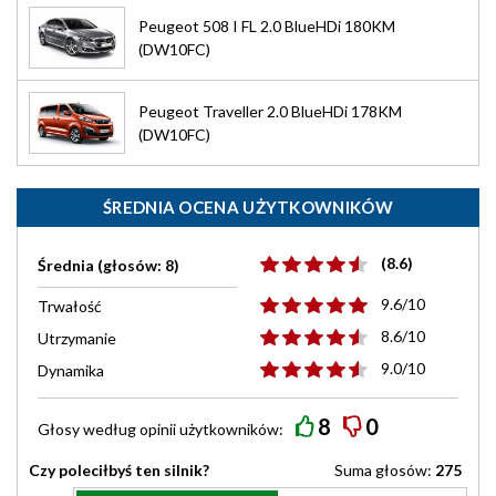
Peugeot 508 I FL 2.0 BlueHDi 180KM
(DW10FC)
Peugeot Traveller 2.0 BlueHDi 178KM
(DW10FC)
ŚREDNIA OCENA UŻYTKOWNIKÓW
(8.6)
Średnia (głosów: 8)
9.6/10
Trwałość
8.6/10
Utrzymanie
9.0/10
Dynamika
8
0
Głosy według
opinii
użytkowników:
Czy poleciłbyś ten silnik?
Suma głosów:
275