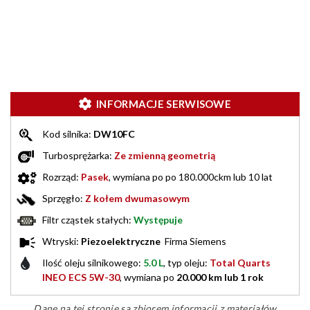
INFORMACJE SERWISOWE
Kod silnika:
DW10FC
Turbosprężarka:
Ze zmienną geometrią
Rozrząd:
Pasek
, wymiana po po 180.000ckm lub 10 lat
Sprzęgło:
Z kołem dwumasowym
Filtr cząstek stałych:
Występuje
Wtryski:
Piezoelektryczne
Firma Siemens
Ilość oleju silnikowego:
5.0 L
, typ oleju:
Total Quarts
INEO ECS 5W-30
, wymiana po
20.000 km lub 1 rok
Dane na tej stronie są zbiorem informacji z materiałów