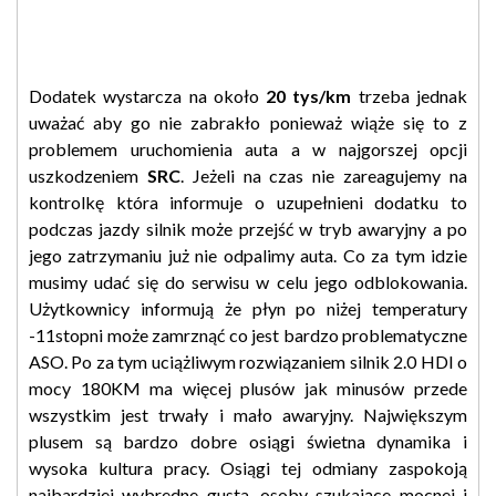
Dodatek wystarcza na około
20 tys/km
trzeba jednak
uważać aby go nie zabrakło ponieważ wiąże się to z
problemem uruchomienia auta a w najgorszej opcji
uszkodzeniem
SRC
. Jeżeli na czas nie zareagujemy na
kontrolkę która informuje o uzupełnieni dodatku to
podczas jazdy silnik może przejść w tryb awaryjny a po
jego zatrzymaniu już nie odpalimy auta. Co za tym idzie
musimy udać się do serwisu w celu jego odblokowania.
Użytkownicy informują że płyn po niżej temperatury
-11stopni może zamrznąć co jest bardzo problematyczne
ASO. Po za tym uciążliwym rozwiązaniem silnik 2.0 HDI o
mocy 180KM ma więcej plusów jak minusów przede
wszystkim jest trwały i mało awaryjny. Największym
plusem są bardzo dobre osiągi świetna dynamika i
wysoka kultura pracy. Osiągi tej odmiany zaspokoją
najbardziej wybredne gusta, osoby szukające mocnej i