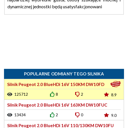
dynamicznej jednostki będą usatysfakcjonowani
POPULARNE ODMIANY TEGO SILNIKA
Silnik Peugeot 2.0 BlueHDi 16V 150KM DW10FD
125712
8
2
8.9
Silnik Peugeot 2.0 BlueHDi 16V 163KM DW10FUC
13434
2
0
9.0
Silnik Peugeot 2.0 BlueHDi 16V 110/130KM DW10FU