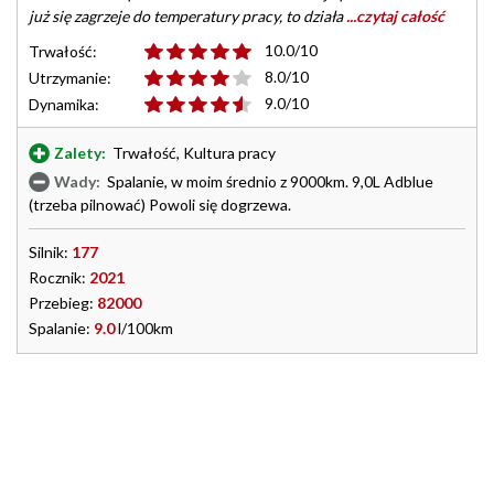
już się zagrzeje do temperatury pracy, to działa
...czytaj całość
10.0/10
Trwałość:
8.0/10
Utrzymanie:
9.0/10
Dynamika:
Zalety:
Trwałość, Kultura pracy
Wady:
Spalanie, w moim średnio z 9000km. 9,0L Adblue
(trzeba pilnować) Powoli się dogrzewa.
Silnik:
177
Rocznik:
2021
Przebieg:
82000
Spalanie:
9.0
l/100km