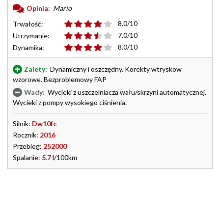
Opinia:
Mario
8.0/10
Trwałość:
7.0/10
Utrzymanie:
8.0/10
Dynamika:
Zalety:
Dynamiczny i oszczędny. Korekty wtryskow
wzorowe. Bezproblemowy FAP
Wady:
Wycieki z uszczelniacza wału/skrzyni automatycznej.
Wycieki z pompy wysokiego ciśnienia.
Silnik:
Dw10fc
Rocznik:
2016
Przebieg:
252000
Spalanie:
5.7
l/100km