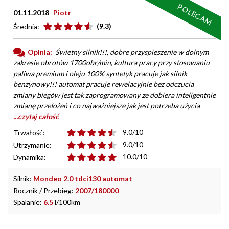
POLECAM
01.11.2018
Piotr
(9.3)
Średnia:
Opinia:
Świetny silnik!!!, dobre przyspieszenie w dolnym
zakresie obrotów 1700obr/min, kultura pracy przy stosowaniu
paliwa premium i oleju 100% syntetyk pracuje jak silnik
benzynowy!!! automat pracuje rewelacyjnie bez odczucia
zmiany biegów jest tak zaprogramowany ze dobiera inteligentnie
zmianę przełożeń i co najważniejsze jak jest potrzeba użycia
...czytaj całość
9.0/10
Trwałość:
9.0/10
Utrzymanie:
10.0/10
Dynamika:
Silnik:
Mondeo 2.0 tdci130 automat
Rocznik / Przebieg:
2007/180000
Spalanie:
6.5
l/100km