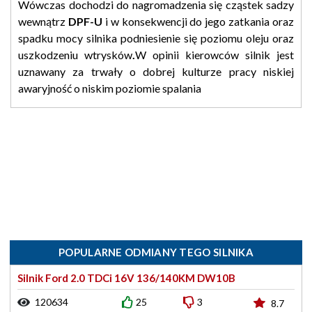
Wówczas dochodzi do nagromadzenia się cząstek sadzy
wewnątrz
DPF-U
i w konsekwencji do jego zatkania oraz
spadku mocy silnika podniesienie się poziomu oleju oraz
uszkodzeniu wtrysków
.
W opinii kierowców silnik jest
uznawany za trwały o dobrej kulturze pracy niskiej
awaryjność o niskim poziomie spalania
POPULARNE ODMIANY TEGO SILNIKA
Silnik Ford 2.0 TDCi 16V 136/140KM DW10B
120634
25
3
8.7