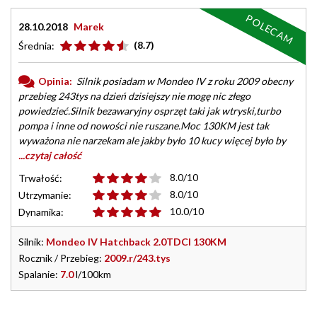
POLECAM
28.10.2018
Marek
(8.7)
Średnia:
Opinia:
Silnik posiadam w Mondeo IV z roku 2009 obecny
przebieg 243tys na dzień dzisiejszy nie mogę nic złego
powiedzieć.Silnik bezawaryjny osprzęt taki jak wtryski,turbo
pompa i inne od nowości nie ruszane.Moc 130KM jest tak
wyważona nie narzekam ale jakby było 10 kucy więcej było by
...czytaj całość
8.0/10
Trwałość:
8.0/10
Utrzymanie:
10.0/10
Dynamika:
Silnik:
Mondeo IV Hatchback 2.0TDCI 130KM
Rocznik / Przebieg:
2009.r/243.tys
Spalanie:
7.0
l/100km