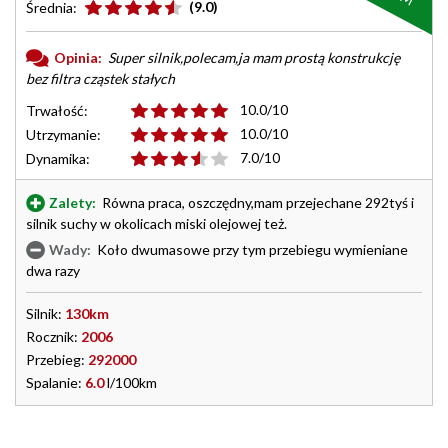
(9.0)
Średnia:
Opinia:
Super silnik,polecam,ja mam prostą konstrukcję
bez filtra cząstek stałych
10.0/10
Trwałość:
10.0/10
Utrzymanie:
7.0/10
Dynamika:
Zalety:
Równa praca, oszczędny,mam przejechane 292tyś i
silnik suchy w okolicach miski olejowej też.
Wady:
Koło dwumasowe przy tym przebiegu wymieniane
dwa razy
Silnik:
130km
Rocznik:
2006
Przebieg:
292000
Spalanie:
6.0
l/100km