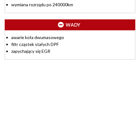
wymiana rozrządu po 240000km
WADY
awarie koła dwumasowego
filtr cząstek stałych DPF
zapychający się EGR