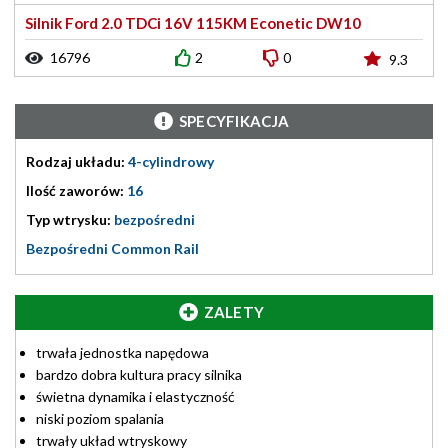
Silnik Ford 2.0 TDCi 16V 115KM Econetic DW10
16796
2
0
9.3
SPECYFIKACJA
Rodzaj układu:
4-cylindrowy
Ilość zaworów:
16
Typ wtrysku:
bezpośredni
Bezpośredni Common Rail
ZALETY
trwała jednostka napędowa
bardzo dobra kultura pracy silnika
świetna dynamika i elastyczność
niski poziom spalania
trwały układ wtryskowy