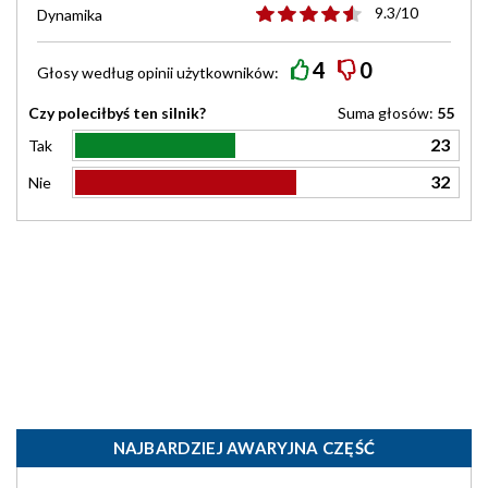
9.3/10
Dynamika
4
0
Głosy według
opinii
użytkowników:
Czy poleciłbyś ten silnik?
Suma głosów:
55
23
Tak
32
Nie
NAJBARDZIEJ AWARYJNA CZĘŚĆ