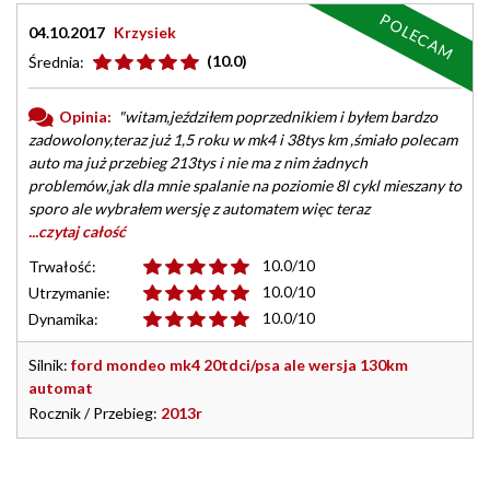
POLECAM
04.10.2017
Krzysiek
(10.0)
Średnia:
Opinia:
"witam,jeździłem poprzednikiem i byłem bardzo
zadowolony,teraz już 1,5 roku w mk4 i 38tys km ,śmiało polecam
auto ma już przebieg 213tys i nie ma z nim żadnych
problemów,jak dla mnie spalanie na poziomie 8l cykl mieszany to
sporo ale wybrałem wersję z automatem więc teraz
...czytaj całość
10.0/10
Trwałość:
10.0/10
Utrzymanie:
10.0/10
Dynamika:
Silnik:
ford mondeo mk4 20tdci/psa ale wersja 130km
automat
Rocznik / Przebieg:
2013r