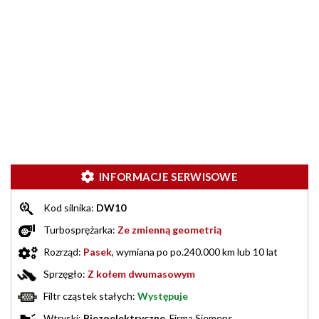
INFORMACJE SERWISOWE
Kod silnika:
DW10
Turbosprężarka:
Ze zmienną geometrią
Rozrząd:
Pasek
, wymiana po po.240.000 km lub 10 lat
Sprzęgło:
Z kołem dwumasowym
Filtr cząstek stałych:
Występuje
Wtryski:
Piezoelektryczne
Firma Siemens