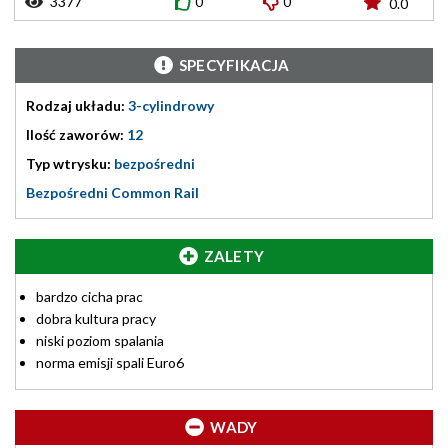
3377
0
0
0.0
SPECYFIKACJA
Rodzaj układu:
3-cylindrowy
Ilość zaworów:
12
Typ wtrysku:
bezpośredni
Bezpośredni Common Rail
ZALETY
bardzo cicha prac
dobra kultura pracy
niski poziom spalania
norma emisji spali Euro6
WADY