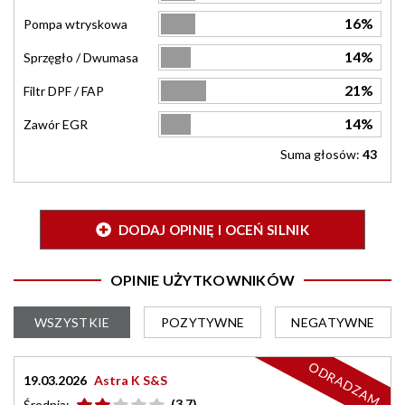
16%
Pompa wtryskowa
14%
Sprzęgło / Dwumasa
21%
Filtr DPF / FAP
14%
Zawór EGR
Suma głosów:
43
DODAJ OPINIĘ I OCEŃ SILNIK
OPINIE UŻYTKOWNIKÓW
WSZYSTKIE
POZYTYWNE
NEGATYWNE
ODRADZAM
19.03.2026
Astra K S&S
(3.7)
Średnia: