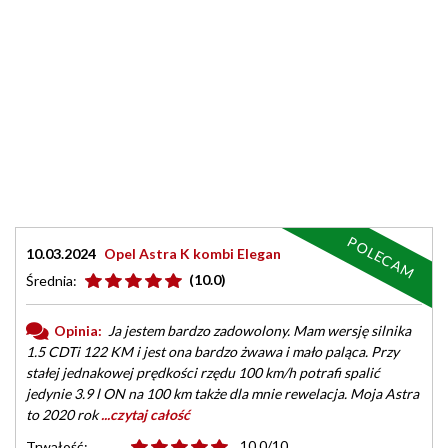
POLECAM
10.03.2024
Opel Astra K kombi Elegan
(10.0)
Średnia:
Opinia:
Ja jestem bardzo zadowolony. Mam wersję silnika
1.5 CDTi 122 KM i jest ona bardzo żwawa i mało paląca. Przy
stałej jednakowej prędkości rzędu 100 km/h potrafi spalić
jedynie 3.9 l ON na 100 km także dla mnie rewelacja. Moja Astra
to 2020 rok
...czytaj całość
10.0/10
Trwałość: