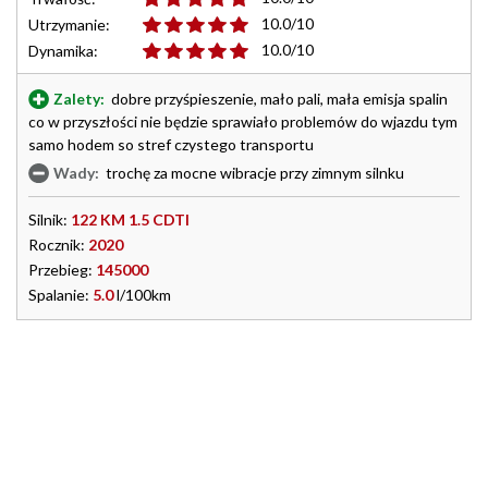
10.0/10
Utrzymanie:
10.0/10
Dynamika:
Zalety:
dobre przyśpieszenie, mało pali, mała emisja spalin
co w przyszłości nie będzie sprawiało problemów do wjazdu tym
samo hodem so stref czystego transportu
Wady:
trochę za mocne wibracje przy zimnym silnku
Silnik:
122 KM 1.5 CDTI
Rocznik:
2020
Przebieg:
145000
Spalanie:
5.0
l/100km