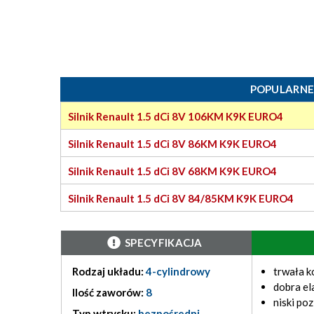
POPULARNE
Silnik Renault 1.5 dCi 8V 106KM K9K EURO4
Silnik Renault 1.5 dCi 8V 86KM K9K EURO4
Silnik Renault 1.5 dCi 8V 68KM K9K EURO4
Silnik Renault 1.5 dCi 8V 84/85KM K9K EURO4
SPECYFIKACJA
Rodzaj układu:
4-cylindrowy
trwała k
dobra el
Ilość zaworów:
8
niski po
Typ wtrysku:
bezpośredni