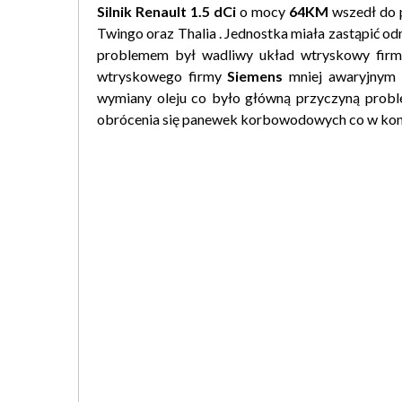
S
ilnik Renault 1.5 dCi
o mocy
64KM
wszedł do 
Twingo oraz Thalia . Jednostka miała zastąpić od
problemem był wadliwy układ wtryskowy firm
wtryskowego firmy
Siemens
mniej awaryjnym 
wymiany oleju co było główną przyczyną proble
obrócenia się panewek korbowodowych co w konse