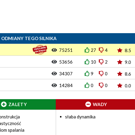
 ODMIANY TEGO SILNIKA
75251
27
4
8.5
53656
10
2
9.0
34307
9
0
8.6
14284
0
0
0.0
ZALETY
WADY
onstrukcja
słaba dynamika
astyczność
ziom spalania