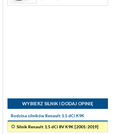
WYBIERZ SILNIK I DODAJ OPINIĘ
Rodzina silników Renault 1.5 dCi K9K
Silnik Renault 1.5 dCi 8V K9K [2001-2019]