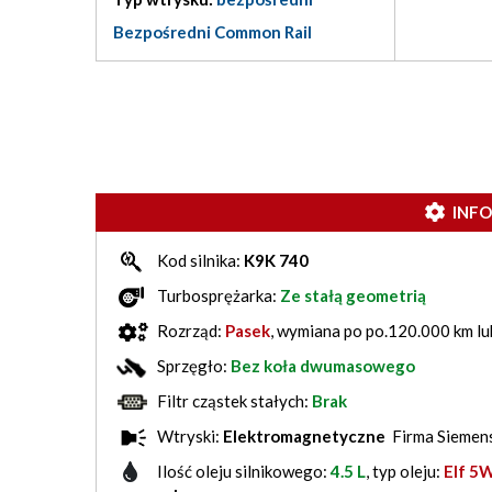
Bezpośredni Common Rail
INF
Kod silnika:
K9K 740
Turbosprężarka:
Ze stałą geometrią
Rozrząd:
Pasek
, wymiana po po.120.000 km lub
Sprzęgło:
Bez koła dwumasowego
Filtr cząstek stałych:
Brak
Wtryski:
Elektromagnetyczne
Firma Siemen
Ilość oleju silnikowego:
4.5 L
, typ oleju:
Elf 5