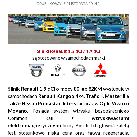
OPUBLIKOWANE 2 LISTOPADA 2014 R.
Silniki Renault 1.5 dCi / 1.9 dCi
są stosowane w samochodach marki
Silnik Renault 1.9 dCi o mocy 80 lub 82KM
występuje w
samochodach
Renault Kangoo 4×4, Trafic II, Master II a
także Nissan Primastar, Interstar
oraz w
Oplu Vivaro i
Movano
. Posiada system wtrysku bezpośredniego
Common Rail z
wtryskiwaczami
elektromagnetycznymi
firmy Bosch. Ich główną zaletą
jest stosunkowo niska cena oraz łatwa regeneracja.