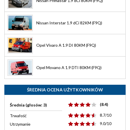
Nissan Primastar 1.9 dCi 80KM (F9Q)
Nissan Interstar 1.9 dCi 82KM (F9Q)
Opel Vivaro A 1.9 DI 80KM (F9Q)
Opel Movano A 1.9 DTI 80KM (F9Q)
ŚREDNIA OCENA UŻYTKOWNIKÓW
(8.4)
Średnia (głosów: 3)
8.7/10
Trwałość
9.0/10
Utrzymanie