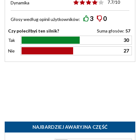
7.7/10
Dynamika
3
0
Głosy według
opinii
użytkowników:
Czy poleciłbyś ten silnik?
Suma głosów:
57
30
Tak
27
Nie
NAJBARDZIEJ AWARYJNA CZĘŚĆ