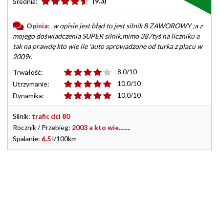
(9.3)
Średnia:
Opinia:
w opisie jest błąd to jest silnik 8 ZAWOROWY ;a z
mojego doświadczenia SUPER silnik,mimo 387tyś na liczniku a
tak na prawdę kto wie ile 'auto sprowadzone od turka z placu w
2009r.
8.0/10
Trwałość:
10.0/10
Utrzymanie:
10.0/10
Dynamika:
Silnik:
trafic dci 80
Rocznik / Przebieg:
2003 a kto wie........
Spalanie:
6.5
l/100km