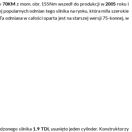
y
70KM
z mom. obr. 155Nm wszedł do produkcji w
2005
roku i
ej popularnych odmian tego silnika na rynku, która miła szerokie
Ta odmiana w całości oparta jest na starszej wersji 75-konnej, w
wdzonego silnika
1.9 TDI,
usunięto jeden cylinder. Konstruktorzy