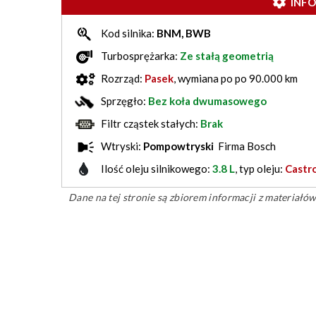
INF
Kod silnika:
BNM, BWB
Turbosprężarka:
Ze stałą geometrią
Rozrząd:
Pasek
, wymiana po po 90.000 km
Sprzęgło:
Bez koła dwumasowego
Filtr cząstek stałych:
Brak
Wtryski:
Pompowtryski
Firma Bosch
Ilość oleju silnikowego:
3.8 L
, typ oleju:
Castr
Dane na tej stronie są zbiorem informacji z materiał