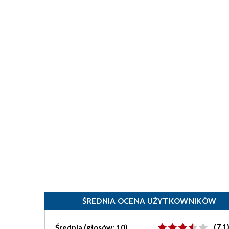
ŚREDNIA OCENA UŻYTKOWNIKÓW
(7.1
Średnia (głosów: 10)