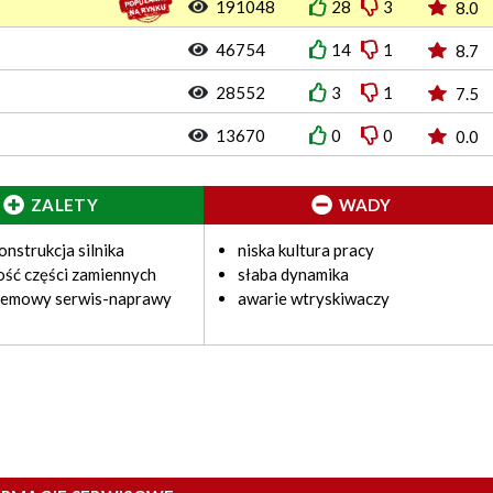
191048
28
3
8.0
46754
14
1
8.7
28552
3
1
7.5
13670
0
0
0.0
ZALETY
WADY
onstrukcja silnika
niska kultura pracy
ść części zamiennych
słaba dynamika
lemowy serwis-naprawy
awarie wtryskiwaczy