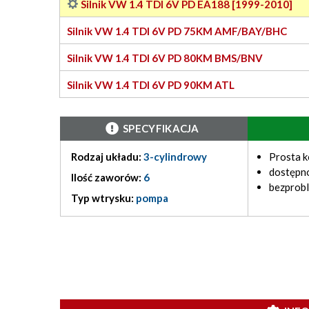
Silnik VW 1.4 TDI 6V PD EA188 [1999-2010]
Silnik VW 1.4 TDI 6V PD 75KM AMF/BAY/BHC
Silnik VW 1.4 TDI 6V PD 80KM BMS/BNV
Silnik VW 1.4 TDI 6V PD 90KM ATL
SPECYFIKACJA
Rodzaj układu:
3-cylindrowy
Prosta k
dostępno
Ilość zaworów:
6
bezprob
Typ wtrysku:
pompa