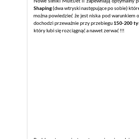
Nowe silniki MultiJet II zapewniają optymalny 
Shaping
(dwa wtryski następujące po sobie) któr
można powiedzieć że jest niska pod warunkiem o
dochodzi przeważnie przy przebiegu
150-200 ty
który lubi się rozciągnąć a nawet zerwać !!!