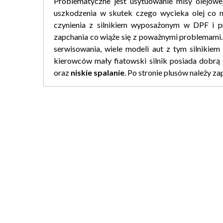
Problematyczne jest usytuowanie misy olejowej
uszkodzenia w skutek czego wycieka olej co 
czynienia z silnikiem wyposażonym w DPF i pr
zapchania co wiąże się z poważnymi problemami. 
serwisowania, wiele modeli aut z tym silnikie
kierowców mały fiatowski silnik posiada dobrą 
oraz
niskie
spalanie
. Po stronie plusów należy za