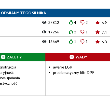
 ODMIANY TEGO SILNIKA
27812
4
2
6.9
17266
2
1
7.4
13669
1
1
6.8
ZALETY
WADY
onstrukcja
awarie EGR
aryjność
problematyczny filtr DPF
ziom spalania
astyczność