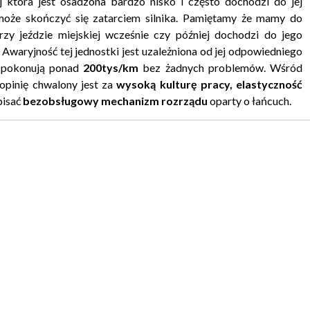
 która jest osadzona bardzo nisko i często dochodzi do jej
może skończyć się zatarciem silnika. Pamiętamy że mamy do
zy jeździe miejskiej wcześnie czy później dochodzi do jego
Awaryjność tej jednostki jest uzależniona od jej odpowiedniego
m pokonują ponad
200tys/km
bez żadnych problemów. Wśród
opinię chwalony jest za
wysoką kulturę pracy, elastyczność
pisać
bezobsługowy
mechanizm rozrządu
oparty o łańcuch.