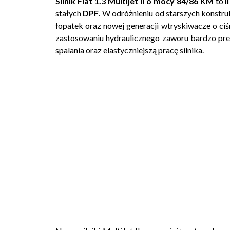
Silnik Fiat 1.3 Multijet II o mocy 84/86 KM
to
II
stałych
DPF
. W odróżnieniu od starszych konstru
łopatek oraz nowej generacji wtryskiwacze o ci
zastosowaniu hydraulicznego zaworu bardzo precy
spalania oraz elastyczniejszą pracę silnika.