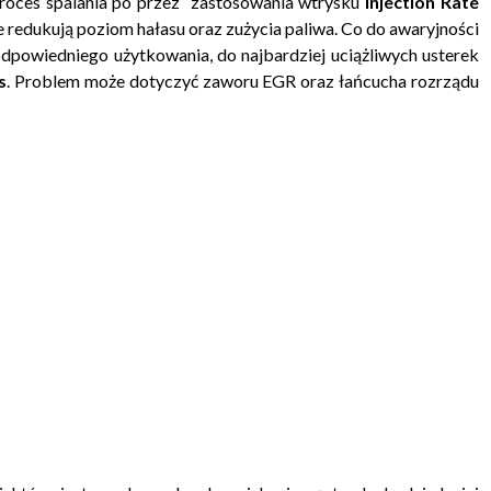
proces spalania po przez zastosowania wtrysku
Injection Rate
e redukują poziom hałasu oraz zużycia paliwa. Co do awaryjności
dpowiedniego użytkowania, do najbardziej uciążliwych usterek
s
. Problem może dotyczyć zaworu EGR oraz łańcucha rozrządu