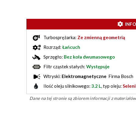
INF
Turbosprężarka:
Ze zmienną geometrią
Rozrząd:
Łańcuch
Sprzęgło:
Bez koła dwumasowego
Filtr cząstek stałych:
Występuje
Wtryski:
Elektromagnetyczne
Firma Bosch
Ilość oleju silnikowego:
3.2 L
, typ oleju:
Selen
Dane na tej stronie są zbiorem informacji z materiał