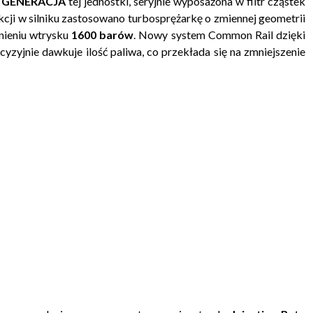
GENERACJA
tej jednostki, seryjnie wyposażona w filtr cząstek
kcji w silniku zastosowano turbosprężarkę o zmiennej geometrii
śnieniu wtrysku
1600 barów
. Nowy system Common Rail dzięki
zyjnie dawkuje ilość paliwa, co przekłada się na zmniejszenie