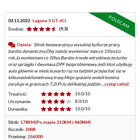
POLECAM
03.11.2022
Laguna 3 GT dCi
(9.3)
Średnia:
Opinia:
Silnik bezawaryjny,o wysokiej kulturze pracy,
bardzo dynamiczny.Olej należy wymieniać max.co 15tys/co
rok.Ja wymieniam co 10tys.Bardzo trwałe wtryskiwacze,turbo
oraz sprzęgło i dwumasa.DPF bezproblemowy.Jeśli ktoś użytkuję
auto głównie w mieście,warto raz na tydzień przejechać się w
kilkunastokilometrową trasę.Moje spalanie wokół komina
oscyluje w granicach 7,2l.Przy delikatnej jeździe
...czytaj całość
10.0/10
Trwałość:
8.0/10
Utrzymanie:
10.0/10
Dynamika:
Silnik:
178KM(Po mapie 210KM i 460NM)
Rocznik:
2008
Przebieg:
256000