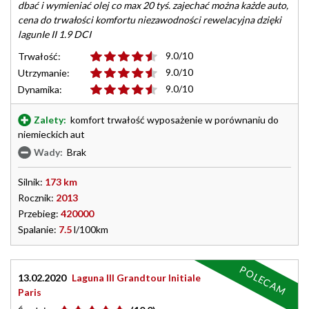
dbać i wymieniać olej co max 20 tyś. zajechać można każde auto,
cena do trwałości komfortu niezawodności rewelacyjna dzięki
lagunIe II 1.9 DCI
9.0/10
Trwałość:
9.0/10
Utrzymanie:
9.0/10
Dynamika:
Zalety:
komfort trwałość wyposażenie w porównaniu do
niemieckich aut
Wady:
Brak
Silnik:
173 km
Rocznik:
2013
Przebieg:
420000
Spalanie:
7.5
l/100km
POLECAM
13.02.2020
Laguna III Grandtour Initiale
Paris