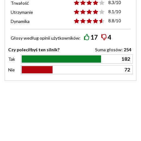
8.3/10
Trwałość
8.1/10
Utrzymanie
8.8/10
Dynamika
17
4
Głosy według
opinii
użytkowników:
Czy poleciłbyś ten silnik?
Suma głosów:
254
182
Tak
72
Nie