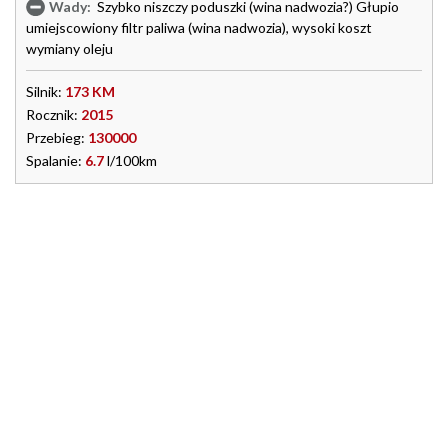
Wady:
Szybko niszczy poduszki (wina nadwozia?) Głupio
umiejscowiony filtr paliwa (wina nadwozia), wysoki koszt
wymiany oleju
Silnik:
173 KM
Rocznik:
2015
Przebieg:
130000
Spalanie:
6.7
l/100km