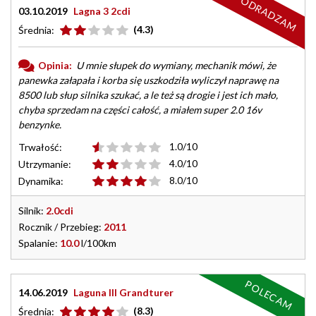
ODRADZAM
03.10.2019
Lagna 3 2cdi
(4.3)
Średnia:
Opinia:
U mnie słupek do wymiany, mechanik mówi, że
panewka załapała i korba się uszkodziła wyliczył naprawę na
8500 lub słup silnika szukać, a le też są drogie i jest ich mało,
chyba sprzedam na części całość, a miałem super 2.0 16v
benzynke.
1.0/10
Trwałość:
4.0/10
Utrzymanie:
8.0/10
Dynamika:
Silnik:
2.0cdi
Rocznik / Przebieg:
2011
Spalanie:
10.0
l/100km
POLECAM
14.06.2019
Laguna III Grandturer
(8.3)
Średnia: