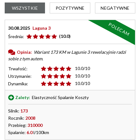
WSZYSTKIE
POZYTYWNE
NEGATYWNE
POLECAM
30.08.2025
Laguna 3
(10.0)
Średnia:
Opinia:
Wariant 173 KM w Lagunie 3 rewelacyjnie radzi
sobie z tym autem.
10.0/10
Trwałość:
10.0/10
Utrzymanie:
10.0/10
Dynamika:
Zalety:
Elastyczność Spalanie Koszty
Silnik:
173
Rocznik:
2008
Przebieg:
310000
Spalanie:
6.0
l/100km