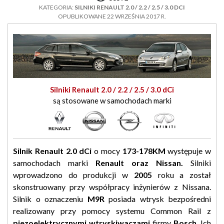
KATEGORIA:
SILNIKI RENAULT 2.0 / 2.2 / 2.5 / 3.0 DCI
OPUBLIKOWANE 22 WRZEŚNIA 2017 R.
Silniki Renault 2.0 / 2.2 / 2.5 / 3.0 dCi
są stosowane w samochodach marki
Silnik Renault 2.0 dCi
o mocy
173-178KM
występuje w
samochodach marki
Renault oraz Nissan
.
Silniki
wprowadzono do produkcji w
2005
roku a został
skonstruowany przy współpracy inżynierów z Nissana.
Silnik o oznaczeniu
M9R
posiada wtrysk bezpośredni
realizowany przy pomocy systemu Common Rail z
piezoelektrycznymi wtryskiwaczami
firmy
Bosch
. Ich