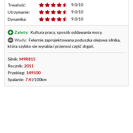
9.0/10
Trwałość:
9.0/10
Utrzymanie:
9.0/10
Dynamika:
Zalety:
Kultura pracy, sposób oddawania mocy.
Wady:
Felernie zaprojektowana poduszka olejowa silnika,
która szybko sie wyrabia i przenosi część drgań.
Silnik:
M9R815
Rocznik:
2011
Przebieg:
149500
Spalanie:
7.4
l/100km