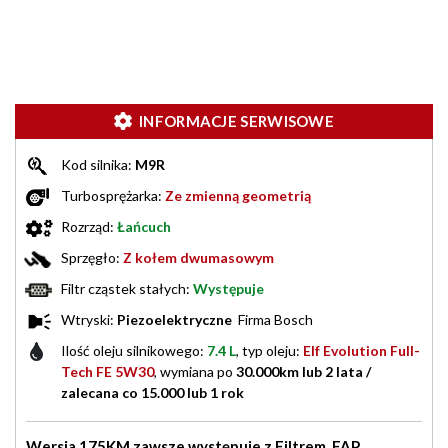
INFORMACJE SERWISOWE
Kod silnika:
M9R
Turbosprężarka:
Ze zmienną geometrią
Rozrząd:
Łańcuch
Sprzęgło:
Z kołem dwumasowym
Filtr cząstek stałych:
Występuje
Wtryski:
Piezoelektryczne
Firma Bosch
Ilość oleju silnikowego:
7.4 L
, typ oleju:
Elf Evolution Full-
Tech FE 5W30
, wymiana po
30.000km lub 2 lata /
zalecana co 15.000 lub 1 rok
Wersja 175KM zawsze występuje z Filtrem FAP