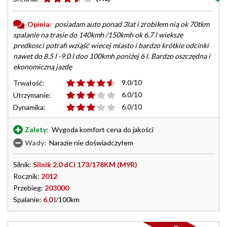
Opinia:
posiadam auto ponad 3lat i zrobiłem nią ok 70tkm
spalanie na trasie do 140kmh /150kmh ok 6.7 l wieksze
predkosci potrafi wziąść wiecej miasto i bardzo krótkie odcinki
nawet do 8.5 l -9.0 l doo 100kmh poniżej 6 l. Bardzo oszczędna i
ekonomiczną jazdę
9.0/10
Trwałość:
6.0/10
Utrzymanie:
6.0/10
Dynamika:
Zalety:
Wygoda komfort cena do jakości
Wady:
Narazie nie doświadczyłem
Silnik:
Silnik 2.0 dCi 173/178KM (M9R)
Rocznik:
2012
Przebieg:
203000
Spalanie:
6.0
l/100km