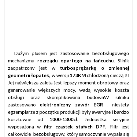
Dużym plusem jest zastosowanie bezobsługowego
mechanizmu
rozrządu opartego na łańcuchu
. Silnik
zaopatrzony jest w
turbosprężarkę o zmiennej
geometrii łopatek,
w wersji
173KM
chłodzoną cieczą !!!
Jej największą zaletą jest lepszy moment obrotowy oraz
generowanie większych mocy, wadą wysokie koszta
obsługi oraz skomplikowana budowaW silniku
zastosowano
elektroniczny zawór EGR
, niestety
egzemplarze z początku produkcji były awaryjne i bardzo
kosztowne od
1000-1300zł.
Jednostka seryjnie
wyposażona w
filtr cząstek stałych DPF.
Filtr jest
całkowicie bezobsługowy, który samoczynnie wypala się