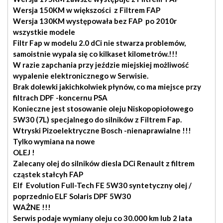
Wersja 150KM w większości z Filtrem FAP
Wersja 130KM występowała bez FAP po 2010r
wszystkie modele
Filtr Fap w modelu 2.0 dCi nie stwarza problemów,
samoistnie wypala się co kilkaset kilometrów.!!!
W razie zapchania przy jeździe miejskiej możliwość
wypalenie elektronicznego w Serwisie.
Brak dolewki jakichkolwiek płynów, co ma miejsce przy
filtrach DPF -koncernu PSA
Konieczne jest stosowanie oleju Niskopopiołowego
5W30 (7L) specjalnego do silników z Filtrem Fap.
Wtryski Pizoelektryczne Bosch -nienaprawialne !!!
Tylko wymiana na nowe
OLEJ !
Zalecany olej do silników diesla DCi Renault z filtrem
cząstek stałcyh FAP
Elf Evolution Full-Tech FE 5W30 syntetyczny olej /
poprzednio
ELF Solaris DPF 5W30
WAŻNE !!!
Serwis podaje wymiany oleju co
30.000 km lub 2 lata