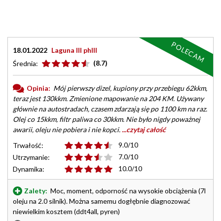
POLECAM
18.01.2022
Laguna III phIII
(8.7)
Średnia:
Opinia:
Mój pierwszy dizel, kupiony przy przebiegu 62kkm,
teraz jest 130kkm. Zmienione mapowanie na 204 KM. Używany
głównie na autostradach, czasem zdarzają się po 1100 km na raz.
Olej co 15kkm, filtr paliwa co 30kkm. Nie było nigdy poważnej
awarii, oleju nie pobiera i nie kopci.
...czytaj całość
9.0/10
Trwałość:
7.0/10
Utrzymanie:
10.0/10
Dynamika:
Zalety:
Moc, moment, odporność na wysokie obciążenia (7l
oleju na 2.0 silnik). Można samemu dogłębnie diagnozować
niewielkim kosztem (ddt4all, pyren)