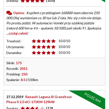
(10.0)
Średnia:
Opinia:
Kupiłem z przebiegiem 160000 mam obecnie 250
000.Olej wymieniam co 30 tys lub 2 lata. Nic się z nim nie dzieje.
Po prostu jeździ. W automacie i kombi przy szybkiej jeżdzie
(rekord 600 km w 4 h - spalanie 10/100) pali około 9 l. Spokojna
...czytaj całość
10.0/10
Trwałość:
10.0/10
Utrzymanie:
10.0/10
Dynamika:
Silnik:
175
Rocznik:
2011
Przebieg:
250
Spalanie:
8.5
l/100km
POLECAM
27.12.2019
Renault Laguna III Grandtour
Phase II 2.0 dCi 175KM 129kW
(7.0)
Średnia: