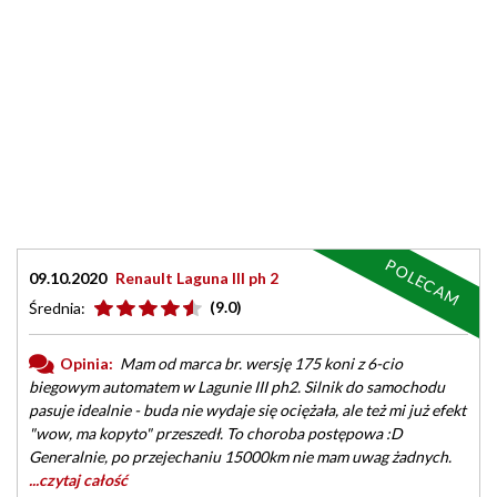
POLECAM
09.10.2020
Renault Laguna III ph 2
(9.0)
Średnia:
Opinia:
Mam od marca br. wersję 175 koni z 6-cio
biegowym automatem w Lagunie III ph2. Silnik do samochodu
pasuje idealnie - buda nie wydaje się ociężała, ale też mi już efekt
"wow, ma kopyto" przeszedł. To choroba postępowa :D
Generalnie, po przejechaniu 15000km nie mam uwag żadnych.
...czytaj całość