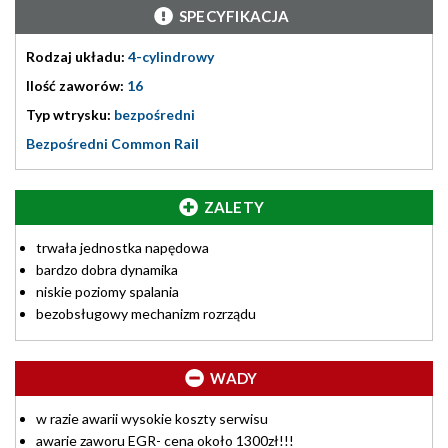
SPECYFIKACJA
Rodzaj układu:
4-cylindrowy
Ilość zaworów:
16
Typ wtrysku:
bezpośredni
Bezpośredni Common Rail
ZALETY
trwała jednostka napędowa
bardzo dobra dynamika
niskie poziomy spalania
bezobsługowy mechanizm rozrządu
WADY
w razie awarii wysokie koszty serwisu
awarie zaworu EGR- cena około 1300zł!!!