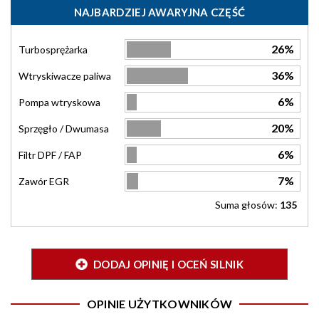
NAJBARDZIEJ AWARYJNA CZĘŚĆ
26%
Turbosprężarka
36%
Wtryskiwacze paliwa
6%
Pompa wtryskowa
20%
Sprzęgło / Dwumasa
6%
Filtr DPF / FAP
7%
Zawór EGR
Suma głosów:
135
DODAJ OPINIĘ I OCEŃ SILNIK
OPINIE UŻYTKOWNIKÓW