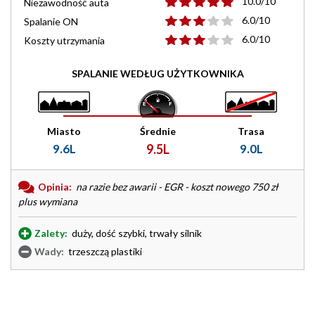
10.0/10
Niezawodność auta
6.0/10
Spalanie ON
6.0/10
Koszty utrzymania
SPALANIE WEDŁUG UŻYTKOWNIKA
Miasto
Średnie
Trasa
9.6L
9.5L
9.0L
Opinia:
na razie bez awarii - EGR - koszt nowego 750 zł
plus wymiana
Zalety:
duży, dość szybki, trwały silnik
Wady:
trzeszczą plastiki