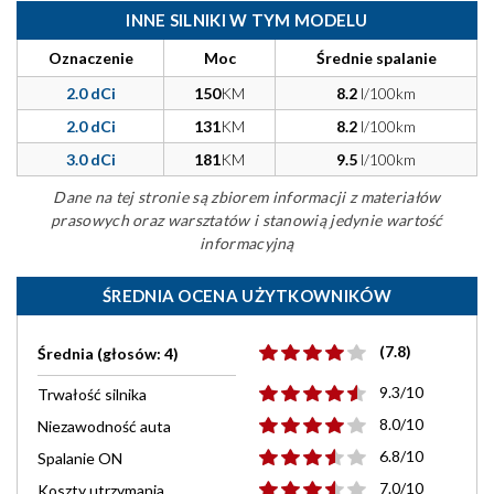
INNE SILNIKI W TYM MODELU
Oznaczenie
Moc
Średnie spalanie
2.0 dCi
150
KM
8.2
l/100km
2.0 dCi
131
KM
8.2
l/100km
3.0 dCi
181
KM
9.5
l/100km
Dane na tej stronie są zbiorem informacji z materiałów
prasowych oraz warsztatów i stanowią jedynie wartość
informacyjną
ŚREDNIA OCENA UŻYTKOWNIKÓW
(7.8)
Średnia (głosów: 4)
9.3/10
Trwałość silnika
8.0/10
Niezawodność auta
6.8/10
Spalanie ON
7.0/10
Koszty utrzymania