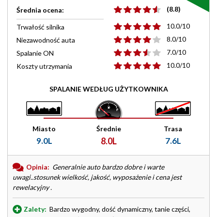
(8.8)
Średnia ocena:
10.0/10
Trwałość silnika
8.0/10
Niezawodność auta
7.0/10
Spalanie ON
10.0/10
Koszty utrzymania
SPALANIE WEDŁUG UŻYTKOWNIKA
Miasto
Średnie
Trasa
9.0L
8.0L
7.6L
Opinia:
Generalnie auto bardzo dobre i warte
uwagi..stosunek wielkość, jakość, wyposażenie i cena jest
rewelacyjny .
Zalety:
Bardzo wygodny, dość dynamiczny, tanie części,