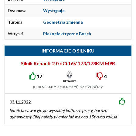
Dwumasa
Występuje
Turbina
Geometria zmienna
Wtryski
Piezoelektryczne Bosch
INFORMACJE O SILNIKU
Silnik Renault 2.0 dCi 16V 173/178KM M9R
17
4
KLIKNIJ ABY ZOBACZYĆ SZCZEGÓŁY
03.11.2022
Silnik bezawaryjny,o wysokiej kulturze pracy, bardzo
dynamiczny.Olej należy wymieniać max.co 15tys/co rok.Ja
wymieniam co 10tys.Bardzo trwałe wtryskiwacze,turbo oraz
sprzęgło i…