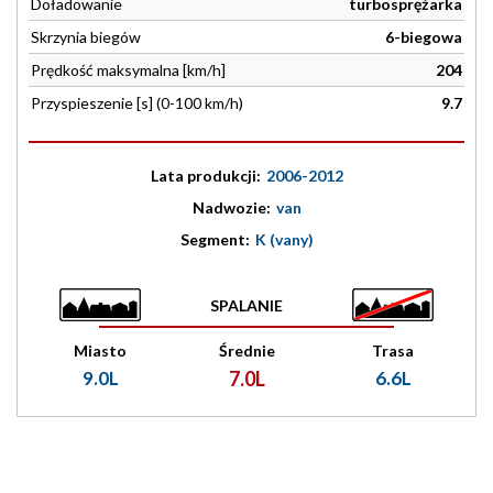
Doładowanie
turbosprężarka
Skrzynia biegów
6-biegowa
Prędkość maksymalna [km/h]
204
Przyspieszenie [s] (0-100 km/h)
9.7
Lata produkcji:
2006-2012
Nadwozie:
van
Segment:
K (vany)
SPALANIE
Miasto
Średnie
Trasa
9.0L
7.0L
6.6L