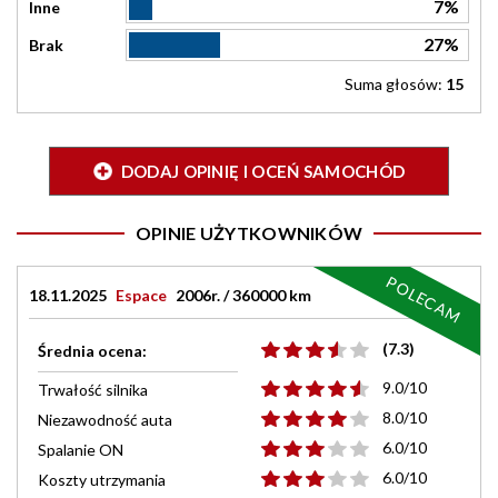
7%
Inne
27%
Brak
Suma głosów:
15
DODAJ OPINIĘ I OCEŃ SAMOCHÓD
OPINIE UŻYTKOWNIKÓW
POLECAM
18.11.2025
Espace
2006r. / 360000 km
(7.3)
Średnia ocena:
9.0/10
Trwałość silnika
8.0/10
Niezawodność auta
6.0/10
Spalanie ON
6.0/10
Koszty utrzymania