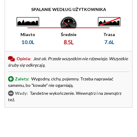
SPALANIE WEDŁUG UŻYTKOWNIKA
Miasto
Średnie
Trasa
10.0L
8.5L
7.6L
Opinia:
Jest ok. Przede wszystkim nie rdzewieje. Wszystkie
śruby się odkręcają.
Zalety:
Wygodny, cichy, pojemny. Trzeba naprawiać
samemu, bo "kowale" nie ogarniają.
Wady:
Tandetne wykończenie. Wewnątrz i na zewnątrz
też.