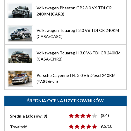
Volkswagen Phaeton GP2 3.0 V6 TDI CR
240KM (CARB)
Volkswagen Touareg I 3.0 V6 TDI CR 240KM
(CASA/CASC)
Volkswagen Touareg II 3.0 V6 TDI CR 240KM
(CASA/CNRB)
Porsche Cayenne I FL 3.0 V6 Diesel 240KM
(EA896evo)
ŚREDNIA OCENA UŻYTKOWNIKÓW
(8.4)
Średnia (głosów: 9)
9.5/10
Trwałość