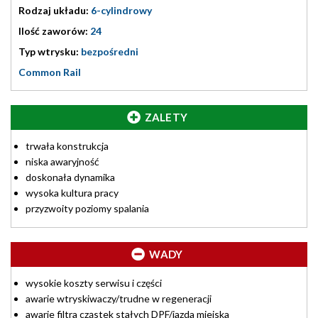
Rodzaj układu:
6-cylindrowy
Ilość zaworów:
24
Typ wtrysku:
bezpośredni
Common Rail
ZALETY
trwała konstrukcja
niska awaryjność
doskonała dynamika
wysoka kultura pracy
przyzwoity poziomy spalania
WADY
wysokie koszty serwisu i części
awarie wtryskiwaczy/trudne w regeneracji
awarie filtra cząstek stałych DPF/jazda miejska