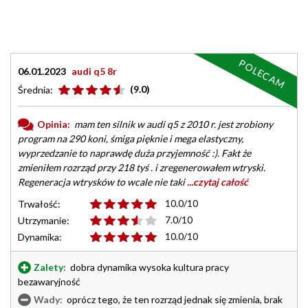
POLECAM
06.01.2023
audi q5 8r
(9.0)
Średnia:
Opinia:
mam ten silnik w audi q5 z 2010 r. jest zrobiony
program na 290 koni, śmiga pięknie i mega elastyczny,
wyprzedzanie to naprawdę duża przyjemność :). Fakt że
zmieniłem rozrząd przy 218 tyś . i zregenerowałem wtryski.
Regeneracja wtrysków to wcale nie taki
...czytaj całość
10.0/10
Trwałość:
7.0/10
Utrzymanie:
10.0/10
Dynamika:
Zalety:
dobra dynamika wysoka kultura pracy
bezawaryjność
Wady:
oprócz tego, że ten rozrząd jednak się zmienia, brak