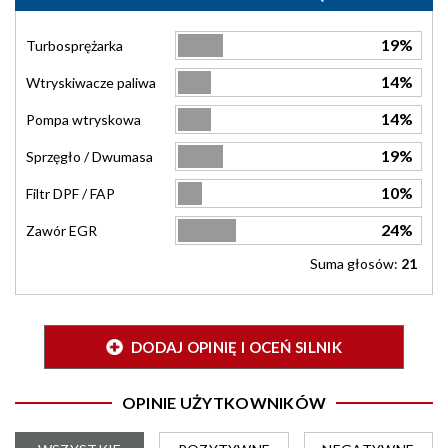
19%
Turbosprężarka
14%
Wtryskiwacze paliwa
14%
Pompa wtryskowa
19%
Sprzęgło / Dwumasa
10%
Filtr DPF / FAP
24%
Zawór EGR
Suma głosów:
21
DODAJ OPINIĘ I OCEŃ SILNIK
OPINIE UŻYTKOWNIKÓW