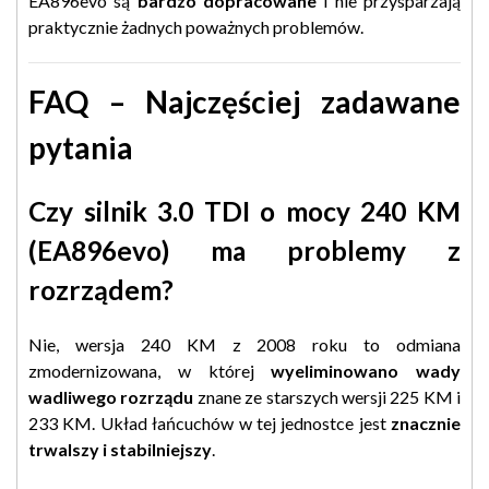
EA896evo są
bardzo dopracowane
i nie przysparzają
praktycznie żadnych poważnych problemów.
FAQ – Najczęściej zadawane
pytania
Czy silnik 3.0 TDI o mocy 240 KM
(EA896evo) ma problemy z
rozrządem?
Nie, wersja 240 KM z 2008 roku to odmiana
zmodernizowana, w której
wyeliminowano wady
wadliwego rozrządu
znane ze starszych wersji 225 KM i
233 KM. Układ łańcuchów w tej jednostce jest
znacznie
trwalszy i stabilniejszy
.