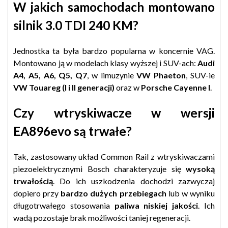
W jakich samochodach montowano
silnik 3.0 TDI 240 KM?
Jednostka ta była bardzo popularna w koncernie VAG.
Montowano ją w modelach klasy wyższej i SUV-ach:
Audi
A4, A5, A6, Q5, Q7
, w limuzynie
VW Phaeton
, SUV-ie
VW Touareg (I i II generacji)
oraz w
Porsche Cayenne I
.
Czy wtryskiwacze w wersji
EA896evo są trwałe?
Tak, zastosowany układ Common Rail z wtryskiwaczami
piezoelektrycznymi Bosch charakteryzuje się
wysoką
trwałością
. Do ich uszkodzenia dochodzi zazwyczaj
dopiero przy
bardzo dużych przebiegach
lub w wyniku
długotrwałego stosowania
paliwa niskiej jakości
. Ich
wadą pozostaje brak możliwości taniej regeneracji.