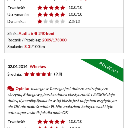
10.0/10
Trwałość:
10.0/10
Utrzymanie:
2.0/10
Dynamika:
Silnik:
Audi a6 4f 240 koni
Rocznik / Przebieg:
2009/173000
Spalanie:
8.0
l/100km
POLECAM
02.04.2014
Wiesław
(9.0)
Średnia:
Opinia:
mam go w Tuaregu jest dobrze zestrojony ze
skrzynią 8-biegową ,bardzo dobra elastyczność i 240KM daje
dobrą dynamikę.Spalanie w tej klasie jest pojęciem względnym
ale OK nie mało średnio 9L.Nie znalazłem żadnych wad i tyle
auto super a silnik jak dla mnie OK
10.0/10
Trwałość: