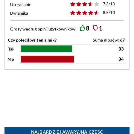
7.3/10
Utrzymanie
8.5/10
Dynamika
8
1
Głosy według
opinii
użytkowników:
Czy poleciłbyś ten silnik?
Suma głosów:
67
33
Tak
34
Nie
NAJBARDZIEJ AWARYJNA CZĘŚĆ