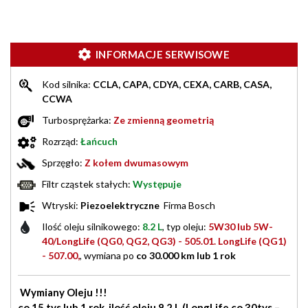
INFORMACJE SERWISOWE
Kod silnika:
CCLA, CAPA, CDYA, CEXA, CARB, CASA,
CCWA
Turbosprężarka:
Ze zmienną geometrią
Rozrząd:
Łańcuch
Sprzęgło:
Z kołem dwumasowym
Filtr cząstek stałych:
Występuje
Wtryski:
Piezoelektryczne
Firma Bosch
Ilość oleju silnikowego:
8.2 L
, typ oleju:
5W30 lub 5W-
40/LongLife (QG0, QG2, QG3) - 505.01. LongLife (QG1)
- 507.00,
, wymiana po
co 30.000 km lub 1 rok
Wymiany Oleju !!!
co 15 tys lub 1 rok ilość oleju 8.2 L (LongLife co 30tys –