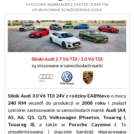
KATEGORIA:
SILNIKI AUDI 2.7 V6 TDI / 3.0 V6 TDI
OPUBLIKOWANE 10 PAŹDZIERNIKA 2018 R.
Silniki Audi 2.7 V6 TDI / 3.0 V6 TDI
są stosowane w samochodach marki
Silnik Audi 3.0 V6 TDI 24V z rodziny EA896evo
o mocy
240 KM
wszedł do produkcji w
2008 roku
i znalazł
szerokie zastosowanie w samochodach marek
Audi (A4,
A5, A6, Q5, Q7)
,
Volkswagen (Phaeton, Touareg I,
Touareg II)
, a także w
Porsche Cayenne I
. To
zmodernizowana i znacznie bardziej dopracowana