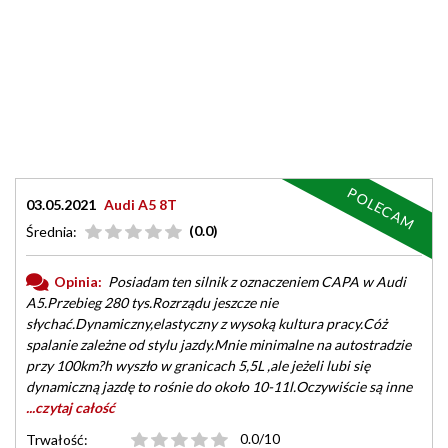
POLECAM
03.05.2021
Audi A5 8T
(0.0)
Średnia:
Opinia:
Posiadam ten silnik z oznaczeniem CAPA w Audi
A5.Przebieg 280 tys.Rozrządu jeszcze nie
słychać.Dynamiczny,elastyczny z wysoką kultura pracy.Cóż
spalanie zależne od stylu jazdy.Mnie minimalne na autostradzie
przy 100km?h wyszło w granicach 5,5L ,ale jeżeli lubi się
dynamiczną jazdę to rośnie do około 10-11l.Oczywiście są inne
...czytaj całość
0.0/10
Trwałość: