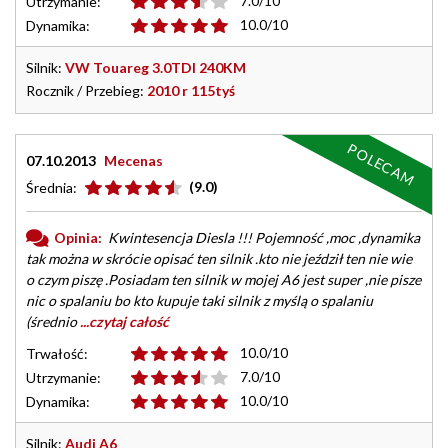
7.0/10
Utrzymanie:
10.0/10
Dynamika:
Silnik:
VW Touareg 3.0TDI 240KM
Rocznik / Przebieg:
2010 r 115tyś
POLECAM
07.10.2013
Mecenas
(9.0)
Średnia:
Opinia:
Kwintesencja Diesla !!! Pojemność ,moc ,dynamika
tak można w skrócie opisać ten silnik .kto nie jeździł ten nie wie
o czym piszę .Posiadam ten silnik w mojej A6 jest super ,nie pisze
nic o spalaniu bo kto kupuje taki silnik z myślą o spalaniu
(średnio
...czytaj całość
10.0/10
Trwałość:
7.0/10
Utrzymanie:
10.0/10
Dynamika:
Silnik:
Audi A6