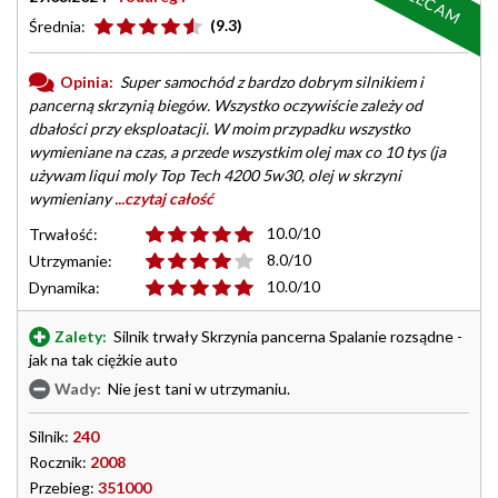
POLECAM
(9.3)
Średnia:
Opinia:
Super samochód z bardzo dobrym silnikiem i
pancerną skrzynią biegów. Wszystko oczywiście zależy od
dbałości przy eksploatacji. W moim przypadku wszystko
wymieniane na czas, a przede wszystkim olej max co 10 tys (ja
używam liqui moly Top Tech 4200 5w30, olej w skrzyni
wymieniany
...czytaj całość
10.0/10
Trwałość:
8.0/10
Utrzymanie:
10.0/10
Dynamika:
Zalety:
Silnik trwały Skrzynia pancerna Spalanie rozsądne -
jak na tak ciężkie auto
Wady:
Nie jest tani w utrzymaniu.
Silnik:
240
Rocznik:
2008
Przebieg:
351000