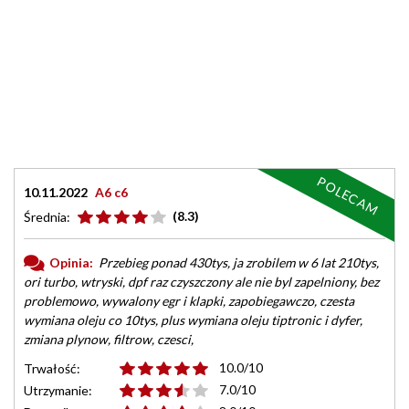
POLECAM
10.11.2022
A6 c6
(8.3)
Średnia:
Opinia:
Przebieg ponad 430tys, ja zrobilem w 6 lat 210tys,
ori turbo, wtryski, dpf raz czyszczony ale nie byl zapelniony, bez
problemowo, wywalony egr i klapki, zapobiegawczo, czesta
wymiana oleju co 10tys, plus wymiana oleju tiptronic i dyfer,
zmiana plynow, filtrow, czesci,
10.0/10
Trwałość:
7.0/10
Utrzymanie: