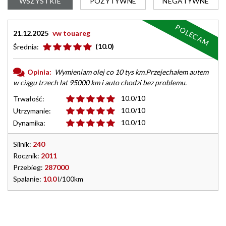
WSZYSTKIE
POZYTYWNE
NEGATYWNE
POLECAM
21.12.2025
vw touareg
(10.0)
Średnia:
Opinia:
Wymieniam olej co 10 tys km.Przejechałem autem
w ciągu trzech lat 95000 km i auto chodzi bez problemu.
10.0/10
Trwałość:
10.0/10
Utrzymanie:
10.0/10
Dynamika:
Silnik:
240
Rocznik:
2011
Przebieg:
287000
Spalanie:
10.0
l/100km