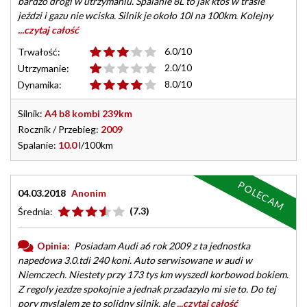
bardzo drogi w utrzymaniu. Spalanie 8L to jak ktoś w trasie
jeździ i gazu nie wciska. Silnik je około 10l na 100km. Kolejny
...czytaj całość
6.0/10
Trwałość:
2.0/10
Utrzymanie:
8.0/10
Dynamika:
Silnik:
A4 b8 kombi 239km
Rocznik / Przebieg:
2009
Spalanie:
10.0
l/100km
POLECAM
04.03.2018
Anonim
(7.3)
Średnia:
Opinia:
Posiadam Audi a6 rok 2009 z ta jednostka
napedowa 3.0.tdi 240 koni. Auto serwisowane w audi w
Niemczech. Niestety przy 173 tys km wyszedl korbowod bokiem.
Z regoly jezdze spokojnie a jednak przadazylo mi sie to. Do tej
pory myslalem ze to solidny silnik, ale
...czytaj całość