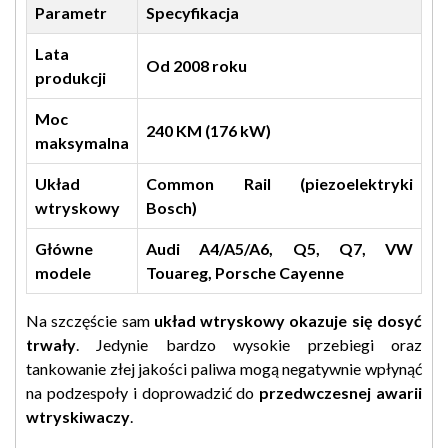
Parametr
Specyfikacja
Lata
Od 2008 roku
produkcji
Moc
240 KM (176 kW)
maksymalna
Układ
Common Rail (piezoelektryki
wtryskowy
Bosch)
Główne
Audi A4/A5/A6, Q5, Q7, VW
modele
Touareg, Porsche Cayenne
Na szczęście sam
układ wtryskowy okazuje się dosyć
trwały
. Jedynie bardzo wysokie przebiegi oraz
tankowanie złej jakości paliwa mogą negatywnie wpłynąć
na podzespoły i doprowadzić do
przedwczesnej awarii
wtryskiwaczy
.