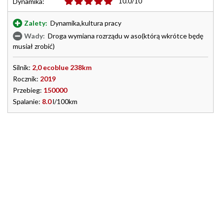
10.0/10
Dynamika:
Zalety:
Dynamika,kultura pracy
Wady:
Droga wymiana rozrządu w aso(którą wkrótce będę
musiał zrobić)
Silnik:
2,0 ecoblue 238km
Rocznik:
2019
Przebieg:
150000
Spalanie:
8.0
l/100km