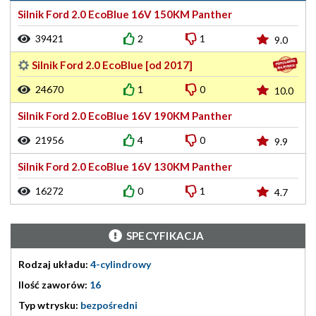
Silnik Ford 2.0 EcoBlue 16V 150KM Panther
39421
2
1
9.0
Silnik Ford 2.0 EcoBlue [od 2017]
24670
1
0
10.0
Silnik Ford 2.0 EcoBlue 16V 190KM Panther
21956
4
0
9.9
Silnik Ford 2.0 EcoBlue 16V 130KM Panther
16272
0
1
4.7
SPECYFIKACJA
Rodzaj układu:
4-cylindrowy
Ilość zaworów:
16
Typ wtrysku:
bezpośredni