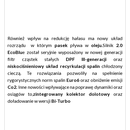
Również wpływ na redukcję hałasu ma nowy układ
rozrządu w którym
pasek
pływa w
oleju.
Silnik
2.0
EcoBlu
e został seryjnie wyposażony w nowej generacji
filtr cząstek stałych
DPF III-generacji
oraz
niskociśnieniowy układ recyrkulacji spalin
chłodzony
cieczą. Te rozwiązania pozwoliły na spełnienie
rygorystycznych norm spalin
Euro6
oraz obniżenie emisji
Co2.
Inne nowości wpływające na poprawę dynamiki oraz
osiągów to,
zintegrowany kolektor dolotowy
oraz
doładowanie w wersji
Bi-Turbo