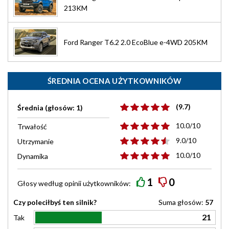
213KM
Ford Ranger T6.2 2.0 EcoBlue e-4WD 205KM
ŚREDNIA OCENA UŻYTKOWNIKÓW
(9.7)
Średnia (głosów: 1)
10.0/10
Trwałość
9.0/10
Utrzymanie
10.0/10
Dynamika
1
0
Głosy według
opinii
użytkowników:
Czy poleciłbyś ten silnik?
Suma głosów:
57
21
Tak