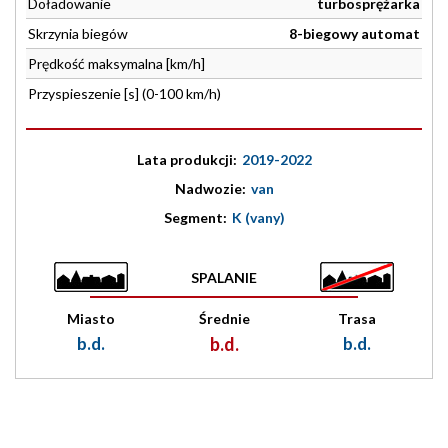
Doładowanie
turbosprężarka
Skrzynia biegów
8-biegowy automat
Prędkość maksymalna [km/h]
Przyspieszenie [s] (0-100 km/h)
Lata produkcji:
2019-2022
Nadwozie:
van
Segment:
K (vany)
SPALANIE
Miasto
Średnie
Trasa
b.d.
b.d.
b.d.