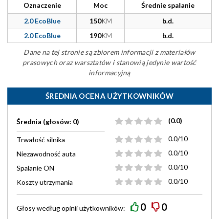
Oznaczenie
Moc
Średnie spalanie
2.0 EcoBlue
150
KM
b.d.
2.0 EcoBlue
190
KM
b.d.
Dane na tej stronie są zbiorem informacji z materiałów
prasowych oraz warsztatów i stanowią jedynie wartość
informacyjną
ŚREDNIA OCENA UŻYTKOWNIKÓW
(0.0)
Średnia (głosów: 0)
0.0/10
Trwałość silnika
0.0/10
Niezawodność auta
0.0/10
Spalanie ON
0.0/10
Koszty utrzymania
0
0
Głosy według
opinii
użytkowników: