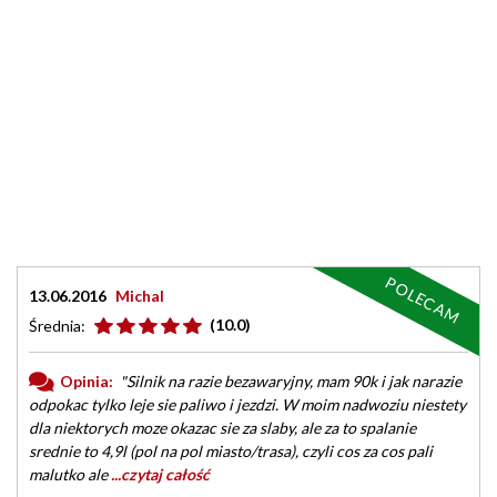
POLECAM
13.06.2016
Michal
(10.0)
Średnia:
Opinia:
"Silnik na razie bezawaryjny, mam 90k i jak narazie
odpokac tylko leje sie paliwo i jezdzi. W moim nadwoziu niestety
dla niektorych moze okazac sie za slaby, ale za to spalanie
srednie to 4,9l (pol na pol miasto/trasa), czyli cos za cos pali
malutko ale
...czytaj całość