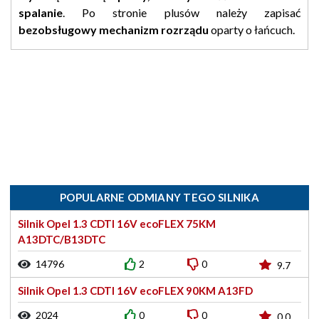
spalanie
. Po stronie plusów należy zapisać
bezobsługowy
mechanizm rozrządu
oparty o łańcuch.
POPULARNE ODMIANY TEGO SILNIKA
Silnik Opel 1.3 CDTI 16V ecoFLEX 75KM
A13DTC/B13DTC
14796
2
0
9.7
Silnik Opel 1.3 CDTI 16V ecoFLEX 90KM A13FD
2024
0
0
0.0