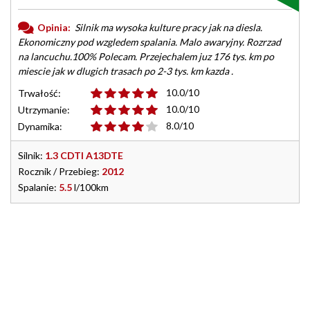
Opinia:
Silnik ma wysoka kulture pracy jak na diesla.
Ekonomiczny pod wzgledem spalania. Malo awaryjny. Rozrzad
na lancuchu.100% Polecam. Przejechalem juz 176 tys. km po
miescie jak w dlugich trasach po 2-3 tys. km kazda .
10.0/10
Trwałość:
10.0/10
Utrzymanie:
8.0/10
Dynamika:
Silnik:
1.3 CDTI A13DTE
Rocznik / Przebieg:
2012
Spalanie:
5.5
l/100km