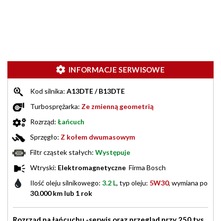
INFORMACJE SERWISOWE
Kod silnika:
A13DTE / B13DTE
Turbosprężarka:
Ze zmienną geometrią
Rozrząd:
Łańcuch
Sprzęgło:
Z kołem dwumasowym
Filtr cząstek stałych:
Występuje
Wtryski:
Elektromagnetyczne
Firma Bosch
Ilość oleju silnikowego:
3.2 L
, typ oleju:
5W30
, wymiana po
30.000 km lub 1 rok
Rozrząd na łańcuchu -serwis oraz przegląd przy 250 tys