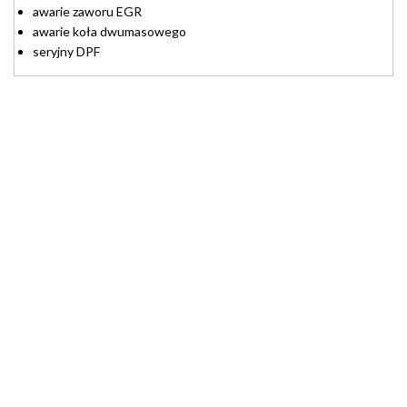
awarie zaworu EGR
awarie koła dwumasowego
seryjny DPF