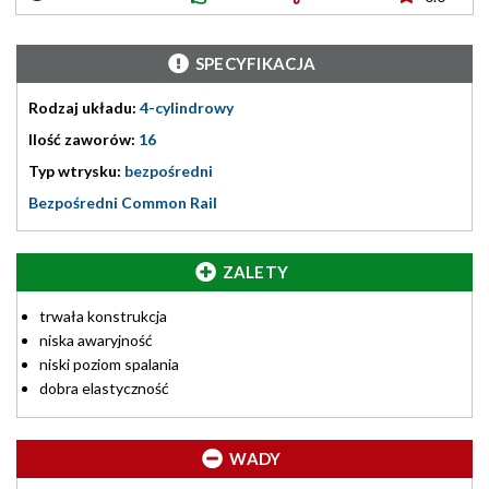
SPECYFIKACJA
Rodzaj układu:
4-cylindrowy
Ilość zaworów:
16
Typ wtrysku:
bezpośredni
Bezpośredni Common Rail
ZALETY
trwała konstrukcja
niska awaryjność
niski poziom spalania
dobra elastyczność
WADY