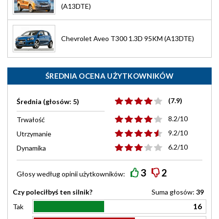
(A13DTE)
Chevrolet Aveo T300 1.3D 95KM (A13DTE)
ŚREDNIA OCENA UŻYTKOWNIKÓW
(7.9)
Średnia (głosów: 5)
8.2/10
Trwałość
9.2/10
Utrzymanie
6.2/10
Dynamika
3
2
Głosy według
opinii
użytkowników:
Czy poleciłbyś ten silnik?
Suma głosów:
39
16
Tak