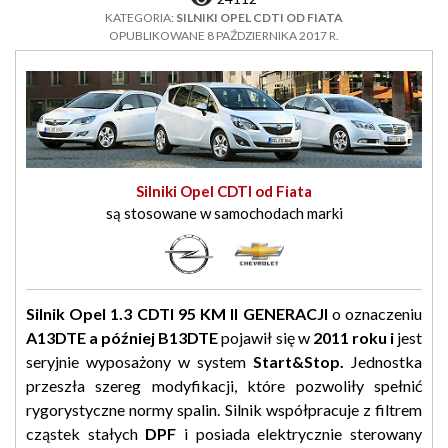
KATEGORIA:
SILNIKI OPEL CDTI OD FIATA
OPUBLIKOWANE 8 PAŹDZIERNIKA 2017 R.
Silniki Opel CDTI od Fiata
są stosowane w samochodach marki
Silnik Opel 1.3 CDTI 95 KM
II
GENERACJI
o oznaczeniu
A13DTE a później B13DTE
pojawił się w
2011 roku i
jest
seryjnie wyposażony w system
Start&Stop
.
Jednostka
przeszła szereg modyfikacji, które pozwoliły spełnić
rygorystyczne normy spalin. Silnik współpracuje z filtrem
cząstek stałych
DPF
i posiada elektrycznie sterowany