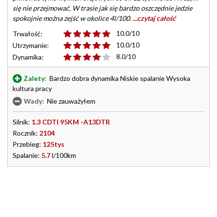
się nie przejmować, W trasie jak się bardzo oszczędnie jedzie
spokojnie można zejść w okolice 4l/100.
...czytaj całość
10.0/10
Trwałość:
10.0/10
Utrzymanie:
8.0/10
Dynamika:
Zalety:
Bardzo dobra dynamika Niskie spalanie Wysoka
kultura pracy
Wady:
Nie zauważyłem
Silnik:
1.3 CDTI 95KM -A13DTR
Rocznik:
2104
Przebieg:
125tys
Spalanie:
5.7
l/100km