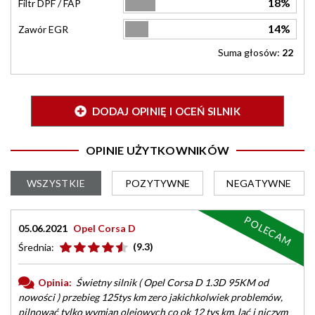
18%
Filtr DPF / FAP
14%
Zawór EGR
Suma głosów:
22
DODAJ OPINIĘ I OCEŃ SILNIK
OPINIE UŻYTKOWNIKÓW
WSZYSTKIE
POZYTYWNE
NEGATYWNE
POLECAM
05.06.2021
Opel Corsa D
(9.3)
Średnia:
Opinia:
Świetny silnik ( Opel Corsa D 1.3D 95KM od
nowości ) przebieg 125tys km zero jakichkolwiek problemów,
pilnować tylko wymian olejowych co ok 12 tys km, lać i niczym