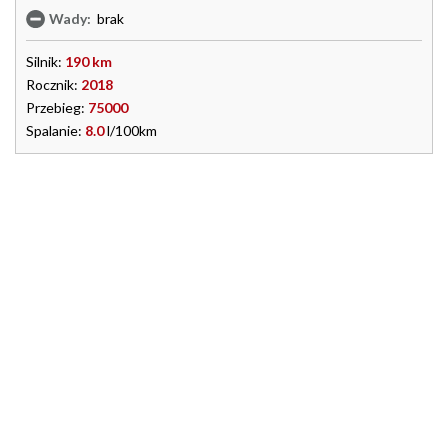
Wady:
brak
Silnik:
190 km
Rocznik:
2018
Przebieg:
75000
Spalanie:
8.0
l/100km