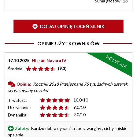
Suma głosów:
13
DODAJ OPINIĘ I OCEŃ SILNIK
OPINIE UŻYTKOWNIKÓW
POLECAM
17.10.2025
Nissan Navara IV
(9.3)
Średnia:
Opinia:
Rocznik 2018 Przejechane 75 tys. żadnych usterek
serwisowany co roku
10.0/10
Trwałość:
9.0/10
Utrzymanie:
9.0/10
Dynamika:
Zalety:
Bardzo dobra dynamika , bezawaryjny , cichy , niskie
spalanie