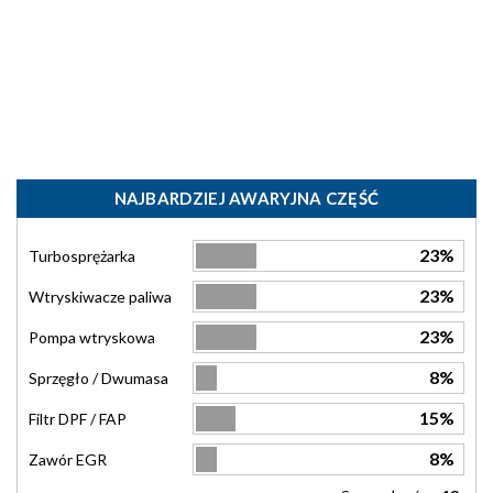
NAJBARDZIEJ AWARYJNA CZĘŚĆ
23%
Turbosprężarka
23%
Wtryskiwacze paliwa
23%
Pompa wtryskowa
8%
Sprzęgło / Dwumasa
15%
Filtr DPF / FAP
8%
Zawór EGR