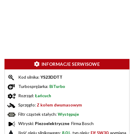
INFORMACJE SERWISOWE
Kod silnika:
YS23DDTT
Turbosprężarka:
BiTurbo
Rozrząd:
Łańcuch
Sprzęgło:
Z kołem dwumasowym
Filtr cząstek stałych:
Występuje
Wtryski:
Piezoelektryczne
Firma Bosch
Ilość oleju silnikowego:
8.0 L
, typ oleju:
Elf 5W30
, wymiana