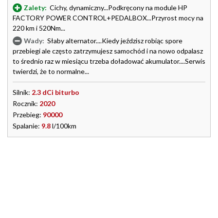
Zalety:
Cichy, dynamiczny...Podkręcony na module HP
FACTORY POWER CONTROL+PEDALBOX...Przyrost mocy na
220 km i 520Nm...
Wady:
Słaby alternator....Kiedy jeździsz robiąc spore
przebiegi ale często zatrzymujesz samochód i na nowo odpalasz
to średnio raz w miesiącu trzeba doładować akumulator....Serwis
twierdzi, że to normalne...
Silnik:
2.3 dCi biturbo
Rocznik:
2020
Przebieg:
90000
Spalanie:
9.8
l/100km