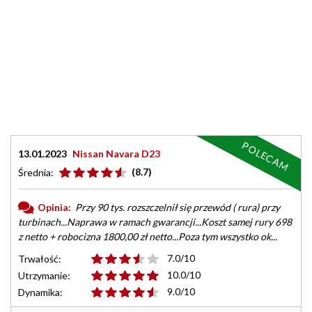
POLECAM
13.01.2023
Nissan Navara D23
(8.7)
Średnia:
Opinia:
Przy 90 tys. rozszczelnił się przewód ( rura) przy
turbinach...Naprawa w ramach gwarancji...Koszt samej rury 698
z netto + robocizna 1800,00 zł netto...Poza tym wszystko ok...
7.0/10
Trwałość:
10.0/10
Utrzymanie:
9.0/10
Dynamika: