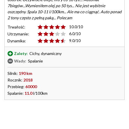
7biegów...Wymieniłem olej po 50 tys... Nie jest wybitnie
oszczędny. Spala 10-11 l/100km... Ale ma co ciągnąć. Auto ponad
2 tony często z pełną paką... Polecam
10.0/10
Trwałość:
6.0/10
Utrzymanie:
9.0/10
Dynamika:
Zalety:
Cichy, dynamiczny
Wady:
Spalanie
Silnik:
190 km
Rocznik:
2018
Przebieg:
60000
Spalanie:
11.0
l/100km