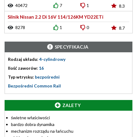
40472
7
1
8.3
Silnik Nissan 2.2 Di 16V 114/126KM YD22ETi
8278
1
0
8.7
SPECYFIKACJA
Rodzaj układu:
4-cylindrowy
Ilość zaworów:
16
Typ wtrysku:
bezpośredni
Bezpośredni Common Rail
ZALETY
świetne właściwości
bardzo dobra dynamika
mechanizm rozrządu na łańcuchu