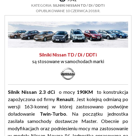
KATEGORIA:
SILNIKI NISSAN TD / DI / DDTI
OPUBLIKOWANE 10 CZERWCA 2018 R.
Silniki Nissan TD / Di / DDTi
są stosowane w samochodach marki
Silnik Nissan 2.3 dCi
o mocy
190
KM
to konstrukcja
zapożyczona od firmy
Renault
. Jest kolejną odmianą po
wersji 163-konnej w której zastosowano podwójne
doładowanie
Twin-Turbo
. Na początku jednostka
zasilała samochody dostawcze Master. Obecnie po
modyfikacjach oraz podniesieniu mocy ma zastosowanie
w modelu Nissan Navara IV. Jednostka opracowana na