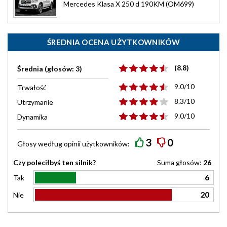
Mercedes Klasa X 250 d 190KM (OM699)
ŚREDNIA OCENA UŻYTKOWNIKÓW
(8.8)
Średnia (głosów: 3)
9.0/10
Trwałość
8.3/10
Utrzymanie
9.0/10
Dynamika
3
0
Głosy według
opinii
użytkowników:
Czy poleciłbyś ten silnik?
Suma głosów:
26
6
Tak
20
Nie