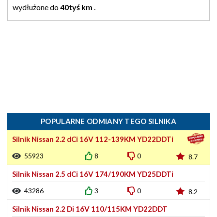
wydłużone do
40tyś km
.
POPULARNE ODMIANY TEGO SILNIKA
Silnik Nissan 2.2 dCi 16V 112-139KM YD22DDTi
55923
8
0
8.7
Silnik Nissan 2.5 dCi 16V 174/190KM YD25DDTi
43286
3
0
8.2
Silnik Nissan 2.2 Di 16V 110/115KM YD22DDT