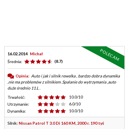
POLECAM
16.02.2014
Michał
(8.7)
Średnia:
Opinia:
Auto i jak i silnik rewelka , bardzo dobra dynamika
,nie ma problemów z silnikiem .Spalanie do wytrzymania ,auto
duże średnio 11.L .
10.0/10
Trwałość:
6.0/10
Utrzymanie:
10.0/10
Dynamika:
Silnik:
Nissan Patrol T 3.0 Di 160 KM, 2000 r. 190 tyś