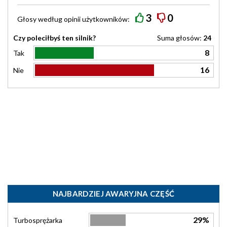
3
0
Głosy według
opinii
użytkowników:
Czy poleciłbyś ten silnik?
Suma głosów:
24
8
Tak
16
Nie
NAJBARDZIEJ AWARYJNA CZĘŚĆ
29%
Turbosprężarka