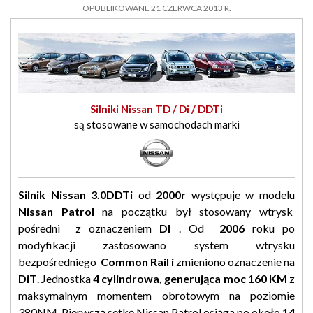
OPUBLIKOWANE 21 CZERWCA 2013 R.
Silniki Nissan TD / Di / DDTi
są stosowane w samochodach marki
Silnik Nissan 3.0DDTi
od
2000r
występuje w modelu
Nissan Patrol
na początku był stosowany wtrysk
pośredni
z oznaczeniem
DI
. Od
2006
roku po
modyfikacji zastosowano system wtrysku
bezpośredniego
Common Rail i
zmieniono oznaczenie na
DiT
. Jednostka
4 cylindrowa, generująca moc 160 KM
z
maksymalnym momentem obrotowym na poziomie
380NM. Pierwszą setkę Nissan Patrol osiąga po około
14