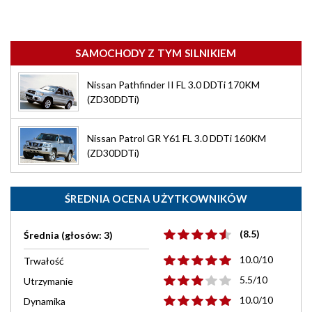
SAMOCHODY Z TYM SILNIKIEM
Nissan Pathfinder II FL 3.0 DDTi 170KM
(ZD30DDTi)
Nissan Patrol GR Y61 FL 3.0 DDTi 160KM
(ZD30DDTi)
ŚREDNIA OCENA UŻYTKOWNIKÓW
(8.5)
Średnia (głosów: 3)
10.0/10
Trwałość
5.5/10
Utrzymanie
10.0/10
Dynamika