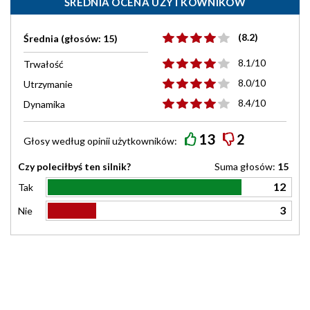
ŚREDNIA OCENA UŻYTKOWNIKÓW
(8.2)
Średnia (głosów: 15)
8.1/10
Trwałość
8.0/10
Utrzymanie
8.4/10
Dynamika
13
2
Głosy według
opinii
użytkowników:
Czy poleciłbyś ten silnik?
Suma głosów:
15
12
Tak
3
Nie