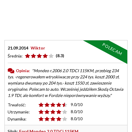
POLECAM
21.09.2014
Wiktor
(8.3)
Średnia:
Opinia:
"Mondeo r.2006 2.0 TDCI 115KM, przebieg 234
tys. -regenerowałem wtryskiwacze przy 224 tys. koszt 2000 zł,
wymiana dwumasy po 204 tys.- koszt 1550 zł, zawieszenie
oryginalne. Polecam to auto. Wcześniej jeździłem Skodą Octavia
1.9 TDI, ale komfort w Fordzie nieporównywanie wyższy."
9.0/10
Trwałość:
8.0/10
Utrzymanie:
8.0/10
Dynamika:
Silnik:
Ford Mondeo 2.0 TDCi 115KM