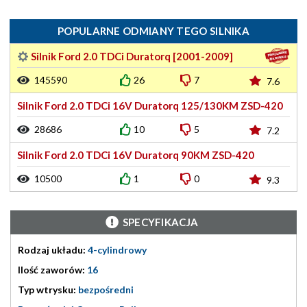
POPULARNE ODMIANY TEGO SILNIKA
Silnik Ford 2.0 TDCi Duratorq [2001-2009]
145590
26
7
7.6
Silnik Ford 2.0 TDCi 16V Duratorq 125/130KM ZSD-420
28686
10
5
7.2
Silnik Ford 2.0 TDCi 16V Duratorq 90KM ZSD-420
10500
1
0
9.3
SPECYFIKACJA
Rodzaj układu:
4-cylindrowy
Ilość zaworów:
16
Typ wtrysku:
bezpośredni