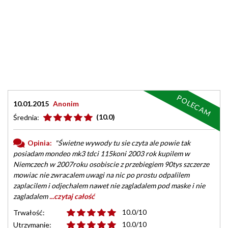
POLECAM
10.01.2015
Anonim
(10.0)
Średnia:
Opinia:
"Świetne wywody tu sie czyta ale powie tak
posiadam mondeo mk3 tdci 115koni 2003 rok kupilem w
Niemczech w 2007roku osobiscie z przebiegiem 90tys szczerze
mowiac nie zwracalem uwagi na nic po prostu odpalilem
zaplacilem i odjechalem nawet nie zagladalem pod maske i nie
zagladalem
...czytaj całość
10.0/10
Trwałość:
10.0/10
Utrzymanie: