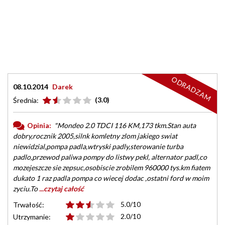
ODRADZAM
08.10.2014
Darek
(3.0)
Średnia:
Opinia:
"Mondeo 2.0 TDCI 116 KM,173 tkm.Stan auta
dobry,rocznik 2005,silnk komletny zlom jakiego swiat
niewidzial,pompa padla,wtryski padly,sterowanie turba
padlo,przewod paliwa pompy do listwy pekl, alternator padl,co
mozejeszcze sie zepsuc,osobiscie zrobilem 960000 tys.km fiatem
dukato 1 raz padla pompa co wiecej dodac ,ostatni ford w moim
zyciu.To
...czytaj całość
5.0/10
Trwałość:
2.0/10
Utrzymanie: