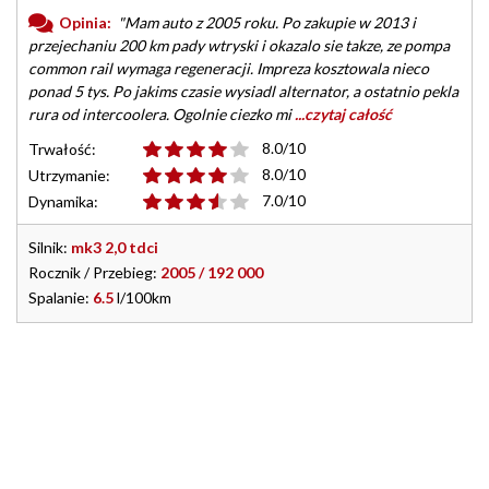
Opinia:
"Mam auto z 2005 roku. Po zakupie w 2013 i
przejechaniu 200 km pady wtryski i okazalo sie takze, ze pompa
common rail wymaga regeneracji. Impreza kosztowala nieco
ponad 5 tys. Po jakims czasie wysiadl alternator, a ostatnio pekla
rura od intercoolera. Ogolnie ciezko mi
...czytaj całość
8.0/10
Trwałość:
8.0/10
Utrzymanie:
7.0/10
Dynamika:
Silnik:
mk3 2,0 tdci
Rocznik / Przebieg:
2005 / 192 000
Spalanie:
6.5
l/100km