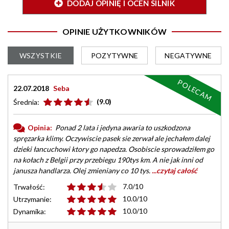
DODAJ OPINIĘ I OCEŃ SILNIK
OPINIE UŻYTKOWNIKÓW
WSZYSTKIE
POZYTYWNE
NEGATYWNE
POLECAM
22.07.2018
Seba
(9.0)
Średnia:
Opinia:
Ponad 2 lata i jedyna awaria to uszkodzona
spręzarka klimy. Oczywiscie pasek sie zerwał ale jechałem dalej
dzieki łancuchowi ktory go napedza. Osobiscie sprowadziłem go
na kołach z Belgii przy przebiegu 190tys km. A nie jak inni od
janusza handlarza. Olej zmieniany co 10 tys.
...czytaj całość
7.0/10
Trwałość:
10.0/10
Utrzymanie:
10.0/10
Dynamika: