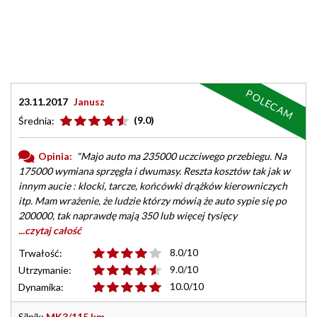
POLECAM
23.11.2017
Janusz
(9.0)
Średnia:
Opinia:
"Majo auto ma 235000 uczciwego przebiegu. Na
175000 wymiana sprzęgła i dwumasy. Reszta kosztów tak jak w
innym aucie : klocki, tarcze, końcówki drążków kierowniczych
itp. Mam wrażenie, że ludzie którzy mówią że auto sypie się po
200000, tak naprawdę mają 350 lub więcej tysięcy
...czytaj całość
8.0/10
Trwałość:
9.0/10
Utrzymanie:
10.0/10
Dynamika:
Silnik:
MK3/115 km