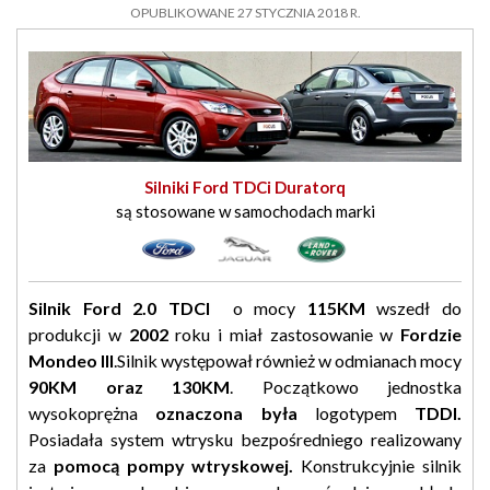
OPUBLIKOWANE 27 STYCZNIA 2018 R.
Silniki Ford TDCi Duratorq
są stosowane w samochodach marki
Silnik Ford 2.0 TDCI
o mocy
115KM
wszedł do
produkcji w
2002
roku i miał zastosowanie w
Fordzie
Mondeo III
.Silnik występował również w odmianach mocy
90KM oraz 130KM
. Początkowo jednostka
wysokoprężna
oznaczona była
logotypem
TDDI.
Posiadała system wtrysku bezpośredniego realizowany
za
pomocą pompy wtryskowej.
Konstrukcyjnie silnik