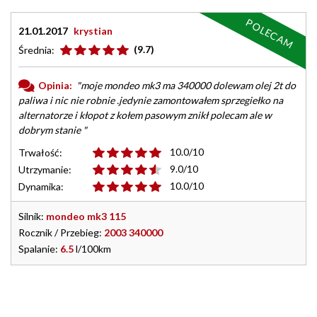
POLECAM
21.01.2017
krystian
(9.7)
Średnia:
Opinia:
"moje mondeo mk3 ma 340000 dolewam olej 2t do
paliwa i nic nie robnie .jedynie zamontowałem sprzegiełko na
alternatorze i kłopot z kołem pasowym znikł polecam ale w
dobrym stanie "
10.0/10
Trwałość:
9.0/10
Utrzymanie:
10.0/10
Dynamika:
Silnik:
mondeo mk3 115
Rocznik / Przebieg:
2003 340000
Spalanie:
6.5
l/100km