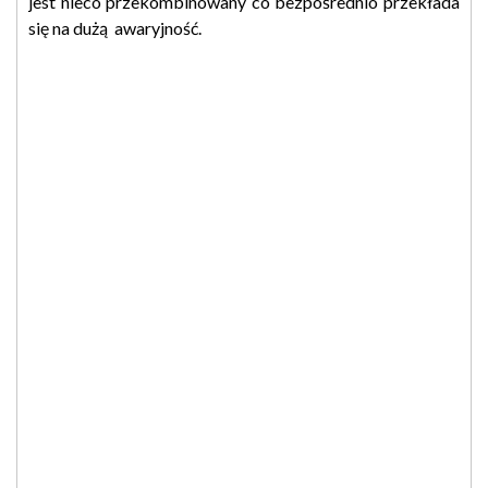
jest nieco przekombinowany co bezpośrednio przekłada
się na dużą awaryjność.