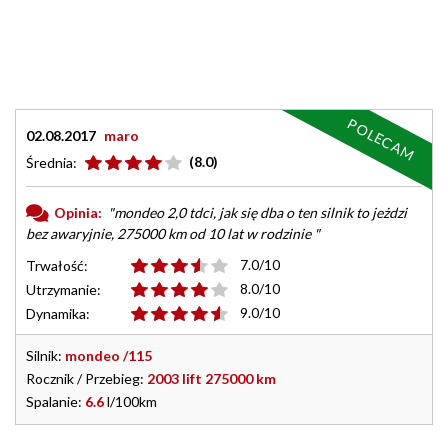
POLECAM
02.08.2017
maro
(8.0)
Średnia:
Opinia:
"mondeo 2,0 tdci, jak się dba o ten silnik to jeżdzi
bez awaryjnie, 275000 km od 10 lat w rodzinie "
7.0/10
Trwałość:
8.0/10
Utrzymanie:
9.0/10
Dynamika:
Silnik:
mondeo /115
Rocznik / Przebieg:
2003 lift 275000 km
Spalanie:
6.6
l/100km