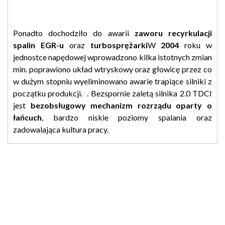
Ponadto dochodziło do awarii
zaworu recyrkulacji
spalin EGR-u
oraz
turbosprężarki
W
2004
roku w
jednostce napędowej wprowadzono kilka istotnych zmian
min. poprawiono układ wtryskowy oraz głowicę przez co
w dużym stopniu wyeliminowano awarie trapiące silniki z
początku produkcji. . Bezspornie zaletą silnika 2.0 TDCI
jest
bezobsługowy
mechanizm rozrządu oparty o
łańcuch
, bardzo niskie poziomy spalania oraz
zadowalająca kultura pracy.