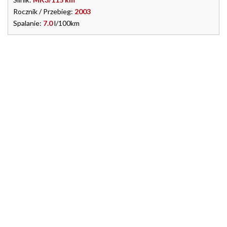
Rocznik / Przebieg:
2003
Spalanie:
7.0
l/100km