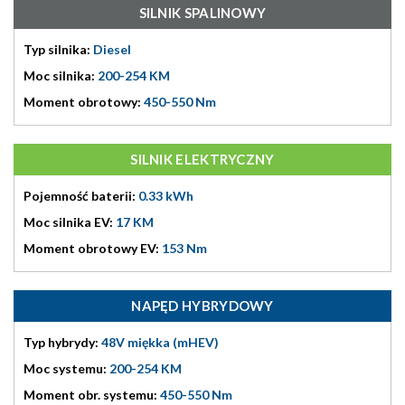
SILNIK SPALINOWY
Typ silnika:
Diesel
Moc silnika:
200-254 KM
Moment obrotowy:
450-550 Nm
SILNIK ELEKTRYCZNY
Pojemność baterii:
0.33 kWh
Moc silnika EV:
17 KM
Moment obrotowy EV:
153 Nm
NAPĘD HYBRYDOWY
Typ hybrydy:
48V miękka (mHEV)
Moc systemu:
200-254 KM
Moment obr. systemu:
450-550 Nm