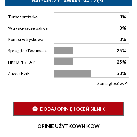
NAJBARDZIEJ AWARYJNA CZĘŚĆ
0%
Turbosprężarka
0%
Wtryskiwacze paliwa
0%
Pompa wtryskowa
25%
Sprzęgło / Dwumasa
25%
Filtr DPF / FAP
50%
Zawór EGR
Suma głosów:
4
DODAJ OPINIĘ I OCEŃ SILNIK
OPINIE UŻYTKOWNIKÓW