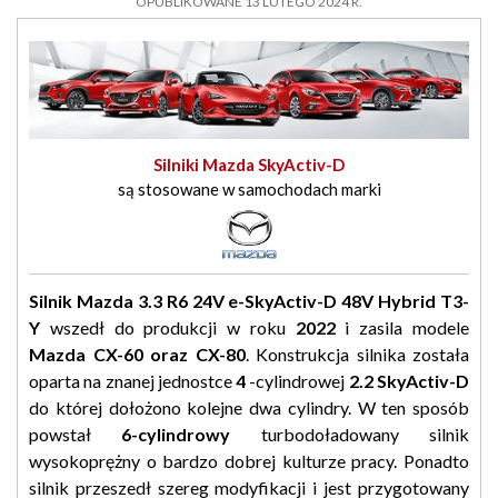
OPUBLIKOWANE 13 LUTEGO 2024 R.
Silniki Mazda SkyActiv-D
są stosowane w samochodach marki
Silnik Mazda 3.3 R6 24V e-SkyActiv-D 48V Hybrid T3-
Y
wszedł do produkcji w roku
2022
i zasila modele
Mazda CX-60 oraz CX-80
. Konstrukcja silnika została
oparta na znanej jednostce
4
-cylindrowej
2.2 SkyActiv-D
do której dołożono kolejne dwa cylindry. W ten sposób
powstał
6-cylindrowy
turbodoładowany silnik
wysokoprężny o bardzo dobrej kulturze pracy. Ponadto
silnik przeszedł szereg modyfikacji i jest przygotowany