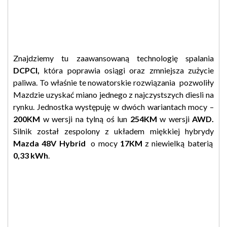
Znajdziemy tu zaawansowaną technologię spalania
DCPCI,
która poprawia osiągi oraz zmniejsza zużycie
paliwa. To właśnie te nowatorskie rozwiązania pozwoliły
Mazdzie uzyskać miano jednego z najczystszych diesli na
rynku. Jednostka występuję w dwóch wariantach mocy –
200KM
w wersji na tylną oś lun
254KM
w wersji
AWD.
Silnik został zespolony z układem miękkiej hybrydy
Mazda 48V Hybrid
o mocy
17KM
z niewielką baterią
0,33 kWh
.