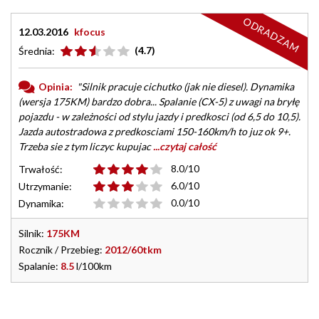
ODRADZAM
12.03.2016
kfocus
(4.7)
Średnia:
Opinia:
"Silnik pracuje cichutko (jak nie diesel). Dynamika
(wersja 175KM) bardzo dobra... Spalanie (CX-5) z uwagi na bryłę
pojazdu - w zależności od stylu jazdy i predkosci (od 6,5 do 10,5).
Jazda autostradowa z predkosciami 150-160km/h to juz ok 9+.
Trzeba sie z tym liczyc kupujac
...czytaj całość
8.0/10
Trwałość:
6.0/10
Utrzymanie:
0.0/10
Dynamika:
Silnik:
175KM
Rocznik / Przebieg:
2012/60tkm
Spalanie:
8.5
l/100km