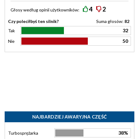
4
2
Głosy według
opinii
użytkowników:
Czy poleciłbyś ten silnik?
Suma głosów:
82
32
Tak
50
Nie
NAJBARDZIEJ AWARYJNA CZĘŚĆ
38%
Turbosprężarka