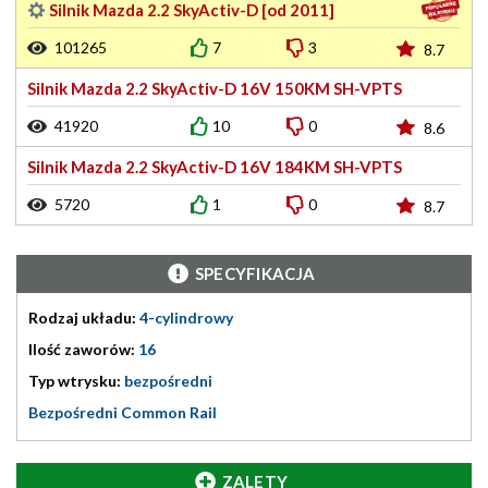
Silnik Mazda 2.2 SkyActiv-D [od 2011]
101265
7
3
8.7
Silnik Mazda 2.2 SkyActiv-D 16V 150KM SH-VPTS
41920
10
0
8.6
Silnik Mazda 2.2 SkyActiv-D 16V 184KM SH-VPTS
5720
1
0
8.7
SPECYFIKACJA
Rodzaj układu:
4-cylindrowy
Ilość zaworów:
16
Typ wtrysku:
bezpośredni
Bezpośredni Common Rail
ZALETY