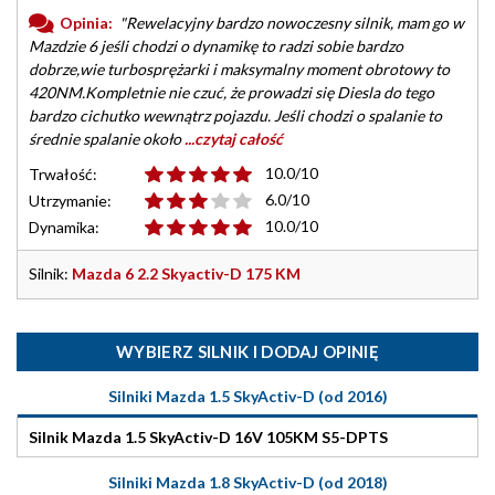
Opinia:
"Rewelacyjny bardzo nowoczesny silnik, mam go w
Mazdzie 6 jeśli chodzi o dynamikę to radzi sobie bardzo
dobrze,wie turbosprężarki i maksymalny moment obrotowy to
420NM.Kompletnie nie czuć, że prowadzi się Diesla do tego
bardzo cichutko wewnątrz pojazdu. Jeśli chodzi o spalanie to
średnie spalanie około
...czytaj całość
10.0/10
Trwałość:
6.0/10
Utrzymanie:
10.0/10
Dynamika:
Silnik:
Mazda 6 2.2 Skyactiv-D 175 KM
WYBIERZ SILNIK I DODAJ OPINIĘ
Silniki Mazda 1.5 SkyActiv-D (od 2016)
Silnik Mazda 1.5 SkyActiv-D 16V 105KM S5-DPTS
Silniki Mazda 1.8 SkyActiv-D (od 2018)