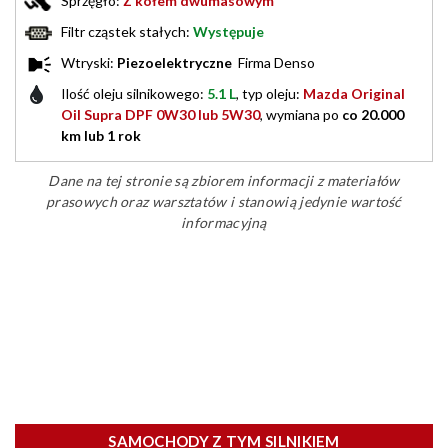
Sprzęgło:
Z kołem dwumasowym
Filtr cząstek stałych:
Występuje
Wtryski:
Piezoelektryczne
Firma Denso
Ilość oleju silnikowego:
5.1 L
, typ oleju:
Mazda Original
Oil Supra DPF 0W30 lub 5W30
, wymiana po
co 20.000
km lub 1 rok
Dane na tej stronie są zbiorem informacji z materiałów
prasowych oraz warsztatów i stanowią jedynie wartość
informacyjną
SAMOCHODY Z TYM SILNIKIEM