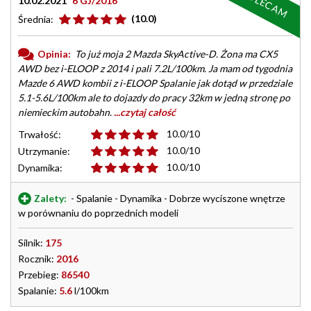
POLECAM
10.02.2021
6 GJ/2016
(10.0)
Średnia:
Opinia:
To już moja 2 Mazda SkyActive-D. Żona ma CX5
AWD bez i-ELOOP z 2014 i pali 7.2L/100km. Ja mam od tygodnia
Mazde 6 AWD kombii z i-ELOOP Spalanie jak dotąd w przedziale
5.1-5.6L/100km ale to dojazdy do pracy 32km w jedną stronę po
niemieckim autobahn.
...czytaj całość
10.0/10
Trwałość:
10.0/10
Utrzymanie:
10.0/10
Dynamika:
Zalety:
- Spalanie - Dynamika - Dobrze wyciszone wnętrze
w porównaniu do poprzednich modeli
Silnik:
175
Rocznik:
2016
Przebieg:
86540
Spalanie:
5.6
l/100km