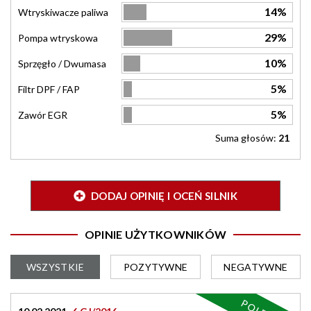
14%
Wtryskiwacze paliwa
29%
Pompa wtryskowa
10%
Sprzęgło / Dwumasa
5%
Filtr DPF / FAP
5%
Zawór EGR
Suma głosów:
21
DODAJ OPINIĘ I OCEŃ SILNIK
OPINIE UŻYTKOWNIKÓW
WSZYSTKIE
POZYTYWNE
NEGATYWNE