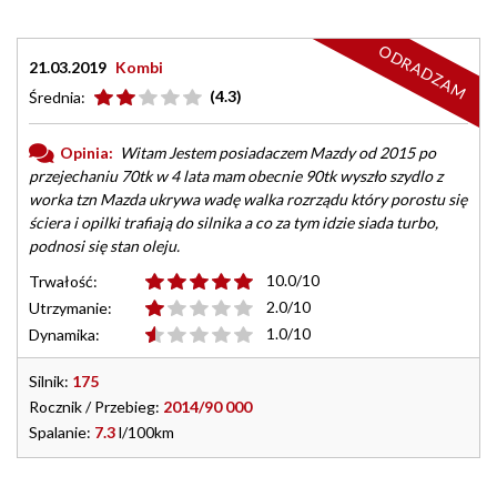
ODRADZAM
21.03.2019
Kombi
(4.3)
Średnia:
Opinia:
Witam Jestem posiadaczem Mazdy od 2015 po
przejechaniu 70tk w 4 lata mam obecnie 90tk wyszło szydlo z
worka tzn Mazda ukrywa wadę walka rozrządu który porostu się
ściera i opilki trafiają do silnika a co za tym idzie siada turbo,
podnosi się stan oleju.
10.0/10
Trwałość:
2.0/10
Utrzymanie:
1.0/10
Dynamika:
Silnik:
175
Rocznik / Przebieg:
2014/90 000
Spalanie:
7.3
l/100km