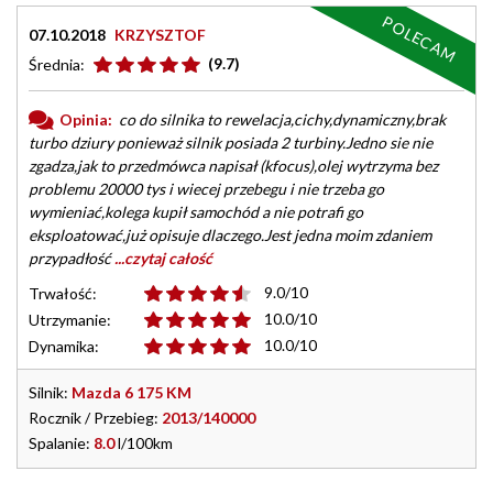
POLECAM
07.10.2018
KRZYSZTOF
(9.7)
Średnia:
Opinia:
co do silnika to rewelacja,cichy,dynamiczny,brak
turbo dziury ponieważ silnik posiada 2 turbiny.Jedno sie nie
zgadza,jak to przedmówca napisał (kfocus),olej wytrzyma bez
problemu 20000 tys i wiecej przebegu i nie trzeba go
wymieniać,kolega kupił samochód a nie potrafi go
eksploatować,już opisuje dlaczego.Jest jedna moim zdaniem
przypadłość
...czytaj całość
9.0/10
Trwałość:
10.0/10
Utrzymanie:
10.0/10
Dynamika:
Silnik:
Mazda 6 175 KM
Rocznik / Przebieg:
2013/140000
Spalanie:
8.0
l/100km