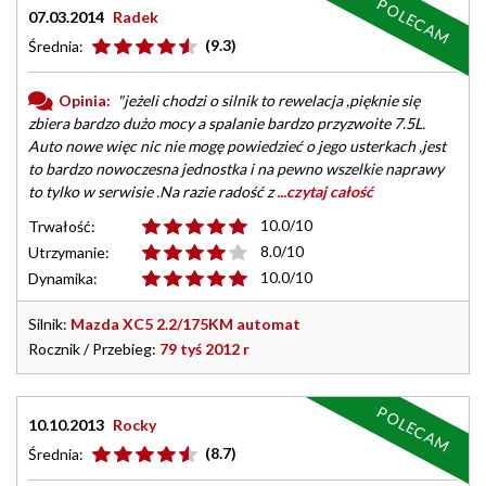
POLECAM
07.03.2014
Radek
(9.3)
Średnia:
Opinia:
"jeżeli chodzi o silnik to rewelacja ,pięknie się
zbiera bardzo dużo mocy a spalanie bardzo przyzwoite 7.5L.
Auto nowe więc nic nie mogę powiedzieć o jego usterkach ,jest
to bardzo nowoczesna jednostka i na pewno wszelkie naprawy
to tylko w serwisie .Na razie radość z
...czytaj całość
10.0/10
Trwałość:
8.0/10
Utrzymanie:
10.0/10
Dynamika:
Silnik:
Mazda XC5 2.2/175KM automat
Rocznik / Przebieg:
79 tyś 2012 r
POLECAM
10.10.2013
Rocky
(8.7)
Średnia: