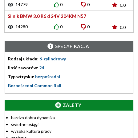
14779
0
0
0.0
Silnik BMW 3.0 R6 d 24V 204KM N57
14280
0
0
0.0
SPECYFIKACJA
Rodzaj układu:
6-cylindrowy
Ilość zaworów:
24
Typ wtrysku:
bezpośredni
Bezpośredni Common Rail
ZALETY
bardzo dobra dynamika
świetne osiągi
wysoka kultura pracy
spalanie