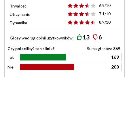
6.9/10
Trwałość
7.1/10
Utrzymanie
8.9/10
Dynamika
13
6
Głosy według
opinii
użytkowników:
Czy poleciłbyś ten silnik?
Suma głosów:
369
169
Tak
200
Nie