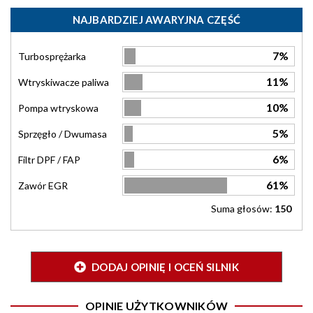
NAJBARDZIEJ AWARYJNA CZĘŚĆ
7%
Turbosprężarka
11%
Wtryskiwacze paliwa
10%
Pompa wtryskowa
5%
Sprzęgło / Dwumasa
6%
Filtr DPF / FAP
61%
Zawór EGR
Suma głosów:
150
DODAJ OPINIĘ I OCEŃ SILNIK
OPINIE UŻYTKOWNIKÓW