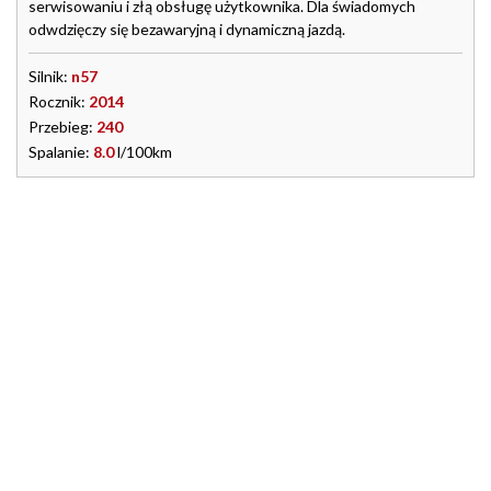
serwisowaniu i złą obsługę użytkownika. Dla świadomych
odwdzięczy się bezawaryjną i dynamiczną jazdą.
Silnik:
n57
Rocznik:
2014
Przebieg:
240
Spalanie:
8.0
l/100km