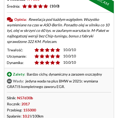
POLECAM
(10.0)
Średnia:
Opinia:
Rewelacja pod każdym względem. Wszystko
wymieniane na czas w ASO-Berlin. Ponadto olej w silniku co 10
tyś, olej w skrzyni co 60 tys. w zaufanym warsztacie. M-Paket w
najbogatszej wersji bez Chip-tuningu, bonus z fabryki
sprawdzone 322 KM. Polecam.
10.0/10
Trwałość:
10.0/10
Utrzymanie:
10.0/10
Dynamika:
Zalety:
Bardzo cichy, dynamiczny a zarazem oszczędny
Wady:
jedyna wada na plus BMW w 2021r. wymiana
GRATIS kompletnego zaworu EGR.
Silnik:
N57d30b
Rocznik:
2017
Przebieg:
155000
Spalanie:
10.2
l/100km