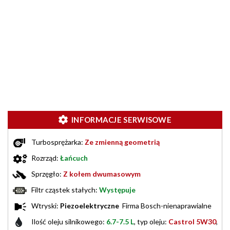
INFORMACJE SERWISOWE
Turbosprężarka:
Ze zmienną geometrią
Rozrząd:
Łańcuch
Sprzęgło:
Z kołem dwumasowym
Filtr cząstek stałych:
Występuje
Wtryski:
Piezoelektryczne
Firma Bosch-nienaprawialne
Ilość oleju silnikowego:
6.7-7.5 L
, typ oleju:
Castrol 5W30
,