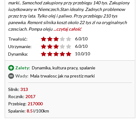
marki.. Samochod zakupiony przy przebiegu 140 tys. Zakupiony
iuzytkowany w Niemczech.Stan idealny. Zadnych problemow
przez trzy lata. Tylko olej i paliwo. Przy przebiegu 210 tys
panewka. Remont silnika koszt okolo 22 tys zl na oryginalnych
czesciach. Pompa oleju
...czytaj całość
6.0/10
Trwałość:
6.0/10
Utrzymanie:
10.0/10
Dynamika:
Zalety:
Dynamika, kultura pracy, spalanie
Wady:
Mala trwalosc jak na prestiz marki
Silnik:
313
Rocznik:
2017
Przebieg:
217000
Spalanie:
8.5
l/100km