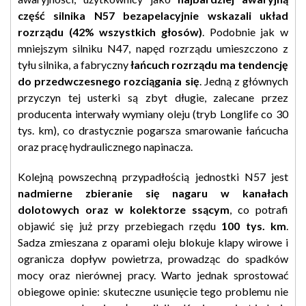
część silnika N57 bezapelacyjnie wskazali układ
rozrządu (42% wszystkich głosów)
. Podobnie jak w
mniejszym silniku N47, napęd rozrządu umieszczono z
tyłu silnika, a fabryczny
łańcuch rozrządu ma tendencję
do przedwczesnego rozciągania się
. Jedną z głównych
przyczyn tej usterki są zbyt długie, zalecane przez
producenta interwały wymiany oleju (tryb Longlife co 30
tys. km), co drastycznie pogarsza smarowanie łańcucha
oraz pracę hydraulicznego napinacza.
Kolejną powszechną przypadłością jednostki N57 jest
nadmierne zbieranie się nagaru w kanałach
dolotowych oraz w kolektorze ssącym
, co potrafi
objawić się już przy przebiegach rzędu
100 tys. km
.
Sadza zmieszana z oparami oleju blokuje klapy wirowe i
ogranicza dopływ powietrza, prowadząc do spadków
mocy oraz nierównej pracy. Warto jednak sprostować
obiegowe opinie: skuteczne usunięcie tego problemu nie