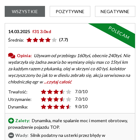
WSZYSTKIE
POZYTYWNE
NEGATYWNE
POLECAM
14.03.2025
f31 3.0xd
(7.7)
Średnia:
Opinia:
Używam od przebiegu 160tyś, obecnie 240tyś. Nie
wydarzyła się żadna awaria bo wymiany oleju max co 15tyś km
za każdym razem z płukanką, olej w skrzyni co 60 tyś. kolektor
wyczyszczony bo jak to w dieslu zebrało się, akcja serwisowa na
chłodniczkę egr w
...czytaj całość
7.0/10
Trwałość:
7.0/10
Utrzymanie:
9.0/10
Dynamika:
Zalety:
Dynamika, małe spalanie moc i moment obrotowy,
prowadzenie pojazdu TOP.
Wady:
Silnik podatny na usterki przez błędy w