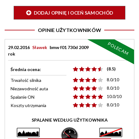
DODAJ OPINIĘ I OCEŃ SAMOCHÓD
OPINIE UŻYTKOWNIKÓW
POLECAM
29.02.2016
Sławek
bmw f01 730d 2009
rok
(8.5)
Średnia ocena:
8.0/10
Trwałość silnika
8.0/10
Niezawodność auta
10.0/10
Spalanie ON
8.0/10
Koszty utrzymania
SPALANIE WEDŁUG UŻYTKOWNIKA