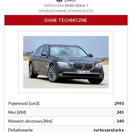
KATEGORIA:
BMW SERIA 7
OPUBLIKOWANE 29 MAJA 2013 R.
DANE TECHNICZNE
Pojemność [cm3]
2993
Moc [KM]
245
Moment obrotowy [Nm]
540
Doładowanie
turbosprężarka