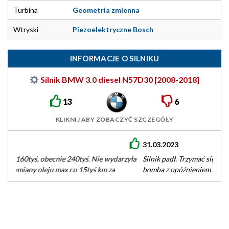
Turbina
Geometria zmienna
Wtryski
Piezoelektryczne Bosch
INFORMACJE O SILNIKU
Silnik BMW 3.0 diesel N57D30 [2008-2018]
13
6
KLIKNIJ ABY ZOBACZYĆ SZCZEGÓŁY
31.03.2023
Silnik padł. Trzymać się z daleka. Panewki wywalone. Tykająca
bomba z opóźnieniem zapłonem, ale Niemcy się cieszą, bo
koncerny utrzymują się głównie z serwisu,…