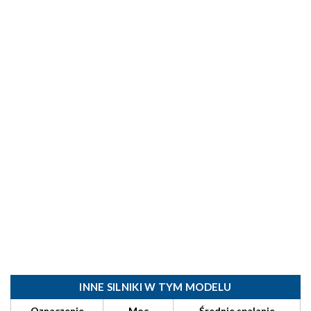
INNE SILNIKI W TYM MODELU
Oznaczenie
Moc
Średnie spalanie