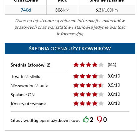
740d
306
KM
6.3
l/100km
Dane na tej stronie są zbiorem informacji z materiałów
prasowych oraz warsztatów i stanowią jedynie wartość
informacyjną
ŚREDNIA OCENA UŻYTKOWNIKÓW
(8.1)
Średnia (głosów: 2)
8.0/10
Trwałość silnika
8.5/10
Niezawodność auta
8.0/10
Spalanie ON
8.0/10
Koszty utrzymania
2
0
Głosy według
opinii
użytkowników: