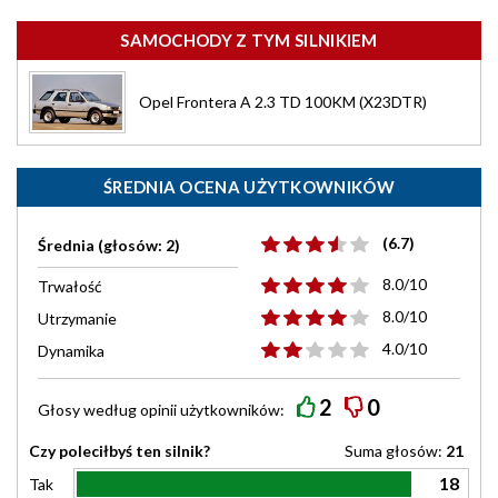
SAMOCHODY Z TYM SILNIKIEM
Opel Frontera A 2.3 TD 100KM (X23DTR)
ŚREDNIA OCENA UŻYTKOWNIKÓW
(6.7)
Średnia (głosów: 2)
8.0/10
Trwałość
8.0/10
Utrzymanie
4.0/10
Dynamika
2
0
Głosy według
opinii
użytkowników:
Czy poleciłbyś ten silnik?
Suma głosów:
21
18
Tak