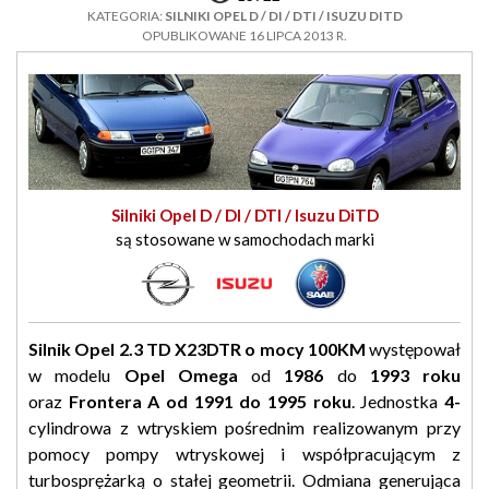
KATEGORIA:
SILNIKI OPEL D / DI / DTI / ISUZU DITD
OPUBLIKOWANE 16 LIPCA 2013 R.
Silniki Opel D / DI / DTI / Isuzu DiTD
są stosowane w samochodach marki
Silnik Opel 2.3 TD X23DTR o mocy 100KM
występował
w modelu
Opel Omega
od
1986
do
1993 roku
oraz
Frontera A od 1991 do 1995 roku
. Jednostka
4-
cylindrowa z wtryskiem pośrednim realizowanym przy
pomocy pompy wtryskowej i współpracującym z
turbosprężarką o stałej geometrii. Odmiana generująca