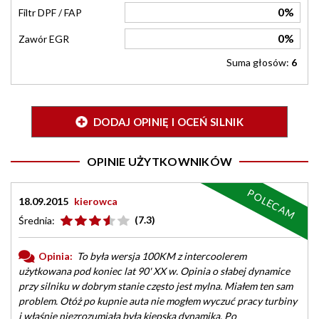
0%
Filtr DPF / FAP
0%
Zawór EGR
Suma głosów:
6
DODAJ OPINIĘ I OCEŃ SILNIK
OPINIE UŻYTKOWNIKÓW
POLECAM
18.09.2015
kierowca
(7.3)
Średnia:
Opinia:
To była wersja 100KM z intercoolerem
użytkowana pod koniec lat 90' XX w. Opinia o słabej dynamice
przy silniku w dobrym stanie często jest mylna. Miałem ten sam
problem. Otóż po kupnie auta nie mogłem wyczuć pracy turbiny
i właśnie niezrozumiała była kiepska dynamika. Po