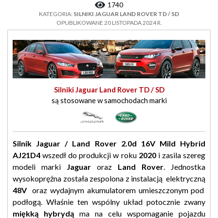
1740
KATEGORIA:
SILNIKI JAGUAR LAND ROVER TD / SD
OPUBLIKOWANE 20 LISTOPADA 2024 R.
Silniki Jaguar Land Rover TD / SD
są stosowane w samochodach marki
Silnik Jaguar / Land Rover 2.0d 16V Mild Hybrid
AJ21D4
wszedł do produkcji w roku
2020
i zasila szereg
modeli marki
Jaguar
oraz
Land Rover
. Jednostka
wysokoprężna została zespolona z instalacją elektryczną
48V
oraz wydajnym akumulatorem umieszczonym pod
podłogą. Właśnie ten wspólny układ potocznie zwany
miękką hybrydą
ma na celu wspomaganie pojazdu