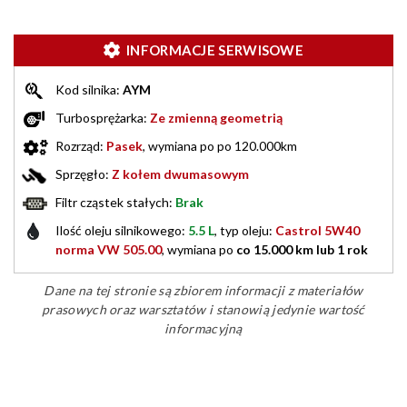
INFORMACJE SERWISOWE
Kod silnika:
AYM
Turbosprężarka:
Ze zmienną geometrią
Rozrząd:
Pasek
, wymiana po po 120.000km
Sprzęgło:
Z kołem dwumasowym
Filtr cząstek stałych:
Brak
Ilość oleju silnikowego:
5.5 L
, typ oleju:
Castrol 5W40
norma VW 505.00
, wymiana po
co 15.000 km lub 1 rok
Dane na tej stronie są zbiorem informacji z materiałów
prasowych oraz warsztatów i stanowią jedynie wartość
informacyjną