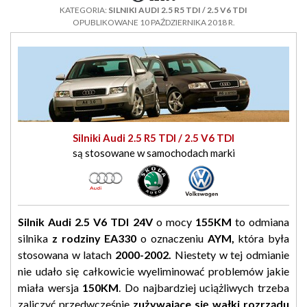
KATEGORIA:
SILNIKI AUDI 2.5 R5 TDI / 2.5 V6 TDI
OPUBLIKOWANE 10 PAŹDZIERNIKA 2018 R.
Silniki Audi 2.5 R5 TDI / 2.5 V6 TDI
są stosowane w samochodach marki
Silnik Audi 2.5 V6 TDI 24V
o mocy
155KM
to odmiana
silnika
z rodziny EA330
o oznaczeniu
AYM,
która była
stosowana w latach
2000-2002.
Niestety w tej odmianie
nie udało się całkowicie wyeliminować problemów jakie
miała wersja
150KM
. Do najbardziej uciążliwych trzeba
zaliczyć przedwcześnie
zużywające się wałki rozrządu