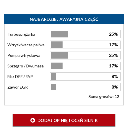
NAJBARDZIEJ AWARYJNA CZĘŚĆ
25%
Turbosprężarka
17%
Wtryskiwacze paliwa
25%
Pompa wtryskowa
17%
Sprzęgło / Dwumasa
8%
Filtr DPF / FAP
8%
Zawór EGR
Suma głosów:
12
DODAJ OPINIĘ I OCEŃ SILNIK