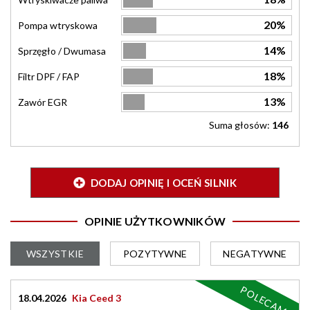
20%
Pompa wtryskowa
14%
Sprzęgło / Dwumasa
18%
Filtr DPF / FAP
13%
Zawór EGR
Suma głosów:
146
DODAJ OPINIĘ I OCEŃ SILNIK
OPINIE UŻYTKOWNIKÓW
WSZYSTKIE
POZYTYWNE
NEGATYWNE
POLECAM
18.04.2026
Kia Ceed 3