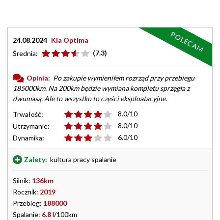
POLECAM
24.08.2024
Kia Optima
(7.3)
Średnia:
Opinia:
Po zakupie wymieniłem rozrząd przy przebiegu
185000km. Na 200km będzie wymiana kompletu sprzęgła z
dwumasą. Ale to wszystko to części eksploatacyjne.
8.0/10
Trwałość:
8.0/10
Utrzymanie:
6.0/10
Dynamika:
Zalety:
kultura pracy spalanie
Silnik:
136km
Rocznik:
2019
Przebieg:
188000
Spalanie:
6.8
l/100km