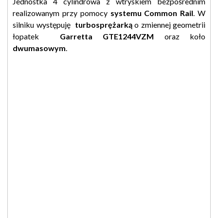
Jednostka 4 cylindrowa z wtryskiem bezpośrednim
realizowanym przy pomocy
systemu Common Rail
. W
silniku występuję
turbosprężarką
o zmiennej geometrii
łopatek
Garretta GTE1244VZM
oraz koło
dwumasowym
.