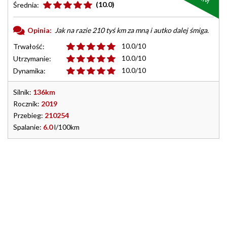
(10.0)
Średnia:
Opinia:
Jak na razie 210 tyś km za mną i autko dalej śmiga.
10.0/10
Trwałość:
10.0/10
Utrzymanie:
10.0/10
Dynamika:
Silnik:
136km
Rocznik:
2019
Przebieg:
210254
Spalanie:
6.0
l/100km