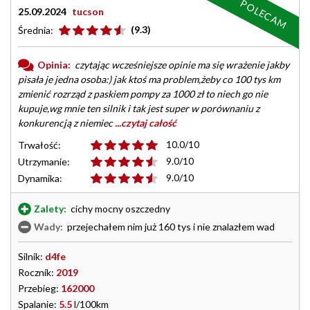
POLECAM
25.09.2024
tucson
(9.3)
Średnia:
Opinia:
czytając wcześniejsze opinie ma się wrażenie jakby
pisała je jedna osoba:) jak ktoś ma problem,żeby co 100 tys km
zmienić rozrząd z paskiem pompy za 1000 zł to niech go nie
kupuje,wg mnie ten silnik i tak jest super w porównaniu z
konkurencją z niemiec
...czytaj całość
10.0/10
Trwałość:
9.0/10
Utrzymanie:
9.0/10
Dynamika:
Zalety:
cichy mocny oszczedny
Wady:
przejechałem nim już 160 tys i nie znalazłem wad
Silnik:
d4fe
Rocznik:
2019
Przebieg:
162000
Spalanie:
5.5
l/100km