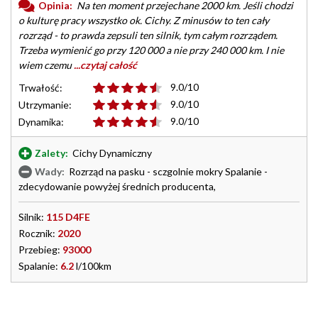
Opinia:
Na ten moment przejechane 2000 km. Jeśli chodzi
o kulturę pracy wszystko ok. Cichy. Z minusów to ten cały
rozrząd - to prawda zepsuli ten silnik, tym całym rozrządem.
Trzeba wymienić go przy 120 000 a nie przy 240 000 km. I nie
wiem czemu
...czytaj całość
9.0/10
Trwałość:
9.0/10
Utrzymanie:
9.0/10
Dynamika:
Zalety:
Cichy Dynamiczny
Wady:
Rozrząd na pasku - sczgolnie mokry Spalanie -
zdecydowanie powyżej średnich producenta,
Silnik:
115 D4FE
Rocznik:
2020
Przebieg:
93000
Spalanie:
6.2
l/100km