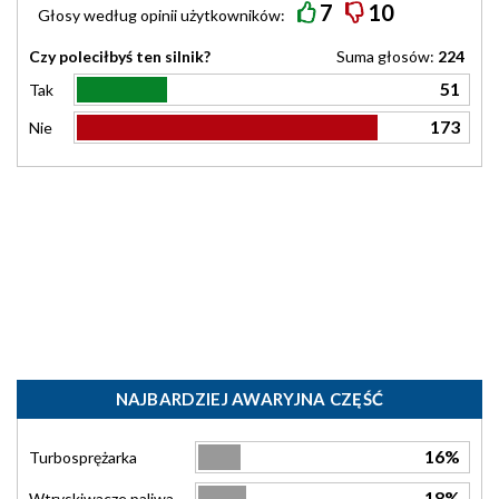
7
10
Głosy według
opinii
użytkowników:
Czy poleciłbyś ten silnik?
Suma głosów:
224
51
Tak
173
Nie
NAJBARDZIEJ AWARYJNA CZĘŚĆ
16%
Turbosprężarka
18%
Wtryskiwacze paliwa