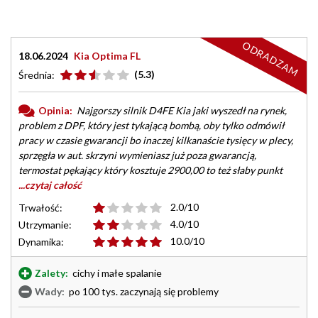
ODRADZAM
18.06.2024
Kia Optima FL
(5.3)
Średnia:
Opinia:
Najgorszy silnik D4FE Kia jaki wyszedł na rynek,
problem z DPF, który jest tykającą bombą, oby tylko odmówił
pracy w czasie gwarancji bo inaczej kilkanaście tysięcy w plecy,
sprzęgła w aut. skrzyni wymieniasz już poza gwarancją,
termostat pękający który kosztuje 2900,00 to też słaby punkt
...czytaj całość
2.0/10
Trwałość:
4.0/10
Utrzymanie:
10.0/10
Dynamika:
Zalety:
cichy i małe spalanie
Wady:
po 100 tys. zaczynają się problemy