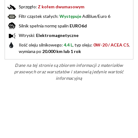
Sprzęgło:
Z kołem dwumasowym
Filtr cząstek stałych:
Występuje
AdBlue/Euro 6
Silnik spełnia normę spalin
EURO6d
Wtryski:
Elektromagnetyczne
Ilość oleju silnikowego:
4.4 L
, typ oleju:
0W-20 / ACEA C5
,
wymiana po
20.000 km lub 1 rok
Dane na tej stronie są zbiorem informacji z materiałów
prasowych oraz warsztatów i stanowią jedynie wartość
informacyjną