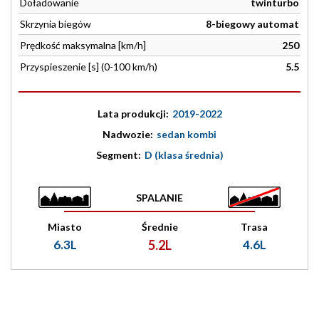
Doładowanie
twinturbo
Skrzynia biegów
8-biegowy automat
Prędkość maksymalna [km/h]
250
Przyspieszenie [s] (0-100 km/h)
5.5
Lata produkcji:
2019-2022
Nadwozie:
sedan kombi
Segment:
D (klasa średnia)
SPALANIE
Miasto
Średnie
Trasa
6.3L
5.2L
4.6L