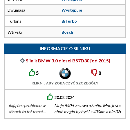
Dwumasa
Występuje
Turbina
BiTurbo
Wtryski
Bosch
INFORMACJE O SILNIKU
Silnik BMW 3.0 diesel B57D30 [od 2015]
5
0
KLIKNIJ ABY ZOBACZYĆ SZCZEGÓŁY
20.02.2024
Moje 540d zasuwa aż miło. Moc jest wystarczająca na trasę
choć mogło by być i z 400km a nie 320km.…