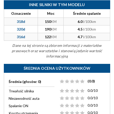
INNE SILNIKI W TYM MODELU
Oznaczenie
Moc
Średnie spalanie
318d
150
KM
6.0
l/100km
320d
190
KM
4.5
l/100km
316d
122
KM
4.7
l/100km
Dane na tej stronie są zbiorem informacji z materiałów
prasowych oraz warsztatów i stanowią jedynie wartość
informacyjną
ŚREDNIA OCENA UŻYTKOWNIKÓW
(0.0)
Średnia (głosów: 0)
0.0/10
Trwałość silnika
0.0/10
Niezawodność auta
0.0/10
Spalanie ON
0.0/10
Koszty utrzymania