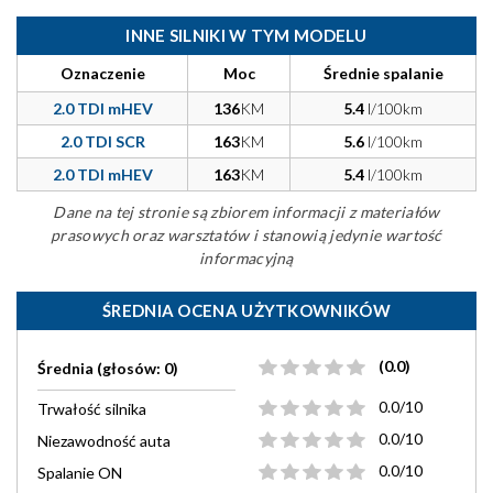
INNE SILNIKI W TYM MODELU
Oznaczenie
Moc
Średnie spalanie
2.0 TDI mHEV
136
KM
5.4
l/100km
2.0 TDI SCR
163
KM
5.6
l/100km
2.0 TDI mHEV
163
KM
5.4
l/100km
Dane na tej stronie są zbiorem informacji z materiałów
prasowych oraz warsztatów i stanowią jedynie wartość
informacyjną
ŚREDNIA OCENA UŻYTKOWNIKÓW
(0.0)
Średnia (głosów: 0)
0.0/10
Trwałość silnika
0.0/10
Niezawodność auta
0.0/10
Spalanie ON