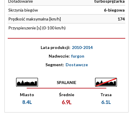
Doładowanie
turbosprężarka
Skrzynia biegów
6-biegowa
Prędkość maksymalna [km/h]
174
Przyspieszenie [s] (0-100 km/h)
Lata produkcji:
2010-2014
Nadwozie:
furgon
Segment:
Dostawcze
SPALANIE
Miasto
Średnie
Trasa
8.4L
6.9L
6.1L