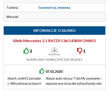
Turbina
Geometria zmienna
Wtryski
INFORMACJE O SILNIKU
Silnik Mercedes 2.1 R4 CDI 136/143KM OM651
2
1
KLIKNIJ ABY ZOBACZYĆ SZCZEGÓŁY
07.01.2020
Nasze auto ma juz 7 lat.My uzywamy 3 lata.Co do awarii-tylko
zepsuta wycieraczka tylna.Koszty obslugi oceniam jako
srednie.Przekladajac koszty-to dodajac…