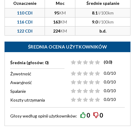
Oznaczenie
Moc
Średnie spalanie
110 CDI
95
KM
8.1
l/100km
116 CDI
163
KM
9.0
l/100km
122 CDI
224
KM
b.d.
ŚREDNIA OCENA UŻYTKOWNIKÓW
(0.0)
Średnia (głosów: 0)
0.0/10
Żywotność
0.0/10
Awaryjność
0.0/10
Spalanie
0.0/10
Koszty utrzymania
0
0
Głosy według
opinii
użytkowników: