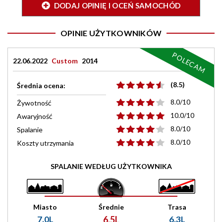
DODAJ OPINIĘ I OCEŃ SAMOCHÓD
OPINIE UŻYTKOWNIKÓW
POLECAM
22.06.2022
Custom
2014
(8.5)
Średnia ocena:
8.0/10
Żywotność
10.0/10
Awaryjność
8.0/10
Spalanie
8.0/10
Koszty utrzymania
SPALANIE WEDŁUG UŻYTKOWNIKA
Miasto
Średnie
Trasa
7.0L
6.5L
6.3L