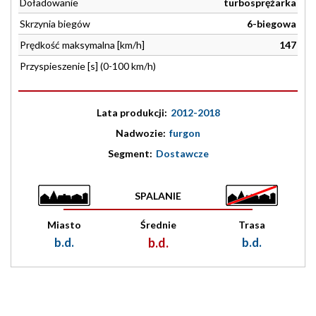
Doładowanie
turbosprężarka
Skrzynia biegów
6-biegowa
Prędkość maksymalna [km/h]
147
Przyspieszenie [s] (0-100 km/h)
Lata produkcji:
2012-2018
Nadwozie:
furgon
Segment:
Dostawcze
SPALANIE
Miasto
Średnie
Trasa
b.d.
b.d.
b.d.