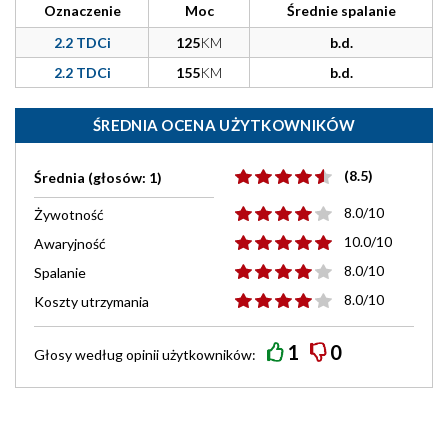
Oznaczenie
Moc
Średnie spalanie
2.2 TDCi
125
KM
b.d.
2.2 TDCi
155
KM
b.d.
ŚREDNIA OCENA UŻYTKOWNIKÓW
(8.5)
Średnia (głosów: 1)
8.0/10
Żywotność
10.0/10
Awaryjność
8.0/10
Spalanie
8.0/10
Koszty utrzymania
1
0
Głosy według
opinii
użytkowników: