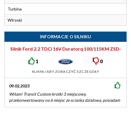
Turbina
Wtryski
INFORMACJE O SILNIKU
Silnik Ford 2.2 TDCi 16V Duratorq 100/115KM ZSD-
422
1
0
KLIKNIJ ABY ZOBACZYĆ SZCZEGÓŁY
09.02.2023
Witam! Transit Custom krotki 3 miejscowy,
przekonwertowany na 6 miejsc ze scianka dzialowa, posiadam
od ponad miesiaca. Zakupiony, zeby smigac…