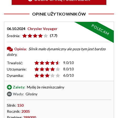
OPINIE UŻYTKOWNIKÓW
POLECAM
06.10.2024
Chrysler Voyager
(7.7)
Średnia:
Opinia:
Silnik mało dynamiczny ale poza tym jest bardzo
dobry,
9.0/10
Trwałość:
8.0/10
Utrzymanie:
6.0/10
Dynamika:
Zalety:
Myślę że niezniszczalny
Wady:
Głośny
Silnik:
150
Rocznik:
2005
Przebieg:
299000