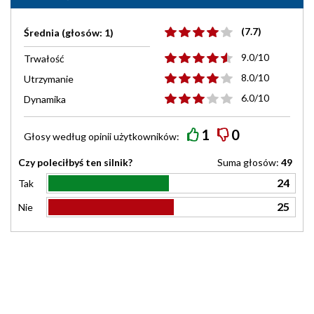
(7.7)
Średnia (głosów: 1)
9.0/10
Trwałość
8.0/10
Utrzymanie
6.0/10
Dynamika
1
0
Głosy według
opinii
użytkowników:
Czy poleciłbyś ten silnik?
Suma głosów:
49
24
Tak
25
Nie