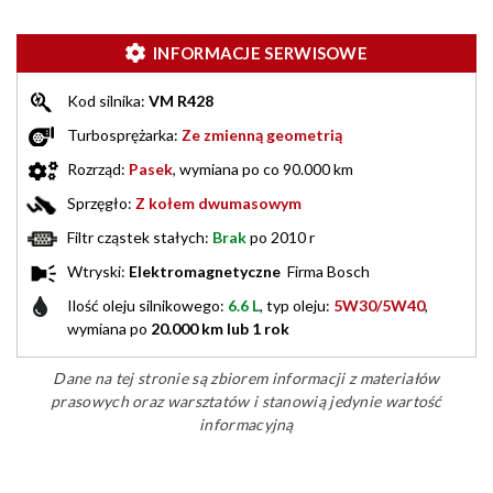
INFORMACJE SERWISOWE
Kod silnika:
VM R428
Turbosprężarka:
Ze zmienną geometrią
Rozrząd:
Pasek
, wymiana po co 90.000 km
Sprzęgło:
Z kołem dwumasowym
Filtr cząstek stałych:
Brak
po 2010 r
Wtryski:
Elektromagnetyczne
Firma Bosch
Ilość oleju silnikowego:
6.6 L
, typ oleju:
5W30/5W40
,
wymiana po
20.000 km lub 1 rok
Dane na tej stronie są zbiorem informacji z materiałów
prasowych oraz warsztatów i stanowią jedynie wartość
informacyjną