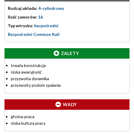
Rodzaj układu:
4-cylindrowy
Ilość zaworów:
16
Typ wtrysku:
bezpośredni
Bezpośredni Common Rail
ZALETY
trwała konstrukcja
niska awaryjność
przyzwoita dynamika
przyzwoity poziom spalania
WADY
głośna praca
niska kultura pracy