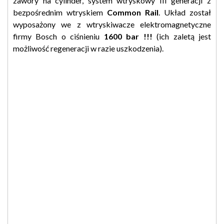
zawory na cylinder, system wtryskowy III generacji z
bezpośrednim wtryskiem
Common Rail
. Układ został
wyposażony we z wtryskiwacze elektromagnetyczne
firmy Bosch o ciśnieniu
1600 bar !!!
(ich zaletą jest
możliwość regeneracji w razie uszkodzenia).