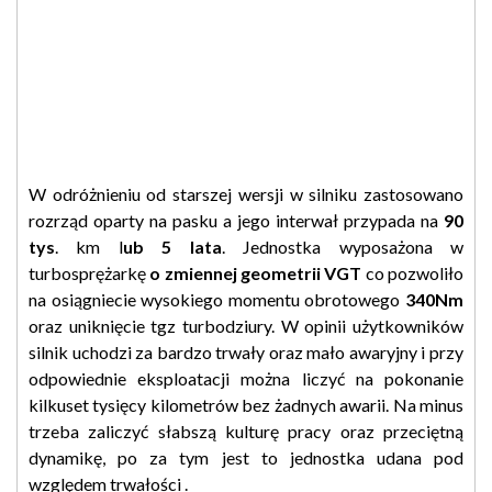
W odróżnieniu od starszej wersji w silniku zastosowano
rozrząd oparty na pasku a jego interwał przypada na
90
tys
. km l
ub 5 lata
. Jednostka wyposażona w
turbosprężarkę
o zmiennej geometrii VGT
co pozwoliło
na osiągniecie wysokiego momentu obrotowego
340Nm
oraz uniknięcie tgz turbodziury. W opinii użytkowników
silnik uchodzi za bardzo trwały oraz mało awaryjny i przy
odpowiednie eksploatacji można liczyć na pokonanie
kilkuset tysięcy kilometrów bez żadnych awarii. Na minus
trzeba zaliczyć słabszą kulturę pracy oraz przeciętną
dynamikę, po za tym jest to jednostka udana pod
względem trwałości .