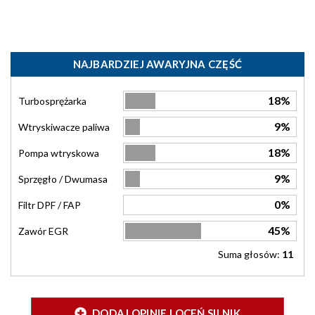
NAJBARDZIEJ AWARYJNA CZĘŚĆ
18%
Turbosprężarka
9%
Wtryskiwacze paliwa
18%
Pompa wtryskowa
9%
Sprzęgło / Dwumasa
0%
Filtr DPF / FAP
45%
Zawór EGR
Suma głosów:
11
DODAJ OPINIĘ I OCEŃ SILNIK