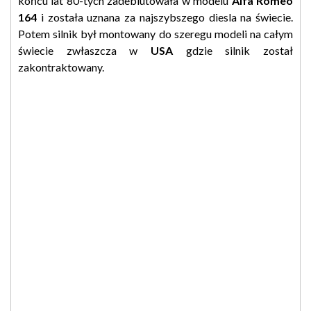
końcu lat 80-tych zadebiutowała w modelu
Alfa Romeo
164
i została uznana za najszybszego diesla na świecie.
Potem silnik był montowany do szeregu modeli na całym
świecie zwłaszcza w
USA
gdzie silnik został
zakontraktowany.