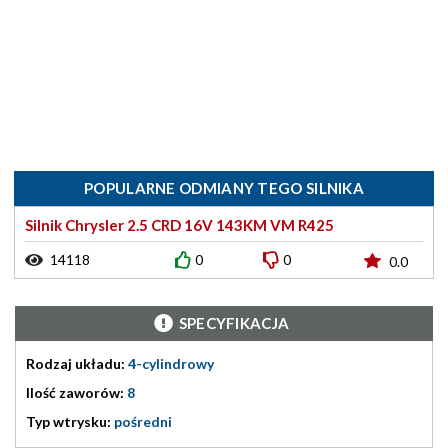
POPULARNE ODMIANY TEGO SILNIKA
Silnik Chrysler 2.5 CRD 16V 143KM VM R425
14118
0
0
0.0
SPECYFIKACJA
Rodzaj układu:
4-cylindrowy
Ilość zaworów:
8
Typ wtrysku:
pośredni