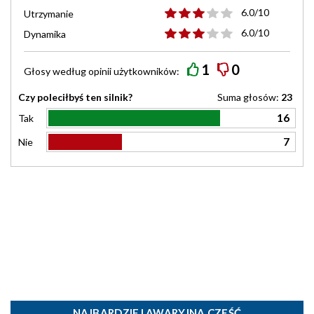
6.0/10
Utrzymanie
6.0/10
Dynamika
1
0
Głosy według
opinii
użytkowników:
Czy poleciłbyś ten silnik?
Suma głosów:
23
16
Tak
7
Nie
NAJBARDZIEJ AWARYJNA CZĘŚĆ