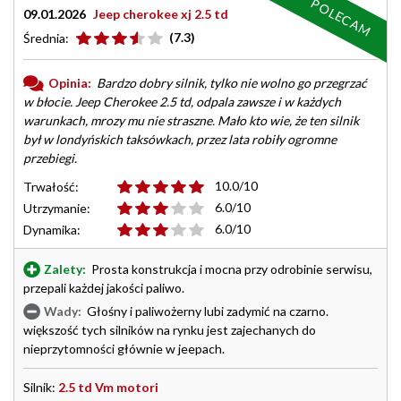
POLECAM
09.01.2026
Jeep cherokee xj 2.5 td
(7.3)
Średnia:
Opinia:
Bardzo dobry silnik, tylko nie wolno go przegrzać
w błocie. Jeep Cherokee 2.5 td, odpala zawsze i w każdych
warunkach, mrozy mu nie straszne. Mało kto wie, że ten silnik
był w londyńskich taksówkach, przez lata robiły ogromne
przebiegi.
10.0/10
Trwałość:
6.0/10
Utrzymanie:
6.0/10
Dynamika:
Zalety:
Prosta konstrukcja i mocna przy odrobinie serwisu,
przepali każdej jakości paliwo.
Wady:
Głośny i paliwożerny lubi zadymić na czarno.
większość tych silników na rynku jest zajechanych do
nieprzytomności głównie w jeepach.
Silnik:
2.5 td Vm motori