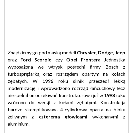
Znajdziemy go pod maską modeli
Chrysler, Dodge, Jeep
oraz
Ford
Scorpio
czy
Opel Frontera
Jednostka
wyposażona we wtrysk pośredni firmy Bosch z
turbosprężarką oraz rozrządem opartym na kołach
zębatych. W
1996
roku silnik przeszedł lekką
modernizację i wprowadzono rozrząd łańcuchowy lecz
nie spełnił on oczekiwań konstruktorów i już w
1998
roku
wrócono do wersji z kołami zębatymi. Konstrukcja
bardzo skomplikowana 4-cylindrowa oparta na bloku
żeliwnym z
czterema głowicami
wykonanymi z
aluminium.