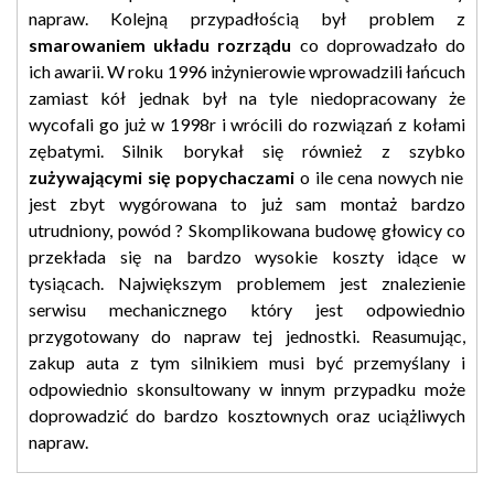
napraw. Kolejną przypadłością był problem z
smarowaniem układu rozrządu
co doprowadzało do
ich awarii. W roku 1996 inżynierowie wprowadzili łańcuch
zamiast kół jednak był na tyle niedopracowany że
wycofali go już w 1998r i wrócili do rozwiązań z kołami
zębatymi. Silnik borykał się również z szybko
zużywającymi się popychaczami
o ile cena nowych nie
jest zbyt wygórowana to już sam montaż bardzo
utrudniony, powód ? Skomplikowana budowę głowicy co
przekłada się na bardzo wysokie koszty idące w
tysiącach. Największym problemem jest znalezienie
serwisu mechanicznego który jest odpowiednio
przygotowany do napraw tej jednostki. Reasumując,
zakup auta z tym silnikiem musi być przemyślany i
odpowiednio skonsultowany w innym przypadku może
doprowadzić do bardzo kosztownych oraz uciążliwych
napraw.